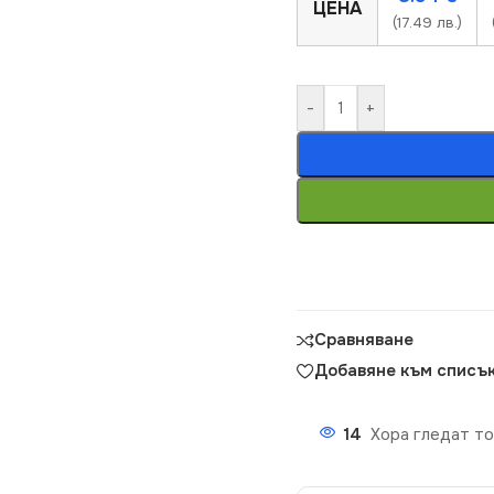
ЦЕНА
(17.49 лв.)
-
+
Сравняване
Добавяне към списък
14
Хора гледат то