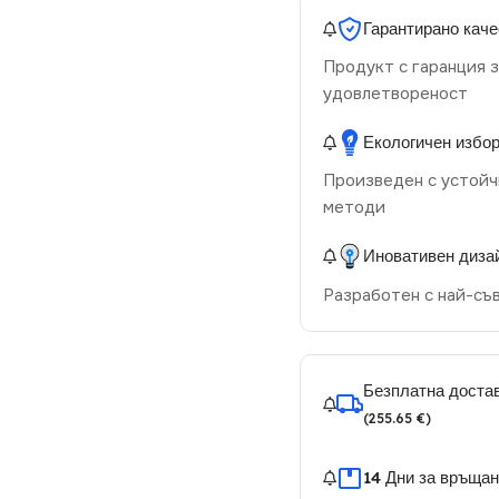
Гарантирано каче
Продукт с гаранция з
удовлетвореност
Екологичен избо
Произведен с устойч
методи
Иновативен диза
Разработен с най-съ
Безплатна достав
(255.65 €)
14 Дни за връща