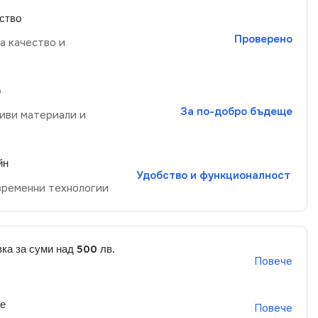
ство
Проверено
а качество и
р
За по-добро бъдеще
иви материали и
йн
Удобство и функционалност
временни технологии
ка за суми над 500 лв.
Повече
не
Повече