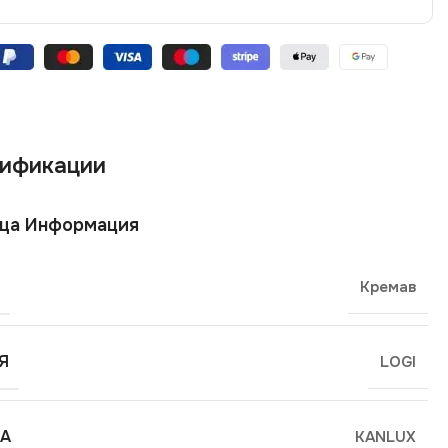
ификации
ща Информация
Кремав
Я
LOGI
А
KANLUX