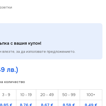
озетки
пка с вашия купон!
 влезте, за да използвате предложението.
49 лв.)
на количество
3 - 9
10 - 19
20 - 49
50 - 99
100+
8.85
€
8.76
€
8.67
€
8.58
€
8.49
€