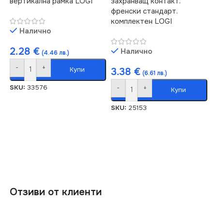
вертикална рамка LOGI
захранващ контакт.
френски стандарт.
комплектен LOGI
Налично
2.28
€
Налично
(4.46 лв.)
-
+
Купи
3.38
€
(6.61 лв.)
SKU:
33576
-
+
Купи
SKU:
25153
Отзиви от клиенти