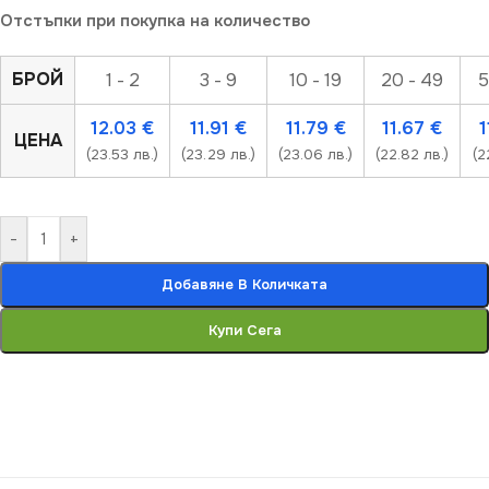
Отстъпки при покупка на количество
БРОЙ
1 - 2
3 - 9
10 - 19
20 - 49
5
12.03
€
11.91
€
11.79
€
11.67
€
1
ЦЕНА
(23.53 лв.)
(23.29 лв.)
(23.06 лв.)
(22.82 лв.)
(2
-
+
Добавяне В Количката
Купи Сега