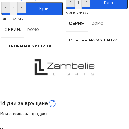
-
+
Купи
-
+
Купи
SKU:
24927
SKU:
24742
СЕРИЯ
DOMO
СЕРИЯ
DOMO
СТЕПЕН НА ЗАЩИТА
СТЕПЕН НА ЗАЩИТА
IP20
IP20
ЦВЯТ
Графит
ЦВЯТ
Бяло
МАРКА
KANLUX
МАРКА
KANLUX
14 дни за връщане
РОЗЕТКА
РОЗЕТКА
За ТВ Антена
Или замяна на продукт
За Радио
,
За Сателитна ТВ
,
За ТВ Антена