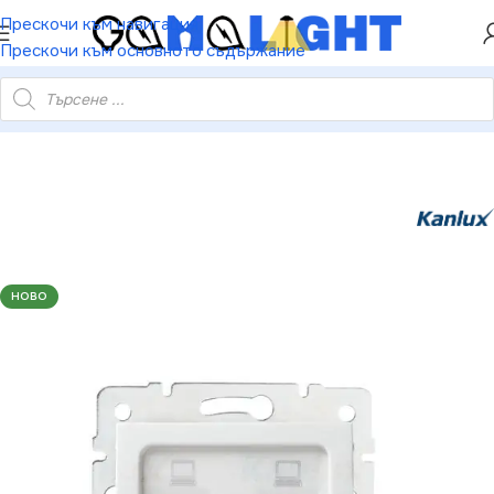
ХЕЙ ТИ! РЕГИСТРИРАЙ СЕ И ВЗЕМИ КУПОН ЗА
Прескочи към навигация
НАМАЛЕНИЕ ОТ 5%
Прескочи към основното съдържание
висимо двойно компютърно гнездо (2x RJ45Cat 5e Jack) LOGI
НОВО