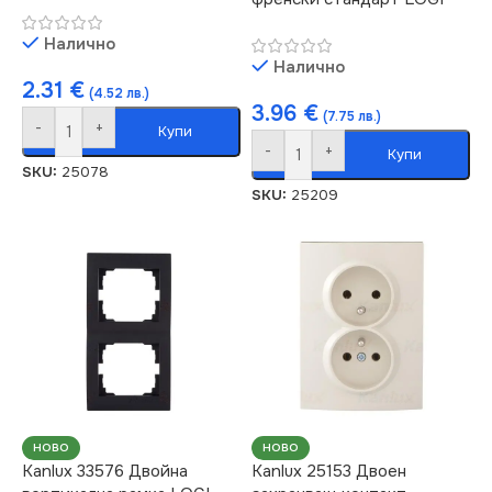
Налично
Налично
2.31
€
(4.52 лв.)
3.96
€
(7.75 лв.)
-
+
Купи
-
+
Купи
SKU:
25078
SKU:
25209
НОВО
НОВО
Kanlux 33576 Двойна
Kanlux 25153 Двоен