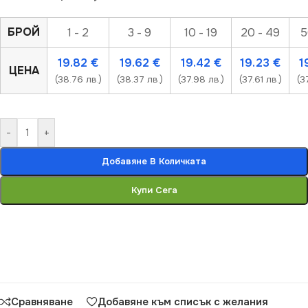
БРОЙ
1 - 2
3 - 9
10 - 19
20 - 49
5
19.82
€
19.62
€
19.42
€
19.23
€
1
ЦЕНА
(38.76 лв.)
(38.37 лв.)
(37.98 лв.)
(37.61 лв.)
(3
-
+
Добавяне В Количката
Купи Сега
Сравняване
Добавяне към списък с желания