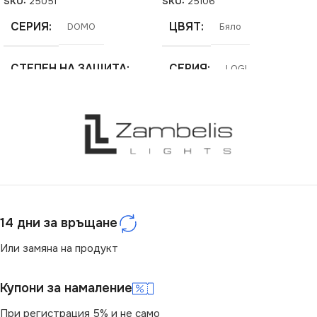
SKU:
25051
SKU:
25106
СЕРИЯ
ЦВЯТ
DOMO
Бяло
СТЕПЕН НА ЗАЩИТА
СЕРИЯ
LOGI
IP20
МАРКА
KANLUX
ЦВЯТ
Шампанско
РОЗЕТКА
За ТВ Антена
МАРКА
KANLUX
14 дни за връщане
РОЗЕТКА
Или замяна на продукт
За Интернет RJ45
Купони за намаление
При регистрация 5% и не само