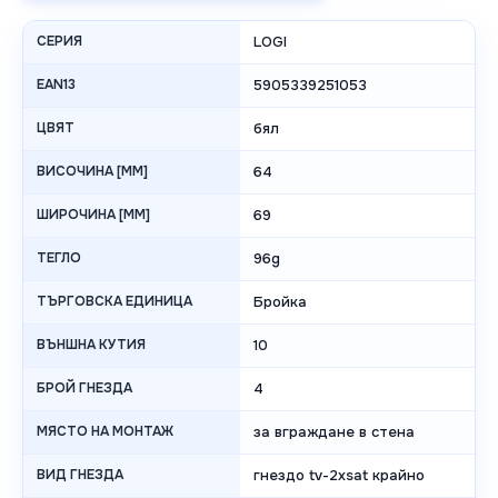
СЕРИЯ
LOGI
EAN13
5905339251053
ЦВЯТ
бял
ВИСОЧИНА [MM]
64
ШИРОЧИНА [MM]
69
ТЕГЛО
96g
ТЪРГОВСКА ЕДИНИЦА
Бройка
ВЪНШНА КУТИЯ
10
БРОЙ ГНЕЗДА
4
МЯСТО НА МОНТАЖ
за вграждане в стена
ВИД ГНЕЗДА
гнездо tv-2xsat крайно