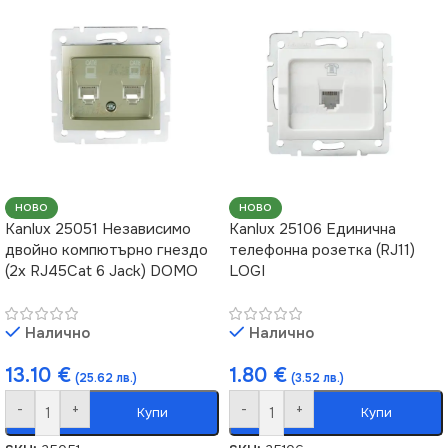
НОВО
НОВО
Kanlux 25051 Независимо
Kanlux 25106 Единична
двойно компютърно гнездо
телефонна розетка (RJ11)
(2x RJ45Cat 6 Jack) DOMO
LOGI
Налично
Налично
13.10
€
1.80
€
(25.62 лв.)
(3.52 лв.)
-
+
-
+
Купи
Купи