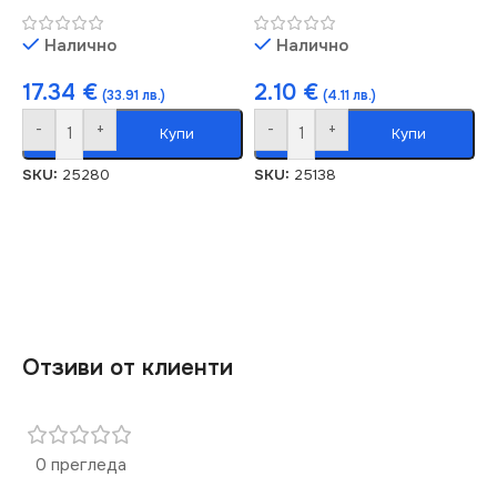
Налично
Налично
17.34
€
2.10
€
(33.91 лв.)
(4.11 лв.)
-
+
-
+
Купи
Купи
SKU:
25280
SKU:
25138
Отзиви от клиенти
0 прегледа