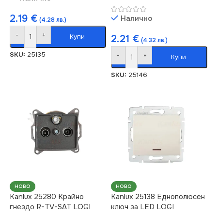
2.19
€
Налично
(4.28 лв.)
-
+
Купи
2.21
€
(4.32 лв.)
SKU:
25135
-
+
Купи
SKU:
25146
НОВО
НОВО
Kanlux 25280 Крайно
Kanlux 25138 Еднополюсен
гнездо R-TV-SAT LOGI
ключ за LED LOGI