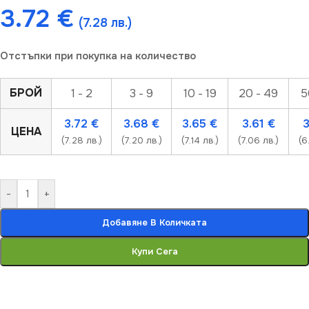
3.72
€
(7.28 лв.)
Отстъпки при покупка на количество
БРОЙ
1 - 2
3 - 9
10 - 19
20 - 49
5
3.72
€
3.68
€
3.65
€
3.61
€
ЦЕНА
(7.28 лв.)
(7.20 лв.)
(7.14 лв.)
(7.06 лв.)
(6
-
+
Добавяне В Количката
Купи Сега