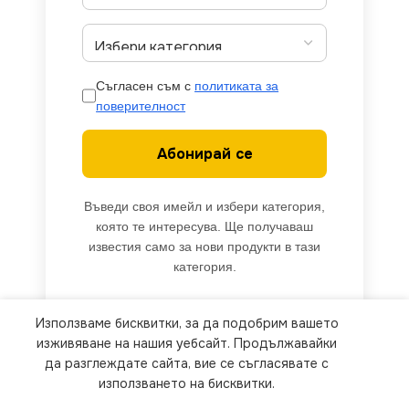
Съгласен съм с
политиката за
поверителност
Абонирай се
Въведи своя имейл и избери категория,
която те интересува. Ще получаваш
известия само за нови продукти в тази
категория.
Използваме бисквитки, за да подобрим вашето
We use cookies to improve your experience on our
изживяване на нашия уебсайт. Продължавайки
website. By browsing this website, you agree to
да разглеждате сайта, вие се съгласявате с
използването на бисквитки.
our use of cookies.