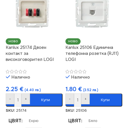
СТЕПЕН НА ЗАЩИТА
СТЕПЕН НА ЗАЩИТА
IP20
IP44
ЦВЯТ
Екрю
ЦВЯТ
Кремав
НОВО
НОВО
Kanlux 25174 Двоен
Kanlux 25106 Единична
МАРКА
KANLUX
контакт за
телефонна розетка (RJ11)
МАРКА
KANLUX
високоговорител LOGI
LOGI
КОНТАКТ
Единичен
КОНТАКТ
Единичен
Налично
Налично
2.25
€
1.80
€
(4.40 лв.)
(3.52 лв.)
-
+
-
+
Купи
Купи
SKU:
25174
SKU:
25106
ЦВЯТ
ЦВЯТ
Екрю
Бяло