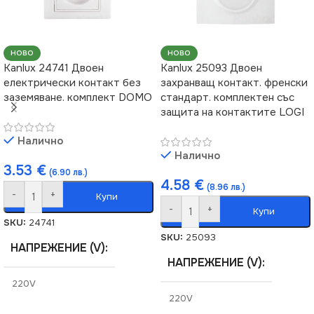
НОВО
НОВО
Kanlux 24741 Двоен
Kanlux 25093 Двоен
електрически контакт без
захранващ контакт. френски
заземяване. комплект DOMO
стандарт. комплектен със
защита на контактите LOGI
Налично
Налично
3.53
€
(6.90 лв.)
4.58
€
(8.96 лв.)
-
+
Купи
-
+
Купи
SKU:
24741
SKU:
25093
НАПРЕЖЕНИЕ (V)
НАПРЕЖЕНИЕ (V)
220V
220V