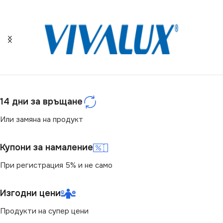
СТЕПЕН НА ЗАЩИТА
СЕРИЯ
LOGI
IP20
СТЕПЕН НА ЗАЩИТА
СЕРИЯ
DOMO
IP20
ЦВЯТ
Бяло
ЦВЯТ
Бяло
14 дни за връщане
МАРКА
KANLUX
Или замяна на продукт
МАРКА
KANLUX
Купони за намаление
КОНТАКТ
Двоен
КОНТАКТ
Двоен
При регистрация 5% и не само
Изгодни цени
Продукти на супер цени