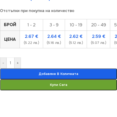
Отстъпки при покупка на количество
БРОЙ
1 - 2
3 - 9
10 - 19
20 - 49
5
2.67
€
2.64
€
2.62
€
2.59
€
ЦЕНА
(5.22 лв.)
(5.16 лв.)
(5.12 лв.)
(5.07 лв.)
(5
-
+
Добавяне В Количката
Купи Сега