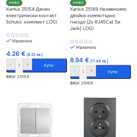
НОВО
НОВО
Kanlux 25154 Двоен
Kanlux 25169 Независимо
електрически контакт
двойно компютърно
Schuko. комплект LOGI
гнездо (2x RJ45Cat 5e
Jack) LOGI
Налично
Налично
4.26
€
(8.33 лв.)
8.94
€
(17.49 лв.)
-
+
Купи
-
+
Купи
SKU:
25154
SKU:
25169