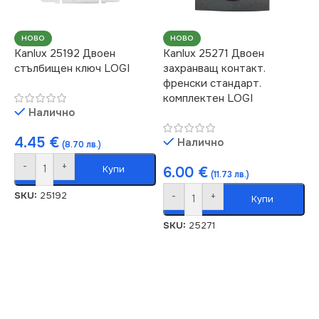
НОВО
НОВО
Kanlux 25192 Двоен
Kanlux 25271 Двоен
стълбищен ключ LOGI
захранващ контакт.
френски стандарт.
комплектен LOGI
Налично
4.45
€
Налично
(8.70 лв.)
-
+
Купи
6.00
€
(11.73 лв.)
SKU:
25192
-
+
Купи
SKU:
25271