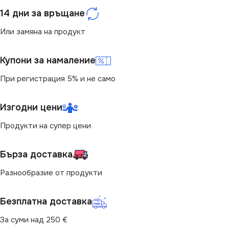
ЦВЯТ
ЦВЯТ
Перлено Бяло
Шампанско
14 дни за връщане
Или замяна на продукт
МАРКА
МАРКА
KANLUX
KANLUX
Купони за намаление
КОНТАКТ
КОНТАКТ
Единичен
Единичен
При регистрация 5% и не само
Изгодни цени
Продукти на супер цени
Бърза доставка
Разнообразие от продукти
Безплатна доставка
За суми над 250 €