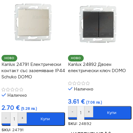
НОВО
НОВО
Kanlux 24791 Електрически
Kanlux 24892 Двоен
контакт със заземяване IP44
електрически ключ DOMO
Schuko DOMO
Налично
Налично
3.61
€
(7.06 лв.)
2.70
€
(5.28 лв.)
-
+
Купи
-
+
Купи
SKU:
24892
SKU:
24791