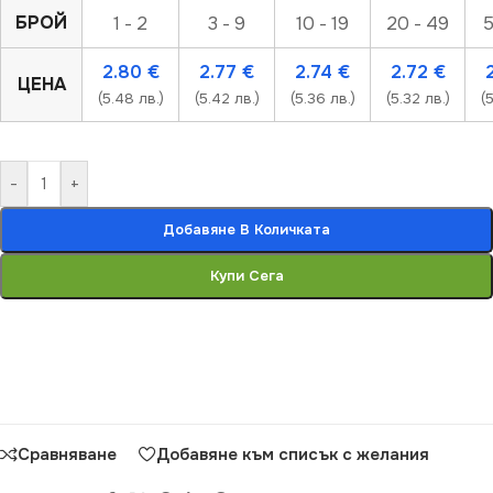
БРОЙ
1 - 2
3 - 9
10 - 19
20 - 49
5
2.80
€
2.77
€
2.74
€
2.72
€
ЦЕНА
(5.48 лв.)
(5.42 лв.)
(5.36 лв.)
(5.32 лв.)
(
-
+
Добавяне В Количката
Купи Сега
Сравняване
Добавяне към списък с желания