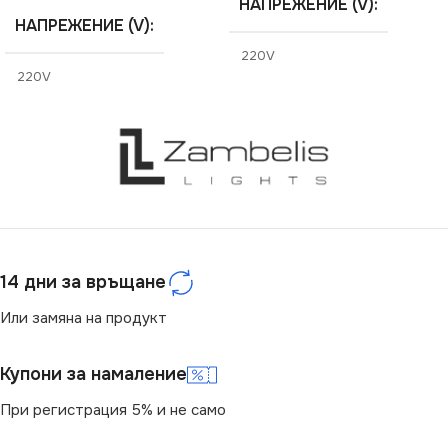
НАПРЕЖЕНИЕ (V)
НАПРЕЖЕНИЕ (V)
220V
220V
СТЕПЕН НА ЗАЩИТА
СТЕПЕН НА ЗАЩИТА
IP20
IP44
СЕРИЯ
DOMO
СЕРИЯ
DOMO
ЦВЯТ
Графит
14 дни за връщане
ЦВЯТ
Кремав
Или замяна на продукт
МАРКА
KANLUX
МАРКА
KANLUX
Купони за намаление
КЛЮЧ
Двоен
При регистрация 5% и не само
КЛЮЧ
Единичен