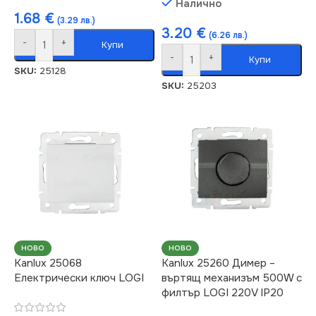
Налично
1.68
€
(3.29 лв.)
3.20
€
(6.26 лв.)
-
+
Купи
-
+
Купи
SKU:
25128
SKU:
25203
НОВО
НОВО
Kanlux 25068
Kanlux 25260 Димер –
Електрически ключ LOGI
въртящ механизъм 500W с
филтър LOGI 220V IP20