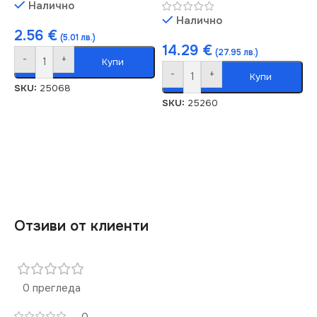
Налично
Налично
2.56
€
(5.01 лв.)
14.29
€
(27.95 лв.)
-
+
Купи
-
+
Купи
SKU:
25068
SKU:
25260
Отзиви от клиенти
0 прегледа