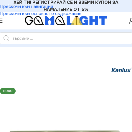
ХЕЙ ТИ! РЕГИСТРИРАЙ СЕ И ВЗЕМИ КУПОН ЗА
Прескочи към навигация
НАМАЛЕНИЕ ОТ 5%
Прескочи към основното съдържание
ли
»
Рамки
»
Kanlux 25059 Тройна хоризонтална рамка DOMO
НОВО