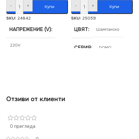
-
+
-
+
Купи
Купи
SKU:
24842
SKU:
25059
НАПРЕЖЕНИЕ (V)
ЦВЯТ
Шампанско
220V
СЕРИЯ
DOMO
СТЕПЕН НА ЗАЩИТА
МАРКА
KANLUX
IP20
РАМКА
Тройна
СЕРИЯ
DOMO
Отзиви от клиенти
ЦВЯТ
Сребърен
0 прегледа
МАРКА
KANLUX