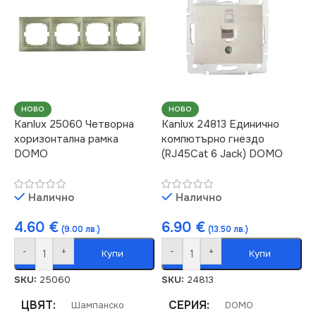
НОВО
НОВО
Kanlux 25060 Четворна
Kanlux 24813 Единично
хоризонтална рамка
компютърно гнездо
DOMO
(RJ45Cat 6 Jack) DOMO
Налично
Налично
4.60
€
6.90
€
(9.00 лв.)
(13.50 лв.)
-
+
-
+
Купи
Купи
SKU:
25060
SKU:
24813
ЦВЯТ
СЕРИЯ
Шампанско
DOMO