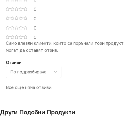
0
0
КЛЮЧ
Единичен
0
0
0
Само влезли клиенти, които са поръчали този продукт,
могат да оставят отзив.
Отзиви
Все още няма отзиви.
Други Подобни Продукти