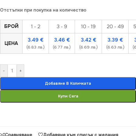
Отстъпки при покупка на количество
БРОЙ
1 - 2
3 - 9
10 - 19
20 - 49
5
3.49
€
3.46
€
3.42
€
3.39
€
ЦЕНА
(6.83 лв.)
(6.77 лв.)
(6.69 лв.)
(6.63 лв.)
(
-
+
Добавяне В Количката
Купи Сега
Сравняване
Добавяне към списък с желания