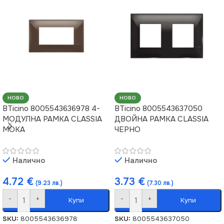
НОВО
НОВО
BTicino 8005543636978 4-
BTicino 8005543637050
МОДУЛНА РАМКА CLASSIA
ДВОЙНА РАМКА CLASSIA
МОКА
ЧЕРНО
Налично
Налично
4.72
€
3.73
€
(9.23 лв.)
(7.30 лв.)
-
+
-
+
Купи
Купи
SKU:
8005543636978
SKU:
8005543637050