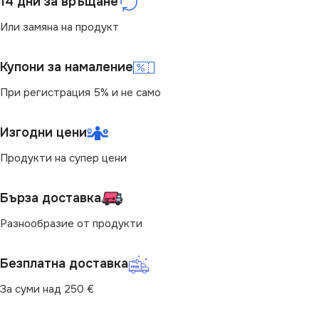
14 дни за връщане
РОЗЕТКА
РОЗЕТКА
Или замяна на продукт
За Интернет RJ45
За Интернет RJ45
Купони за намаление
При регистрация 5% и не само
Изгодни цени
Продукти на супер цени
Бърза доставка
Разнообразие от продукти
Безплатна доставка
За суми над 250 €