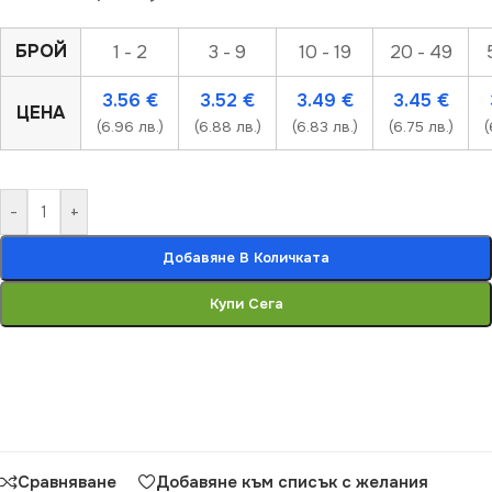
БРОЙ
1 - 2
3 - 9
10 - 19
20 - 49
3.56
€
3.52
€
3.49
€
3.45
€
ЦЕНА
(6.96 лв.)
(6.88 лв.)
(6.83 лв.)
(6.75 лв.)
(
-
+
Добавяне В Количката
Купи Сега
Сравняване
Добавяне към списък с желания