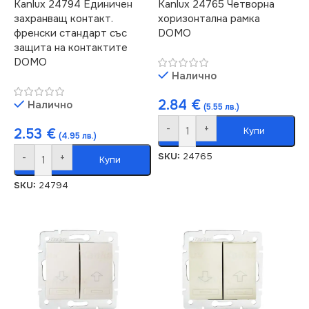
Kanlux 24794 Единичен
Kanlux 24765 Четворна
захранващ контакт.
хоризонтална рамка
френски стандарт със
DOMO
защита на контактите
DOMO
Налично
2.84
€
Налично
(5.55 лв.)
-
+
Купи
2.53
€
(4.95 лв.)
SKU:
24765
-
+
Купи
SKU:
24794