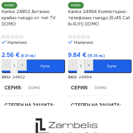
НОВО
НОВО
Kanlux 24802 Антенно
Kanlux 24994 Компютърно-
крайно гнездо от тип TV
телефонно гнездо (RJ45 Cat
DOMO
6+RJ11) DOMO
Налично
Налично
2.56
€
9.84
€
(5.01 лв.)
(19.25 лв.)
-
+
-
+
Купи
Купи
SKU:
24802
SKU:
24994
СЕРИЯ
СЕРИЯ
DOMO
DOMO
СТЕПЕН НА ЗАЩИТА
СТЕПЕН НА ЗАЩИТА
IP20
IP20