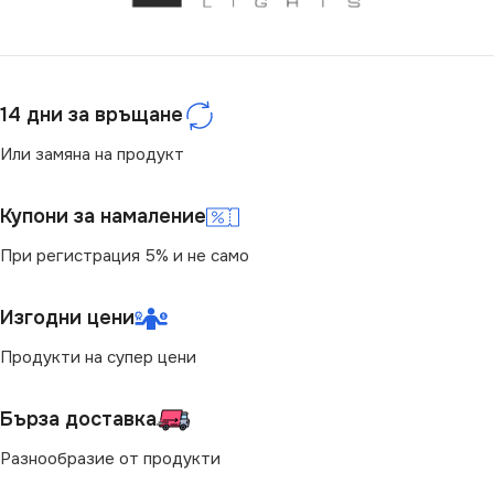
ЦВЯТ
ЦВЯТ
Кремав
Перлено Бяло
МАРКА
МАРКА
KANLUX
KANLUX
14 дни за връщане
РОЗЕТКА
РОЗЕТКА
За ТВ Антена
Или замяна на продукт
За Интернет RJ45
,
За
Купони за намаление
Телефон RJ11
При регистрация 5% и не само
Изгодни цени
Продукти на супер цени
Бърза доставка
Разнообразие от продукти