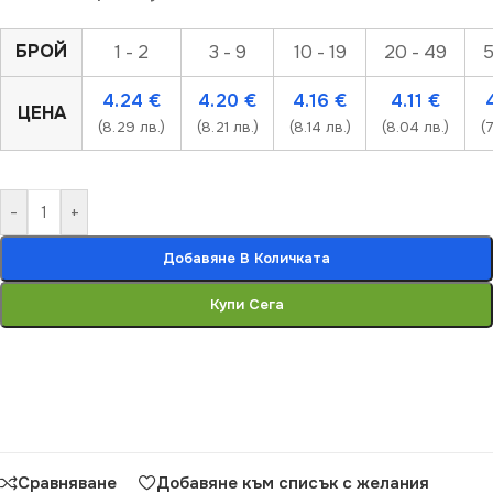
БРОЙ
1 - 2
3 - 9
10 - 19
20 - 49
5
4.24
€
4.20
€
4.16
€
4.11
€
ЦЕНА
(8.29 лв.)
(8.21 лв.)
(8.14 лв.)
(8.04 лв.)
(
-
+
Добавяне В Количката
Купи Сега
Сравняване
Добавяне към списък с желания