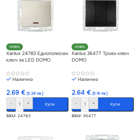
НОВО
НОВО
Kanlux 24783 Еднополюсен
Kanlux 36477 Троен ключ
ключ за LED DOMO
DOMO
Налично
Налично
2.69
€
2.64
€
(5.26 лв.)
(5.16 лв.)
-
+
-
+
Купи
Купи
SKU:
24783
SKU:
36477