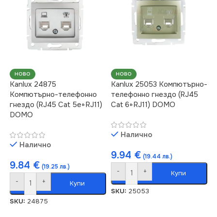
НОВО
НОВО
Kanlux 24875
Kanlux 25053 Компютърно-
Компютърно-телефонно
телефонно гнездо (RJ45
гнездо (RJ45 Cat 5e+RJ11)
Cat 6+RJ11) DOMO
DOMO
Налично
Налично
9.94
€
(19.44 лв.)
9.84
€
(19.25 лв.)
-
+
Купи
-
+
Купи
SKU:
25053
SKU:
24875