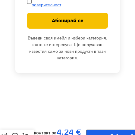
поверителност
Абонирай се
Въведи своя имейл и избери категория,
която те интересува. Ще получаваш
известия само за нови продукти в тази
категория.
-
+
Kanlux 24878
4.24
€
Двоен контакт за