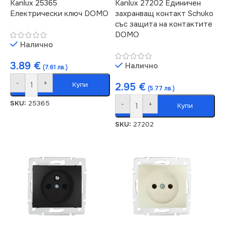
Kanlux 25365
Kanlux 27202 Единичен
Електрически ключ DOMO
захранващ контакт Schuko
със защита на контактите
DOMO
Налично
3.89
€
Налично
(7.61 лв.)
-
+
Купи
2.95
€
(5.77 лв.)
SKU:
25365
-
+
Купи
SKU:
27202