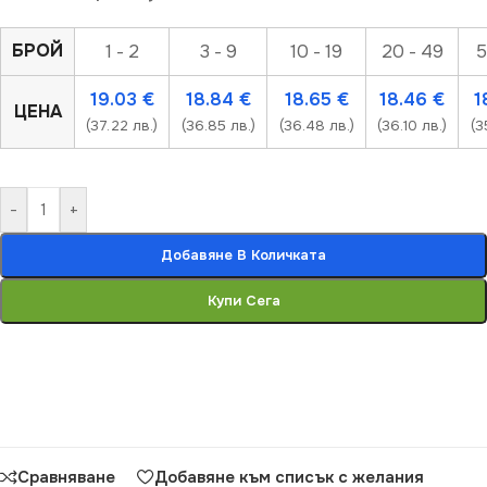
БРОЙ
1 - 2
3 - 9
10 - 19
20 - 49
5
19.03
€
18.84
€
18.65
€
18.46
€
1
ЦЕНА
(37.22 лв.)
(36.85 лв.)
(36.48 лв.)
(36.10 лв.)
(3
-
+
Добавяне В Количката
Купи Сега
Сравняване
Добавяне към списък с желания