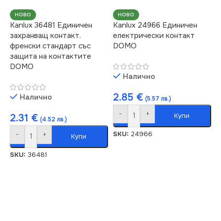
НОВО
НОВО
Kanlux 36481 Единичен
Kanlux 24966 Единичен
захранващ контакт.
електрически контакт
френски стандарт със
DOMO
защита на контактите
DOMO
Налично
2.85
€
Налично
(5.57 лв.)
-
+
Купи
2.31
€
(4.52 лв.)
SKU:
24966
-
+
Купи
SKU:
36481