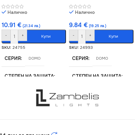
Налично
Налично
10.91
€
9.84
€
(21.34 лв.)
(19.25 лв.)
-
+
-
+
Купи
Купи
SKU:
24755
SKU:
24993
СЕРИЯ
СЕРИЯ
DOMO
DOMO
СТЕПЕН НА ЗАЩИТА
СТЕПЕН НА ЗАЩИТА
IP20
IP20
ЦВЯТ
ЦВЯТ
Бяло
Перлено Бяло
МАРКА
МАРКА
KANLUX
KANLUX