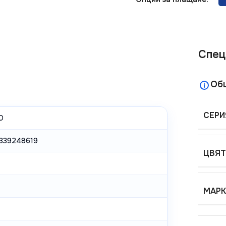
Спец
Об
СЕРИ
O
339248619
ЦВЯТ
МАРК