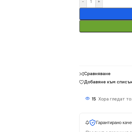
-
+
Сравняване
Добавяне към списък
15
Хора гледат то
Гарантирано каче