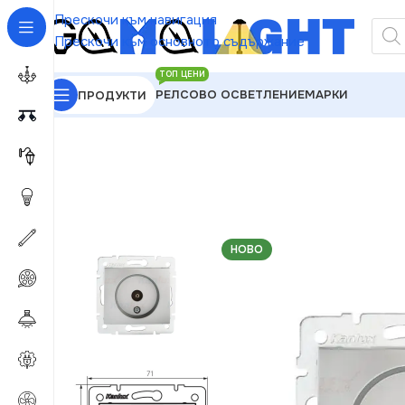
Прескочи към навигация
Прескочи към основното съдържание
ТОП ЦЕНИ
РЕЛСОВО ОСВЕТЛЕНИЕ
МАРКИ
ПРОДУКТИ
GAMALIGHT
»
Електроматериали
»
Розетки
»
Kanl
НОВО