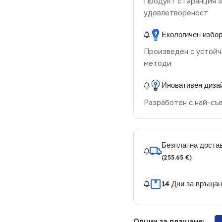
Продукт с гаранция з
удовлетвореност
Екологичен избо
Произведен с устойч
методи
Иновативен диза
Разработен с най-съ
Безплатна достав
(255.65 €)
14 Дни за връща
Опции за плащане: