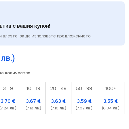
пка с вашия купон!
 влезте, за да използвате предложението.
 лв.)
на количество
3 - 9
10 - 19
20 - 49
50 - 99
100+
3.70
€
3.67
€
3.63
€
3.59
€
3.55
€
(7.24 лв.)
(7.18 лв.)
(7.10 лв.)
(7.02 лв.)
(6.94 лв.)