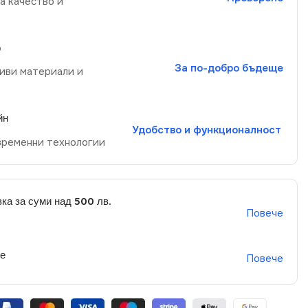
а качество и
р
За по-добро бъдеще
иви материали и
йн
Удобство и функционалност
временни технологии
ка за суми над 500 лв.
Повече
не
Повече