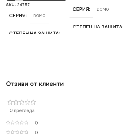
SKU:
24757
СЕРИЯ
DOMO
СЕРИЯ
DOMO
СТЕПЕН НА ЗАЩИТА
СТЕПЕН НА ЗАЩИТА
IP20
IP20
ЦВЯТ
Бяло
ЦВЯТ
Бяло
МАРКА
KANLUX
Отзиви от клиенти
МАРКА
KANLUX
РОЗЕТКА
РОЗЕТКА
0 прегледа
За Високоговорители
За Интернет RJ45
,
За
0
Телефон RJ11
0