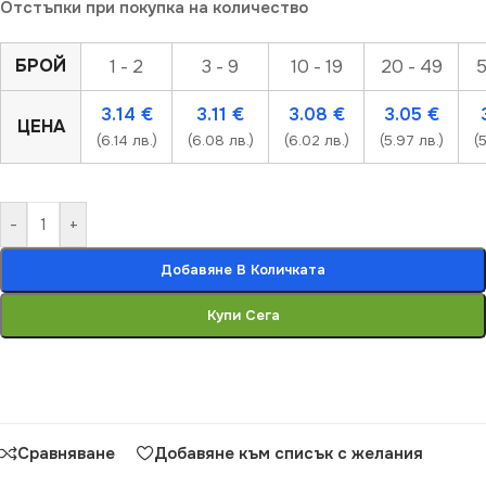
Отстъпки при покупка на количество
БРОЙ
1 - 2
3 - 9
10 - 19
20 - 49
5
3.14
€
3.11
€
3.08
€
3.05
€
ЦЕНА
(6.14 лв.)
(6.08 лв.)
(6.02 лв.)
(5.97 лв.)
(
-
+
Добавяне В Количката
Купи Сега
Сравняване
Добавяне към списък с желания