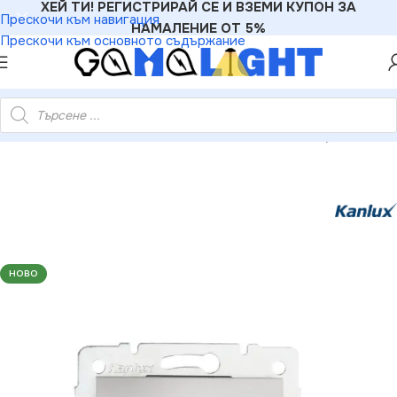
ХЕЙ ТИ! РЕГИСТРИРАЙ СЕ И ВЗЕМИ КУПОН ЗА
Прескочи към навигация
НАМАЛЕНИЕ ОТ 5%
Прескочи към основното съдържание
ектроматериали
»
Ключове
»
Kanlux 24835 Ключ бутон &quot
НОВО