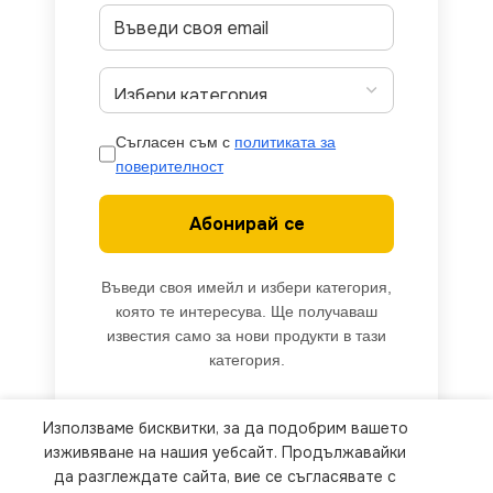
Съгласен съм с
политиката за
поверителност
Абонирай се
Въведи своя имейл и избери категория,
която те интересува. Ще получаваш
известия само за нови продукти в тази
категория.
Използваме бисквитки, за да подобрим вашето
We use cookies to improve your experience on our
изживяване на нашия уебсайт. Продължавайки
website. By browsing this website, you agree to
да разглеждате сайта, вие се съгласявате с