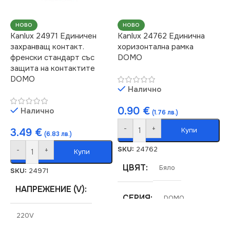
НОВО
НОВО
Kanlux 24971 Единичен
Kanlux 24762 Единична
захранващ контакт.
хоризонтална рамка
френски стандарт със
DOMO
защита на контактите
DOMO
Налично
0.90
€
Налично
(1.76 лв.)
-
+
Купи
3.49
€
(6.83 лв.)
SKU:
24762
-
+
Купи
ЦВЯТ
Бяло
SKU:
24971
НАПРЕЖЕНИЕ (V)
СЕРИЯ
DOMO
220V
МАРКА
KANLUX