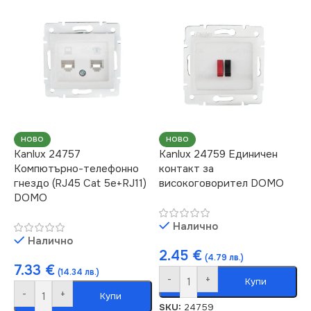
СТЕПЕН НА ЗАЩИТА
РАМКА
Единична
IP20
СЕРИЯ
DOMO
ЦВЯТ
Перлено Бяло
НОВО
НОВО
Kanlux 24757
Kanlux 24759 Единичен
Компютърно-телефонно
контакт за
МАРКА
KANLUX
гнездо (RJ45 Cat 5e+RJ11)
високоговорител DOMO
DOMO
КОНТАКТ
Единичен
Налично
Налично
2.45
€
(4.79 лв.)
7.33
€
(14.34 лв.)
-
+
Купи
-
+
Купи
SKU:
24759