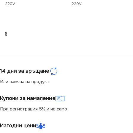
220V
220V
СТЕПЕН НА ЗАЩИТА
СЕРИЯ
BIURO
IP20
ЦВЯТ
Бяло
СЕРИЯ
DOMO
МАРКА
KANLUX
ЦВЯТ
Бяло
14 дни за връщане
КЛЮЧ
Единичен
Или замяна на продукт
МАРКА
KANLUX
Купони за намаление
При регистрация 5% и не само
Изгодни цени