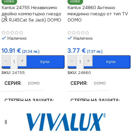
НОВО
НОВО
Kanlux 24755 Независимо
Kanlux 24860 Антенно
двойно компютърно гнездо
междинно гнездо от тип TV
(2x RJ45Cat 5e Jack) DOMO
DOMO
Налично
Налично
10.91
€
3.77
€
(21.34 лв.)
(7.37 лв.)
-
+
-
+
Купи
Купи
SKU:
24755
SKU:
24860
СЕРИЯ
СЕРИЯ
DOMO
DOMO
СТЕПЕН НА ЗАЩИТА
СТЕПЕН НА ЗАЩИТА
IP20
IP20