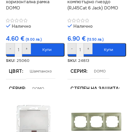
хоризонтална рамка
компютърно гнездо
DOMO
(RJ45Cat 6 Jack) DOMO
Налично
Налично
4.60
€
6.90
€
(9.00 лв.)
(13.50 лв.)
-
+
-
+
Купи
Купи
SKU:
25060
SKU:
24813
ЦВЯТ
СЕРИЯ
Шампанско
DOMO
СЕРИЯ
СТЕПЕН НА ЗАЩИТА
DOMO
IP20
МАРКА
KANLUX
ЦВЯТ
Кремав
РАМКА
Четворна