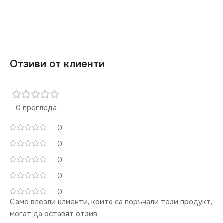
СТЕПЕН НА ЗАЩИТА
МАРКА
KANLUX
IP20
РАМКА
Тройна
СЕРИЯ
DOMO
Отзиви от клиенти
ЦВЯТ
Сребърен
0 прегледа
МАРКА
KANLUX
0
0
КЛЮЧ
Единичен
0
0
0
Само влезли клиенти, които са поръчали този продукт,
могат да оставят отзив.