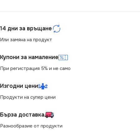
ЦВЯТ
ЦВЯТ
Бяло
Сребърен
МАРКА
МАРКА
KANLUX
KANLUX
14 дни за връщане
РОЗЕТКА
РОЗЕТКА
За ТВ Антена
Или замяна на продукт
За Интернет RJ45
Купони за намаление
При регистрация 5% и не само
Изгодни цени
Продукти на супер цени
Бърза доставка
Разнообразие от продукти