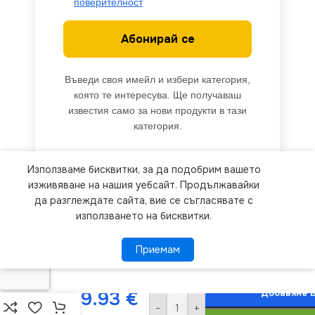
поверителност
Абонирай се
Въведи своя имейл и избери категория,
която те интересува. Ще получаваш
известия само за нови продукти в тази
категория.
Използваме бисквитки, за да подобрим вашето
We use cookies to improve your experience on our
изживяване на нашия уебсайт. Продължавайки
website. By browsing this website, you agree to
да разглеждате сайта, вие се съгласявате с
използването на бисквитки.
our use of cookies.
Приемам
Приемам
ПОВЕЧЕ ИНФОРМАЦИЯ
Kanlux
24805
Добавяне В
9.93
€
Крайно
-
+
гнездо