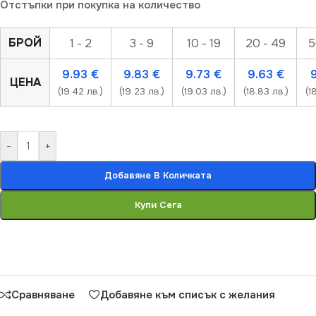
Отстъпки при покупка на количество
БРОЙ
1 - 2
3 - 9
10 - 19
20 - 49
5
9.93
€
9.83
€
9.73
€
9.63
€
ЦЕНА
(19.42 лв.)
(19.23 лв.)
(19.03 лв.)
(18.83 лв.)
(1
-
+
Добавяне В Количката
Купи Сега
Сравняване
Добавяне към списък с желания