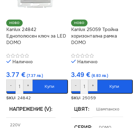
МАРКА
KANLUX
РОЗЕТКА
НОВО
НОВО
Kanlux 24842
Kanlux 25059 Тройна
Еднополюсен ключ за LED
хоризонтална рамка
За Интернет RJ45
DOMO
DOMO
Налично
Налично
3.77
€
3.49
€
(7.37 лв.)
(6.83 лв.)
-
+
-
+
Купи
Купи
SKU:
24842
SKU:
25059
НАПРЕЖЕНИЕ (V)
ЦВЯТ
Шампанско
220V
СЕРИЯ
DOMO