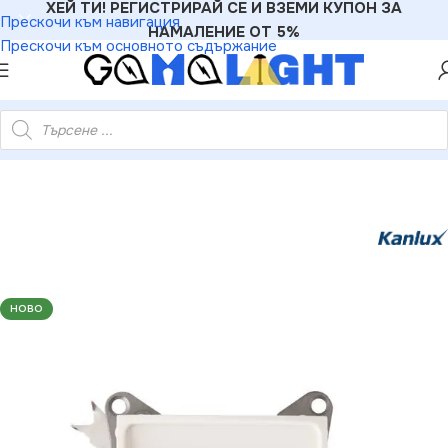
ХЕЙ ТИ! РЕГИСТРИРАЙ СЕ И ВЗЕМИ КУПОН ЗА
Прескочи към навигация
НАМАЛЕНИЕ ОТ 5%
Прескочи към основното съдържание
териали
»
Розетки
»
Kanlux 24805 Крайно гнездо R-TV DOMO
НОВО