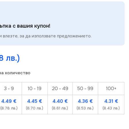
пка с вашия купон!
 влезте, за да използвате предложението.
8 лв.)
на количество
3 - 9
10 - 19
20 - 49
50 - 99
100+
4.49
€
4.45
€
4.40
€
4.36
€
4.31
€
(8.78 лв.)
(8.70 лв.)
(8.61 лв.)
(8.53 лв.)
(8.43 лв.)