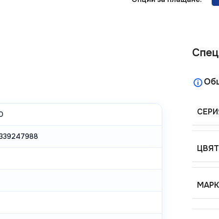
Спец
Об
СЕРИ
O
339247988
ЦВЯТ
МАРК