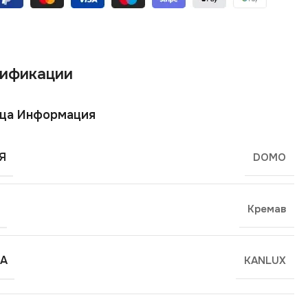
ификации
ща Информация
Я
DOMO
Кремав
А
KANLUX