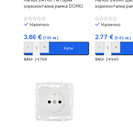
хоризонтална рамка DOMO
хоризонтална р
Налично
Налично
3.86
€
2.77
€
(7.55 лв.)
(5.42 лв.)
-
+
-
+
Купи
SKU:
24766
SKU:
24940