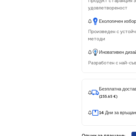
Продукт с гаранция з
удовлетвореност
Екологичен избо
Произведен с устойч
методи
Иновативен диза
Разработен с най-съ
Безплатна достав
(255.65 €)
14 Дни за връща
Опции за плащане: