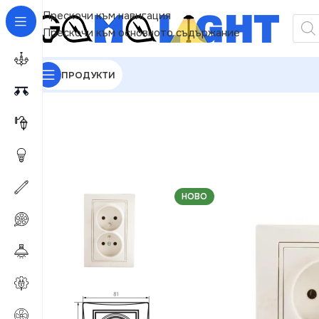
Прескочи към навигация
Прескочи към основното съдържание
ПРОДУКТИ
GAMALIGHT
»
Електроматериали
»
Контакти
»
Kan
НОВО