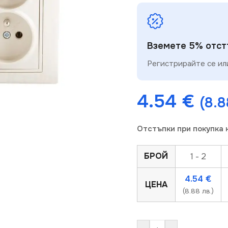
Вземете 5% отстъ
Регистрирайте се или
4.54
€
мяване
(8.8
Отстъпки при покупка 
БРОЙ
1 - 2
4.54
€
ЦЕНА
(8.88 лв.)