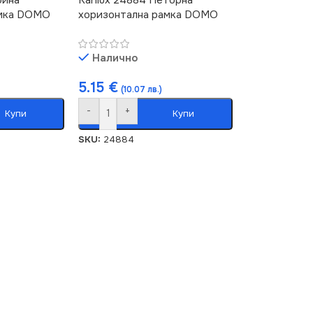
амка DOMO
хоризонтална рамка DOMO
Налично
5.15
€
(10.07 лв.)
-
+
Купи
Купи
SKU:
24884