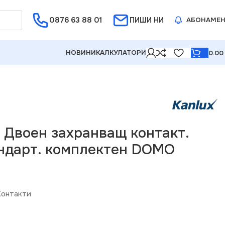
Е ОТ 5%
0876 63 88 01
ПИШИ НИ
АБОНАМЕ
НОВИНИ
КАЛКУЛАТОРИ
0.0
мплектен DOMO
8 Двоен захранващ контакт.
ндарт. комплектен DOMO
Контакти