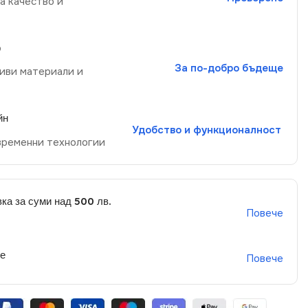
а качество и
р
За по-добро бъдеще
иви материали и
йн
Удобство и функционалност
временни технологии
ка за суми над 500 лв.
Повече
не
Повече