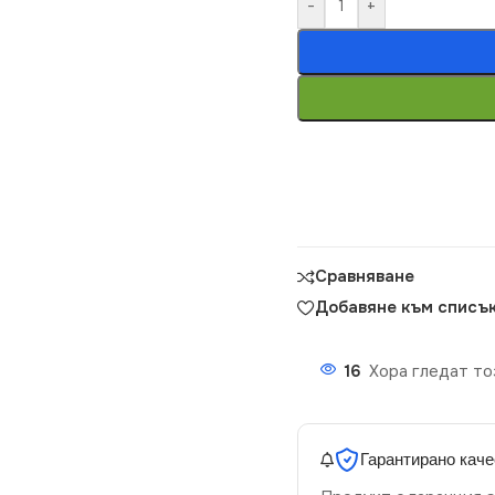
-
+
Сравняване
Добавяне към списък
16
Хора гледат то
Гарантирано каче