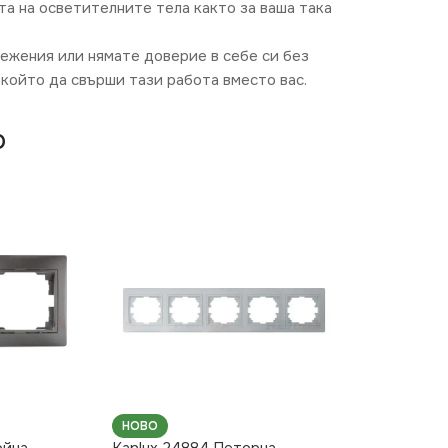
та на осветителните тела както за ваша така
режения или нямате доверие в себе си без
който да свърши тази работа вместо вас.
O
НОВО
ойна
Kanlux 24884 Петорна