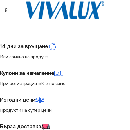
ЦВЯТ
Бяло
МАРКА
KANLUX
14 дни за връщане
КЛЮЧ
Единичен
Или замяна на продукт
Купони за намаление
При регистрация 5% и не само
Изгодни цени
Продукти на супер цени
Бърза доставка