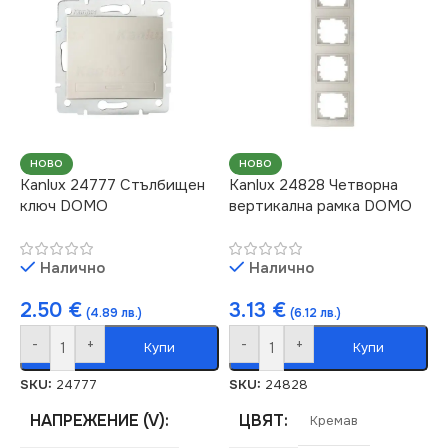
IP20
IP20
СЕРИЯ
СЕРИЯ
DOMO
DOMO
ЦВЯТ
ЦВЯТ
Графит
Бяло
НОВО
НОВО
Kanlux 24777 Стълбищен
Kanlux 24828 Четворна
ключ DOMO
вертикална рамка DOMO
МАРКА
МАРКА
KANLUX
KANLUX
Налично
Налично
2.50
€
3.13
€
(4.89 лв.)
(6.12 лв.)
-
+
-
+
Купи
Купи
SKU:
24777
SKU:
24828
НАПРЕЖЕНИЕ (V)
ЦВЯТ
Кремав