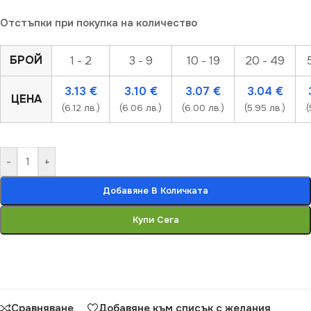
Отстъпки при покупка на количество
БРОЙ
1 - 2
3 - 9
10 - 19
20 - 49
3.13
€
3.10
€
3.07
€
3.04
€
ЦЕНА
(6.12 лв.)
(6.06 лв.)
(6.00 лв.)
(5.95 лв.)
(
-
+
Добавяне В Количката
Купи Сега
Сравняване
Добавяне към списък с желания