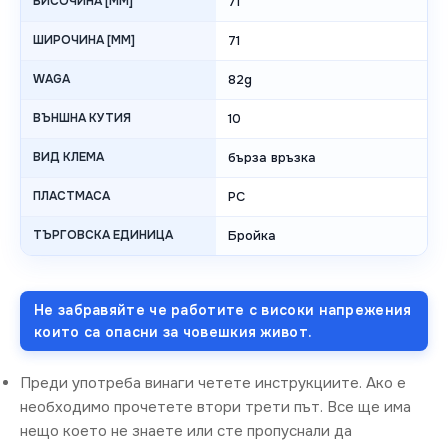
ВИСОЧИНА [MM]
71
ШИРОЧИНА [MM]
71
WAGA
82g
ВЪНШНА КУТИЯ
10
ВИД КЛЕМА
бърза връзка
ПЛАСТМАСА
PC
ТЪРГОВСКА ЕДИНИЦА
Бройка
Не забравяйте че работите с високи напрежения
които са опасни за човешкия живот.
Преди употреба винаги четете инструкциите. Ако е
необходимо прочетете втори трети път. Все ще има
нещо което не знаете или сте пропуснали да