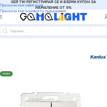
ХЕЙ ТИ! РЕГИСТРИРАЙ СЕ И ВЗЕМИ КУПОН ЗА
Прескочи към навигация
НАМАЛЕНИЕ ОТ 5%
Прескочи към основното съдържание
иали
»
Ключове
»
Kanlux 24778 Двоен стълбищен ключ DOMO
НОВО