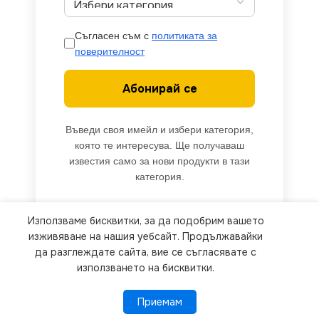
Съгласен съм с
политиката за
поверителност
Абонирай се
Въведи своя имейл и избери категория,
която те интересува. Ще получаваш
известия само за нови продукти в тази
категория.
Използваме бисквитки, за да подобрим вашето
We use cookies to improve your experience on our
изживяване на нашия уебсайт. Продължавайки
website. By browsing this website, you agree to
да разглеждате сайта, вие се съгласявате с
използването на бисквитки.
our use of cookies.
Приемам
Приемам
ПОВЕЧЕ ИНФОРМАЦИЯ