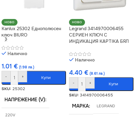
НОВО
НОВО
Kanlux 25302 Еднополюсен
Legrand 3414970006455
ключ BIURO
СЕРИЕН КЛЮЧ С
ИНДИКАЦИЯ KAPTIKA БЯЛ
Налично
Налично
1.01
€
(1.98 лв.)
4.40
€
(8.61 лв.)
-
+
Купи
-
+
Купи
SKU:
25302
SKU:
3414970006455
НАПРЕЖЕНИЕ (V)
МАРКА
LEGRAND
220V
СЕРИЯ
BIURO