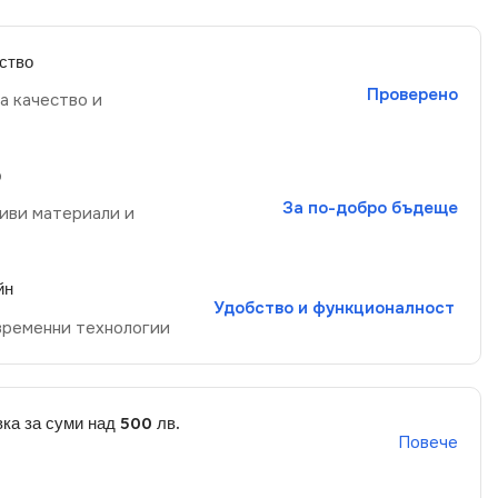
ство
Проверено
а качество и
р
За по-добро бъдеще
иви материали и
йн
Удобство и функционалност
временни технологии
ка за суми над 500 лв.
Повече