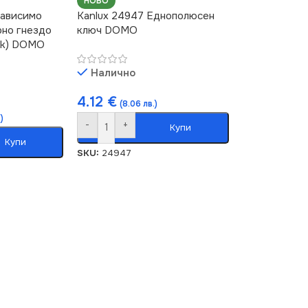
НОВО
зависимо
Kanlux 24947 Еднополюсен
но гнездо
ключ DOMO
ack) DOMO
Налично
4.12
€
(8.06 лв.)
)
-
+
Купи
Купи
SKU:
24947