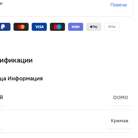
не
Повече
ификации
ща Информация
Я
DOMO
Кремав