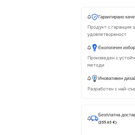
Гарантирано каче
Продукт с гаранция з
удовлетвореност
Екологичен избо
Произведен с устойч
методи
Иновативен диза
Разработен с най-съ
Безплатна достав
(255.65 €)