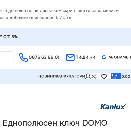
дете допълнителни данни към скриптовете използвайте
еше добавено във версия 5.7.0.) in
Е ОТ 5%
0876 63 88 01
ПИШИ НИ
АБОНАМЕ
НОВИНИ
КАЛКУЛАТОРИ
0.0
0 Еднополюсен ключ DOMO