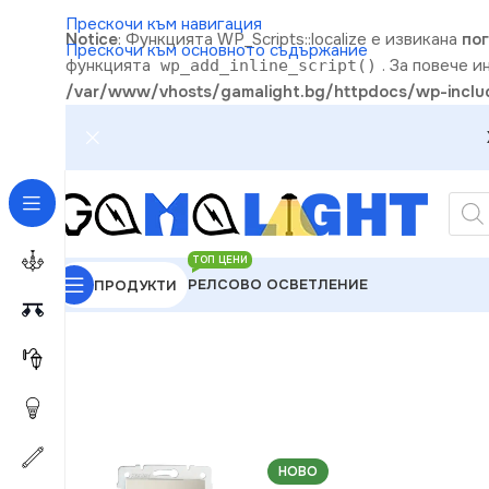
Прескочи към навигация
Notice
: Функцията WP_Scripts::localize е извикана
по
Прескочи към основното съдържание
функцията
. За повече 
wp_add_inline_script()
/var/www/vhosts/gamalight.bg/httpdocs/wp-includ
ТОП ЦЕНИ
РЕЛСОВО ОСВЕТЛЕНИЕ
ПРОДУКТИ
GAMALIGHT
»
Електроматериали
»
Ключове
»
Kan
НОВО