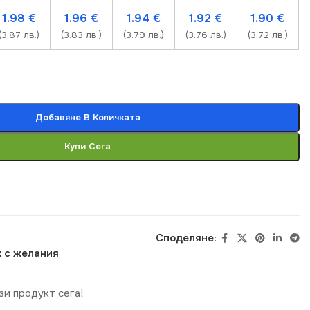
1.98
€
1.96
€
1.94
€
1.92
€
1.90
€
(3.87 лв.)
(3.83 лв.)
(3.79 лв.)
(3.76 лв.)
(3.72 лв.)
Добавяне В Количката
Купи Сега
Споделяне:
 с желания
зи продукт сега!