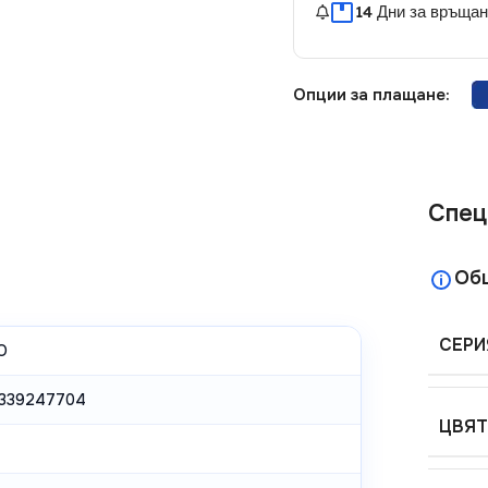
14 Дни за връща
Опции за плащане:
Спец
Об
СЕРИ
O
339247704
ЦВЯТ