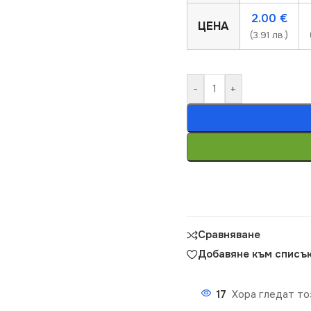
2.00
€
ЦЕНА
(3.91 лв.)
-
+
Сравняване
Добавяне към списък
17
Хора гледат то