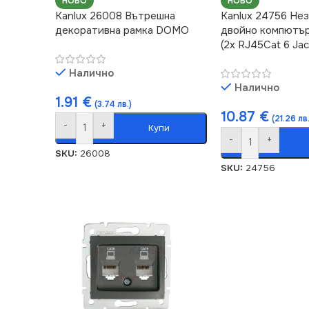
НОВО
НОВО
Kanlux 26008 Вътрешна
Kanlux 24756 Не
декоративна рамка DOMO
двойно компютър
(2x RJ45Cat 6 J
Налично
Налично
1.91
€
(3.74 лв.)
10.87
€
(21.26 лв.
-
+
Купи
-
+
SKU:
26008
SKU:
24756