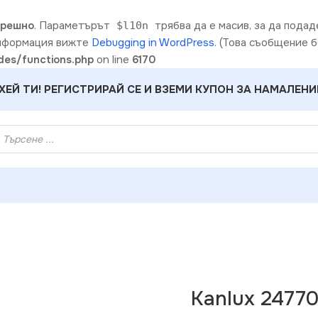
грешно
. Параметърът
трябва да е масив, за да пода
$l10n
информация вижте
Debugging in WordPress
. (Това съобщение б
es/functions.php
on line
6170
ХЕЙ ТИ! РЕГИСТРИРАЙ СЕ И ВЗЕМИ КУПОН ЗА НАМАЛЕНИ
lux 24770 Еднополюсен ключ DOMO
Kanlux 2477