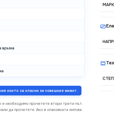
МАРК
Еле
НАПР
а връзка
Тех
ка
СТЕП
ния които са опасни за човешкия живот.
о е необходимо прочетете втори трети път.
али да прочетете. Ако в опаковката липсва