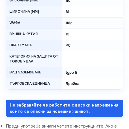
ВИСОЧИНА [MM]
110
ШИРОЧИНА [MM]
81
WAGA
116g
ВЪНШНА КУТИЯ
10
ПЛАСТМАСА
PC
КАТЕГОРИЯ НА ЗАЩИТА ОТ
I
ТОКОВ УДАР
ВИД ЗАЗЕМЯВАНЕ
typu E
ТЪРГОВСКА ЕДИНИЦА
Бройка
Не забравяйте че работите с високи напрежения
които са опасни за човешкия живот.
Преди употреба винаги четете инструкциите. Ако е