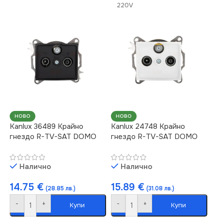
220V
IP20
СТЕПЕН НА ЗАЩИТА
ЦВЯТ
Перлено Бяло
IP20
МАРКА
KANLUX
СЕРИЯ
DOMO
РОЗЕТКА
ЦВЯТ
Шампанско
НОВО
НОВО
Kanlux 36489 Крайно
Kanlux 24748 Крайно
За Радио
,
За ТВ Антена
гнездо R-TV-SAT DOMO
гнездо R-TV-SAT DOMO
МАРКА
KANLUX
Налично
Налично
КОНТАКТ
Единичен
14.75
€
15.89
€
(28.85 лв.)
(31.08 лв.)
-
+
-
+
Купи
Купи