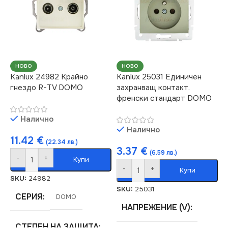
НОВО
НОВО
Kanlux 24982 Крайно
Kanlux 25031 Единичен
гнездо R-TV DOMO
захранващ контакт.
френски стандарт DOMO
Налично
Налично
11.42
€
(22.34 лв.)
3.37
€
(6.59 лв.)
-
+
Купи
-
+
Купи
SKU:
24982
SKU:
25031
СЕРИЯ
DOMO
НАПРЕЖЕНИЕ (V)
СТЕПЕН НА ЗАЩИТА