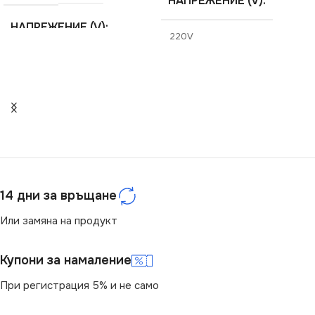
НАПРЕЖЕНИЕ (V)
НАПРЕЖЕНИЕ (V)
220V
220V
СТЕПЕН НА ЗАЩИТА
СТЕПЕН НА ЗАЩИТА
IP20
IP20
СЕРИЯ
DOMO
ЦВЯТ
Бяло
ЦВЯТ
Кремав
14 дни за връщане
МАРКА
KANLUX
Или замяна на продукт
МАРКА
KANLUX
Купони за намаление
КОНТАКТ
Единичен
КОНТАКТ
Единичен
При регистрация 5% и не само