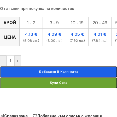
Отстъпки при покупка на количество
БРОЙ
1 - 2
3 - 9
10 - 19
20 - 49
4.13
€
4.09
€
4.05
€
4.01
€
ЦЕНА
(8.08 лв.)
(8.00 лв.)
(7.92 лв.)
(7.84 лв.)
(
-
+
Добавяне В Количката
Купи Сега
Сравняване
Добавяне към списък с желания