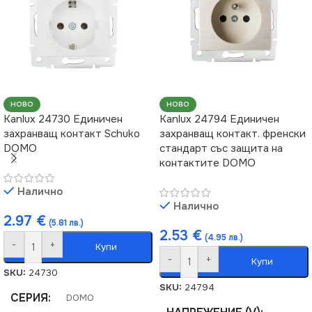
НОВО
НОВО
Kanlux 24730 Единичен
Kanlux 24794 Единичен
захранващ контакт Schuko
захранващ контакт. френски
DOMO
стандарт със защита на
контактите DOMO
Налично
Налично
2.97
€
(5.81 лв.)
2.53
€
(4.95 лв.)
-
+
Купи
-
+
Купи
SKU:
24730
SKU:
24794
СЕРИЯ
DOMO