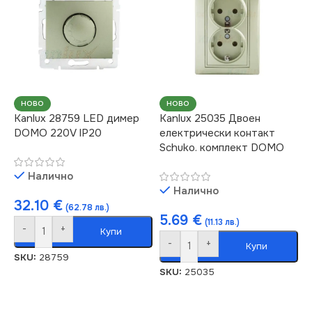
НОВО
НОВО
Kanlux 28759 LED димер
Kanlux 25035 Двоен
DOMO 220V IP20
електрически контакт
Schuko. комплект DOMO
Налично
Налично
32.10
€
(62.78 лв.)
5.69
€
(11.13 лв.)
-
+
Купи
-
+
Купи
SKU:
28759
SKU:
25035