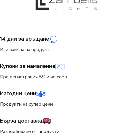
СЕРИЯ
DOMO
IP20
ЦВЯТ
ЦВЯТ
Шампанско
Екрю
14 дни за връщане
МАРКА
МАРКА
KANLUX
KANLUX
Или замяна на продукт
КОНТАКТ
КОНТАКТ
Единичен
Единичен
Купони за намаление
При регистрация 5% и не само
Изгодни цени
Продукти на супер цени
Бърза доставка
Разнообразие от продукти