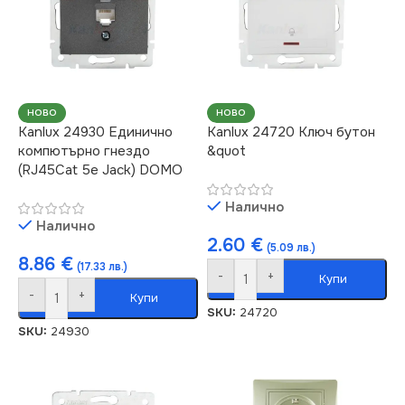
НОВО
НОВО
Kanlux 24930 Единично
Kanlux 24720 Ключ бутон
компютърно гнездо
&quot
(RJ45Cat 5e Jack) DOMO
Налично
Налично
2.60
€
(5.09 лв.)
8.86
€
(17.33 лв.)
-
+
Купи
-
+
Купи
SKU:
24720
SKU:
24930