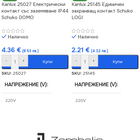
Kanlux 25027 Електрически
Kanlux 25145 Единичен
контакт със заземяване IP44
захранващ контакт Schuko
Schuko DOMO
LOGI
Налично
Налично
4.36
€
2.21
€
(8.53 лв.)
(4.32 лв.)
-
+
-
+
Купи
Купи
SKU:
25027
SKU:
25145
НАПРЕЖЕНИЕ (V)
НАПРЕЖЕНИЕ (V)
220V
220V
СТЕПЕН НА ЗАЩИТА
СЕРИЯ
LOGI
IP44
СТЕПЕН НА ЗАЩИТА