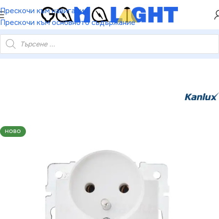
ХЕЙ ТИ! РЕГИСТРИРАЙ СЕ И ВЗЕМИ КУПОН ЗА
Прескочи към навигация
НАМАЛЕНИЕ ОТ 5%
Прескочи към основното съдържание
 захранващ контакт. френски стандарт със заземяване DOMO
НОВО