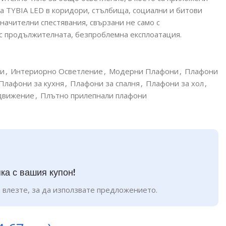
 TYBIA LED в коридори, стълбища, социални и битови
начителни спестявания, свързани не само с
 с продължителната, безпроблемна експлоатация.
ни
,
Интериорно Осветление
,
Модерни Плафони
,
Плафони
Плафони за кухня
,
Плафони за спалня
,
Плафони за хол
,
 движение
,
Плътно прилепнали плафони
ка с вашия купон!
 влезте, за да използвате предложението.