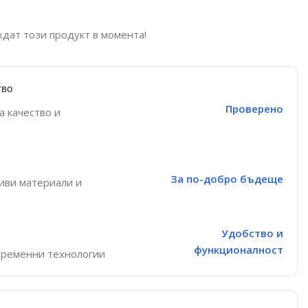
ждат този продукт в момента!
тво
Проверено
а качество и
За по-добро бъдеще
иви материали и
Удобство и
функционалност
временни технологии