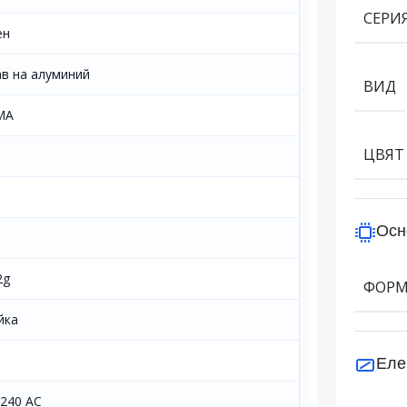
СЕРИ
ен
ав на алуминий
ВИД
MA
ЦВЯТ
Осн
2g
ФОР
йка
Еле
-240 AC