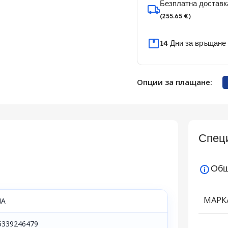
Безплатна доставк
(255.65 €)
14 Дни за връщане
Опции за плащане:
Спец
Общ
МАРК
IA
5339246479