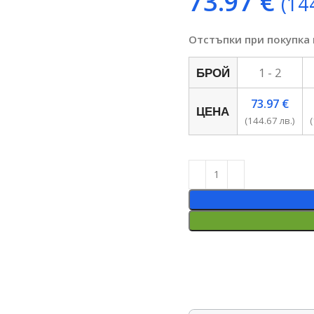
73.97
€
(14
Отстъпки при покупка
1 - 2
БРОЙ
73.97
€
ЦЕНА
(144.67 лв.)
(