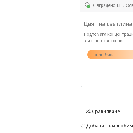
С вградено LED Ос
Цвят на светлина
Подпомага концентрация
външно осветление.
Топло бяла
Сравняване
Добави към любим