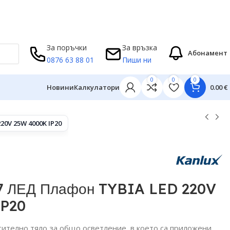
За поръчки
За връзка
Абонамент
0876 63 88 01
Пиши ни
0
0
0


Новини
Калкулатори
0.00
€
20V 25W 4000K IP20
7 ЛЕД Плафон TYBIA LED 220V
IP20
тително тяло за общо осветление, в което са приложени