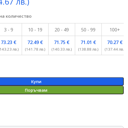
4.67 лв.)
 на количество
3 - 9
10 - 19
20 - 49
50 - 99
100+
73.23
€
72.49
€
71.75
€
71.01
€
70.27
€
143.23 лв.)
(141.78 лв.)
(140.33 лв.)
(138.88 лв.)
(137.44 лв.)
Купи
Поръчвам