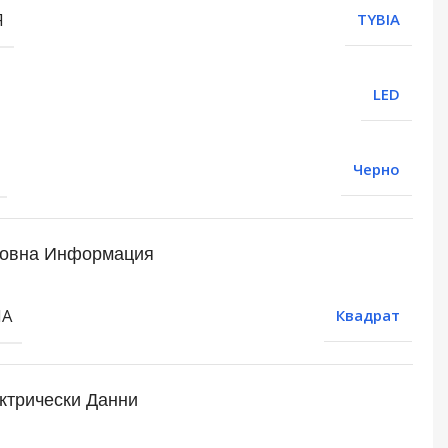
Я
TYBIA
LED
Черно
овна Информация
МА
Квадрат
ктрически Данни