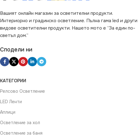
РАЗМЕР
БРОЙ SMD / M
60
Вашият онлайн магазин за осветителни продукти.
50 x 0.08 x 0.02 cm
Интериорно и градинско осветление. Пълна гама led и други
видове осветителни продукти. Нашето мото е “За един по-
МОЩНОСТ / М
11W
SMD
COB
светъл дом.”
ТЕХНОЛОГИЯ
SMD
Сподели ни
ДИМИРАНЕ
Димираща
ТЕХНОЛОГИЯ
COB
КАТЕГОРИИ
Релсово Осветление
LED Ленти
Аплици
Осветление за хол
Осветление за баня