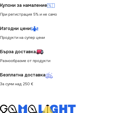
IP00
Купони за намаление
1080
При регистрация 5% и не само
ЕНЕРГИЕН КЛАС
G
ЦВЕТНА ТЕМПЕРАТУРА
Изгодни цени
(K)
МОЩНОСТ (W)
11
Продукти на супер цени
6500
СВЕТЛИНЕН ПОТОК
(LM)
Бърза доставка
ЦВЯТ
хладно бяла
Разнообразие от продукти
900
СТЕПЕН НА ЗАЩИТА
Безплатна доставка
ПРЕДНАЗНАЧЕНИЕ
За суми над 250 €
IP00
за Барплот
,
за Детска Стая
,
за Дневна
,
за Коридор
,
за
ДЪЛЖИНА
5 m
Кухня
,
за Магазин
,
за Офис
,
за Спалня
,
за Стена
,
за
Таван
,
за Хол