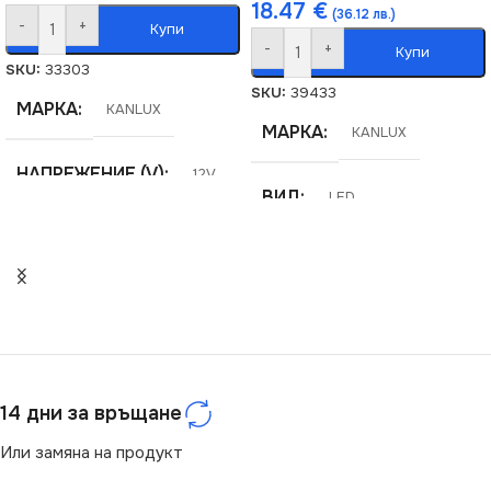
18.47
€
(36.12 лв.)
-
+
Купи
-
+
Купи
SKU:
33303
SKU:
39433
МАРКА
KANLUX
МАРКА
KANLUX
НАПРЕЖЕНИЕ (V)
12V
ВИД
LED
СЕРИЯ
L60
СЕРИЯ
LCOBFC
ЦВЕТНА ТЕМПЕРАТУРА
НАПРЕЖЕНИЕ (V)
(K)
12V
4000
МОЩНОСТ / М
12W
14 дни за връщане
СТЕПЕН НА ЗАЩИТА
Или замяна на продукт
СВЕТЛИНЕН ПОТОК
(LM)