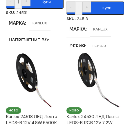
-
+
Купи
-
+
Купи
SKU:
24531
SKU:
24513
МАРКА
KANLUX
МАРКА
KANLUX
НАПРЕЖЕНИЕ (V)
СЕРИЯ
LEDS-B
12V
ЦВЕТНА
ТЕМПЕРАТУРА (K)
СЕРИЯ
LEDS-B
3000
ЦВЕТНА
ТЕМПЕРАТУРА (K)
СТЕПЕН НА ЗАЩИТА
RGB
НОВО
НОВО
IP65
Kanlux 24518 ЛЕД Лента
Kanlux 24530 ЛЕД Лента
LEDS-B 12V 4.8W 6500K
LEDS-B RGB 12V 7.2W
СТЕПЕН НА ЗАЩИТА