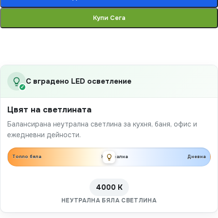
Купи Сега
С вградено LED осветление
✓
Цвят на светлината
Балансирана неутрална светлина за кухня, баня, офис и
ежедневни дейности.
Топло бяла
Неутрална
Дневна
4000 K
НЕУТРАЛНА БЯЛА СВЕТЛИНА