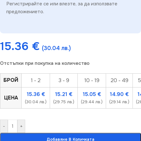
Регистрирайте се или влезте, за да използвате
предложението.
15.36
€
(30.04 лв.)
Отстъпки при покупка на количество
БРОЙ
1 - 2
3 - 9
10 - 19
20 - 49
5
15.36
€
15.21
€
15.05
€
14.90
€
1
ЦЕНА
(30.04 лв.)
(29.75 лв.)
(29.44 лв.)
(29.14 лв.)
(2
-
+
Добавяне В Количката