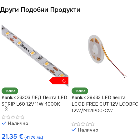
Стая
,
за Дневна
,
за
Стая
,
за Дневна
,
за
Други Подобни Продукти
Коридор
,
за Магазин
,
за
Коридор
,
за Магазин
,
за
Офис
,
за Спалня
,
за Стена
,
Офис
,
за Спалня
,
за Стена
,
за Таван
,
за Хол
за Таван
,
за Хол
ТЕХНОЛОГИЯ
ТЕХНОЛОГИЯ
SMD
SMD
G
НОВО
НОВО
Kanlux 33303 ЛЕД Лента LED
Kanlux 39433 LED лента
STRIP L60 12V 11W 4000K
LCOB FREE CUT 12V LCOBFC
12W/M12IP00-CW
Налично
Налично
21.35
€
(41.76 лв.)