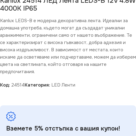
Kanlux 24514 ЛЕД Лента LEDS-B 12V 4.8W
4000K IP65
Kanlux LEDS-B е модерна декоративна лента. Идеални за
домашна употреба, където могат да създадат уникални
аранжименти, ограничени само от нашето въображение. Те
се характеризират с висока гъвкавост, добра адхезия и
висока издръжливост. В зависимост от местата, които
искаме да осветяваме или подчертаваме, можем да изберем
цвета на светлината, който отговаря на нашите
предпочитания.
Код:
24514
Категория:
LED Ленти
Вземете 5% отстъпка с вашия купон!