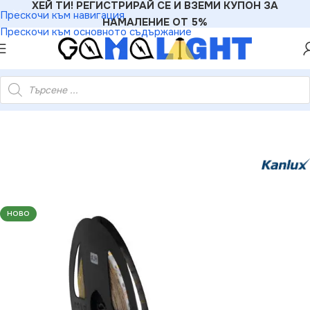
ХЕЙ ТИ! РЕГИСТРИРАЙ СЕ И ВЗЕМИ КУПОН ЗА
Прескочи към навигация
НАМАЛЕНИЕ ОТ 5%
Прескочи към основното съдържание
Ленти
»
Kanlux 24514 ЛЕД Лента LEDS-B 12V 4.8W 4000K IP65
НОВО