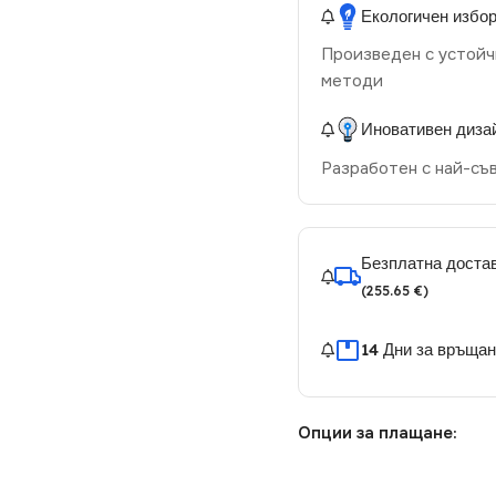
Екологичен избо
Произведен с устойч
методи
Иновативен диза
Разработен с най-съ
Безплатна достав
(255.65 €)
14 Дни за връща
Опции за плащане: