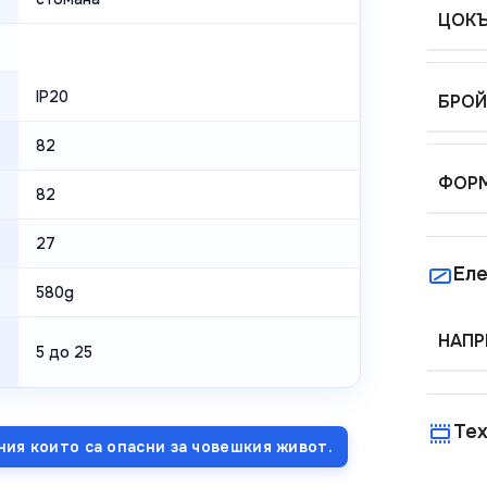
ЦОК
IP20
БРОЙ
82
ФОР
82
27
Еле
580g
НАПР
5 до 25
Тех
ния които са опасни за човешкия живот.