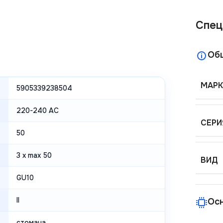
Спец
Об
МАРК
5905339238504
220-240 AC
СЕРИ
50
3 x max 50
ВИД
GU10
II
Ос
стомана