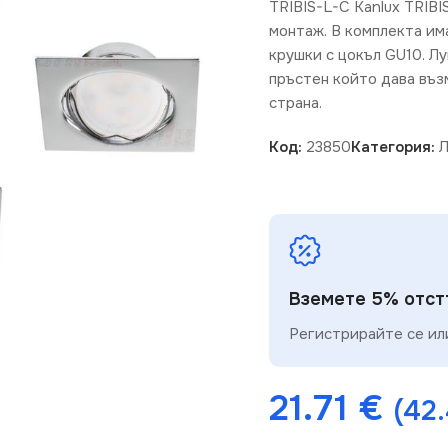
TRIBIS-L-C Kanlux TRIBI
монтаж. В комплекта им
крушки с цокъл GU10. Лу
пръстен който дава въз
страна.
Код:
23850
Категория:
Л
Вземете 5% отстъ
Регистрирайте се или
21.71
€
(42.