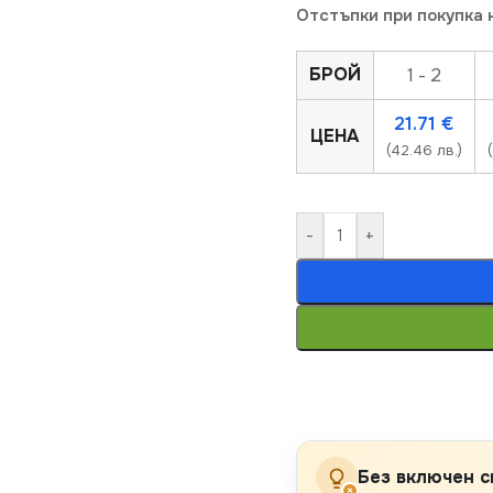
Отстъпки при покупка 
БРОЙ
1 - 2
21.71
€
ЦЕНА
(42.46 лв.)
-
+
Без включен с
×