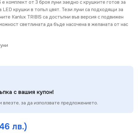
S е комплект от 3 броя луни заедно с крушките готов за
а LED крушки в топъл цвят. Тези луни са подходящи за
ните Kanlux TRIBIS са достъпни във версия с подвижен
можност светлината да бъде насочена в желаната от нас
уни
пка с вашия купон!
 влезте, за да използвате предложението.
46 лв.)