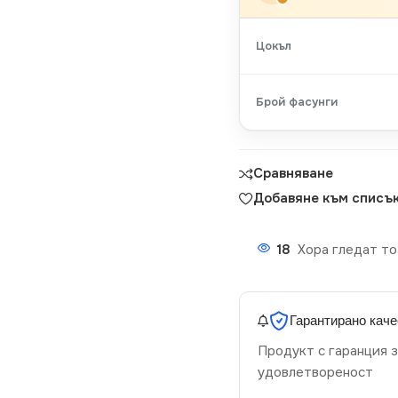
Цокъл
Брой фасунги
Сравняване
Добавяне към списък
18
Хора гледат то
Гарантирано каче
Продукт с гаранция з
удовлетвореност