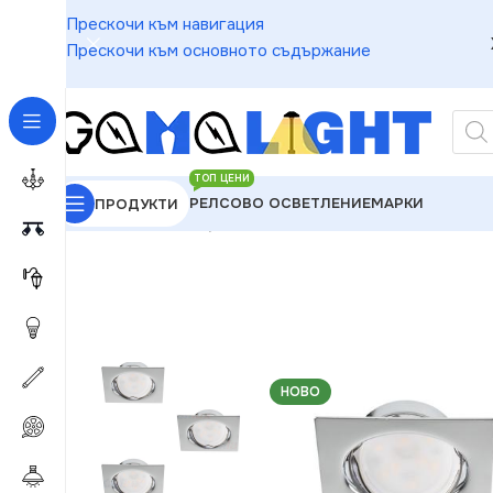
Прескочи към навигация
Прескочи към основното съдържание
ТОП ЦЕНИ
РЕЛСОВО ОСВЕТЛЕНИЕ
МАРКИ
ПРОДУКТИ
GAMALIGHT
»
Луни
»
Kanlux 23850 Комплект освет
НОВО