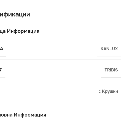
ификации
ща Информация
А
KANLUX
Я
TRIBIS
с Крушки
новна Информация