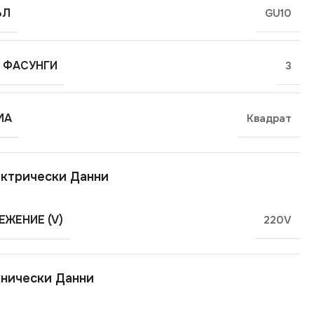
ЪЛ
GU10
 ФАСУНГИ
3
МА
Квадрат
ктрически Данни
ЕЖЕНИЕ (V)
220V
нически Данни