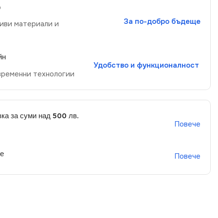
р
За по-добро бъдеще
иви материали и
йн
Удобство и функционалност
временни технологии
ка за суми над 500 лв.
Повече
не
Повече