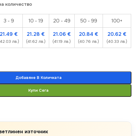
на количество
3 - 9
10 - 19
20 - 49
50 - 99
100+
21.49
€
21.28
€
21.06
€
20.84
€
20.62
€
(42.03 лв.)
(41.62 лв.)
(41.19 лв.)
(40.76 лв.)
(40.33 лв.)
Добавяне В Количката
Купи Сега
ветлинен източник