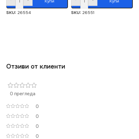
Купи
Купи
SKU:
26554
SKU:
26551
Отзиви от клиенти
0 прегледа
0
0
0
0