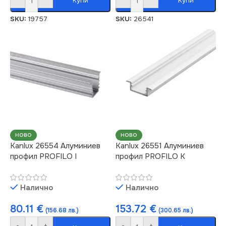
Купи
Купи
SKU:
19757
SKU:
26541
НОВО
НОВО
Kanlux 26554 Алуминиев
Kanlux 26551 Алуминиев
профил PROFILO I
профил PROFILO K
Налично
Налично
80.11
€
153.72
€
(156.68 лв.)
(300.65 лв.)
-
+
-
+