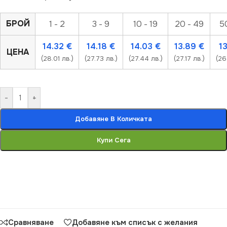
БРОЙ
1 - 2
3 - 9
10 - 19
20 - 49
5
14.32
€
14.18
€
14.03
€
13.89
€
1
ЦЕНА
(28.01 лв.)
(27.73 лв.)
(27.44 лв.)
(27.17 лв.)
(26
-
+
Добавяне В Количката
Купи Сега
Сравняване
Добавяне към списък с желания