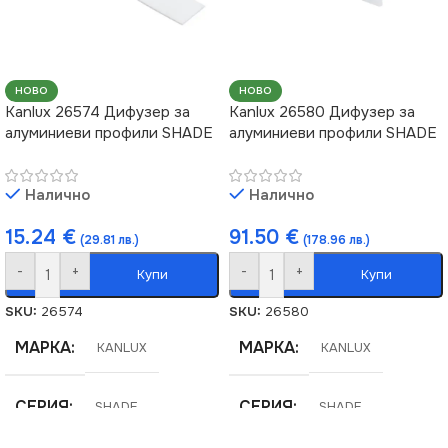
НОВО
НОВО
Kanlux 26574 Дифузер за
Kanlux 26580 Дифузер за
алуминиеви профили SHADE
алуминиеви профили SHADE
Налично
Налично
15.24
€
91.50
€
(29.81 лв.)
(178.96 лв.)
-
+
-
+
Купи
Купи
SKU:
26574
SKU:
26580
МАРКА
МАРКА
KANLUX
KANLUX
СЕРИЯ
СЕРИЯ
SHADE
SHADE