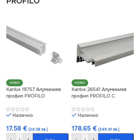
PROFILO
НОВО
НОВО
Kanlux 19757 Алуминиев
Kanlux 26541 Алуминиев
профил PROFILO
профил PROFILO C
Налично
Налично
17.58
€
178.65
€
(34.38 лв.)
(349.41 лв.)
-
+
-
+