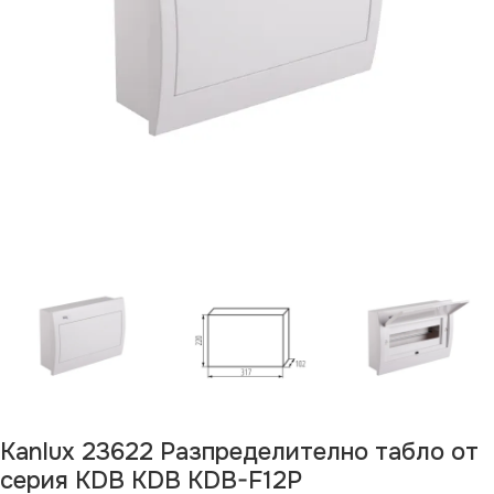
Kanlux 23622 Разпределително табло от
серия KDB KDB KDB-F12P