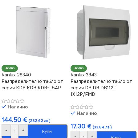
НОВО
НОВО
Kanlux 3843
Kanlux 28340
Разпределително табло от
Разпределително табло от
серия DB DB DB112F
серия KDB KDB KDB-F54P
1X12P/FMD
Налично
Налично
144.50
€
(282.62 лв.)
17.30
€
(33.84 лв.)
-
+
Купи
-
+
Купи