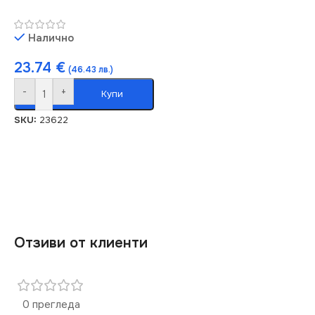
Налично
23.74
€
(46.43 лв.)
-
+
Купи
SKU:
23622
Отзиви от клиенти
0 прегледа