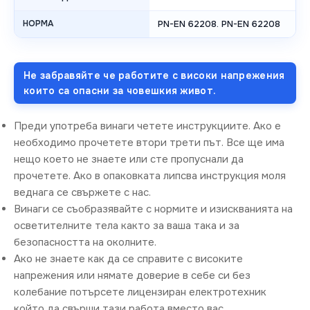
НОРМА
PN-EN 62208. PN-EN 62208
Не забравяйте че работите с високи напрежения
които са опасни за човешкия живот.
Преди употреба винаги четете инструкциите. Ако е
необходимо прочетете втори трети път. Все ще има
нещо което не знаете или сте пропуснали да
прочетете. Ако в опаковката липсва инструкция моля
веднага се свържете с нас.
Винаги се съобразявайте с нормите и изискванията на
осветителните тела както за ваша така и за
безопасността на околните.
Ако не знаете как да се справите с високите
напрежения или нямате доверие в себе си без
колебание потърсете лицензиран електротехник
който да свърши тази работа вместо вас.