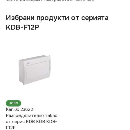
Избрани продукти от серията
KDB-F12P
НОВО
Kanlux 23622
Разпределително табло
от серия KDB KDB KDB-
F12P