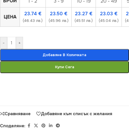
БРОЙ
1 - 2
3 - 9
10 - 19
20 - 49
5
23.74
€
23.50
€
23.27
€
23.03
€
2
ЦЕНА
(46.43 лв.)
(45.96 лв.)
(45.51 лв.)
(45.04 лв.)
(4
-
+
Добавяне В Количката
Купи Сега
Сравняване
Добавяне към списък с желания
Споделяне: