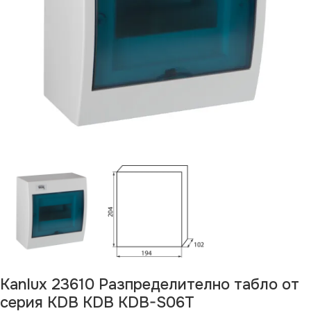
Kanlux 23610 Разпределително табло от
серия KDB KDB KDB-S06T