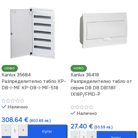
НОВО
НОВО
Kanlux 35684
Kanlux 36418
Разпределително табло KP-
Разпределително табло от
DB-I-MF KP-DB-I-MF-518
серия DB DB DB118F
1X18P/FMD-P
Налично
Налично
308.64
€
(603.65 лв.)
27.40
€
(53.59 лв.)
-
+
Купи
-
+
Купи