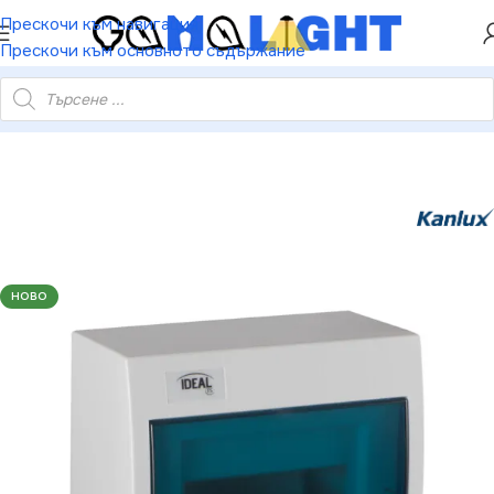
ХЕЙ ТИ! РЕГИСТРИРАЙ СЕ И ВЗЕМИ КУПОН ЗА
Прескочи към навигация
НАМАЛЕНИЕ ОТ 5%
Прескочи към основното съдържание
x 23610 Разпределително табло от серия KDB KDB KDB-S06T
НОВО