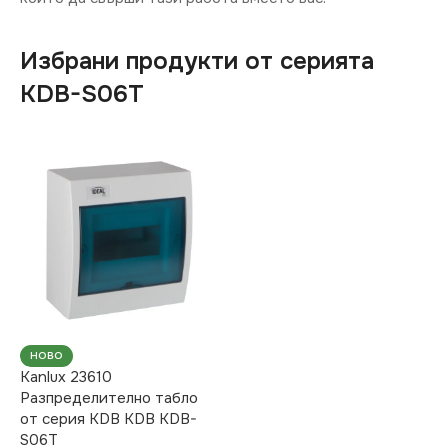
Избрани продукти от серията
KDB-S06T
НОВО
Kanlux 23610
Разпределително табло
от серия KDB KDB KDB-
S06T