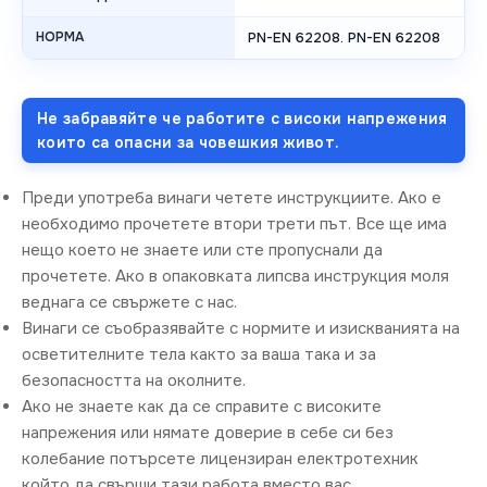
НОРМА
PN-EN 62208. PN-EN 62208
Не забравяйте че работите с високи напрежения
които са опасни за човешкия живот.
Преди употреба винаги четете инструкциите. Ако е
необходимо прочетете втори трети път. Все ще има
нещо което не знаете или сте пропуснали да
прочетете. Ако в опаковката липсва инструкция моля
веднага се свържете с нас.
Винаги се съобразявайте с нормите и изискванията на
осветителните тела както за ваша така и за
безопасността на околните.
Ако не знаете как да се справите с високите
напрежения или нямате доверие в себе си без
колебание потърсете лицензиран електротехник
който да свърши тази работа вместо вас.