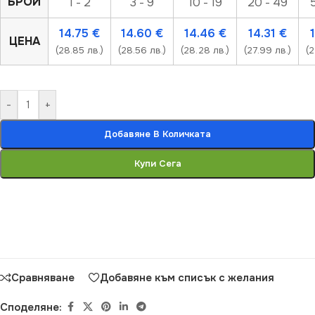
БРОЙ
1 - 2
3 - 9
10 - 19
20 - 49
14.75
€
14.60
€
14.46
€
14.31
€
ЦЕНА
(28.85 лв.)
(28.56 лв.)
(28.28 лв.)
(27.99 лв.)
(2
-
+
Добавяне В Количката
Купи Сега
Сравняване
Добавяне към списък с желания
Споделяне: