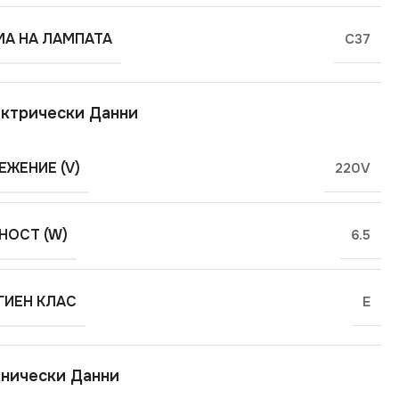
А НА ЛАМПАТА
C37
ктрически Данни
ЕЖЕНИЕ (V)
220V
ОСТ (W)
6.5
ГИЕН КЛАС
E
нически Данни