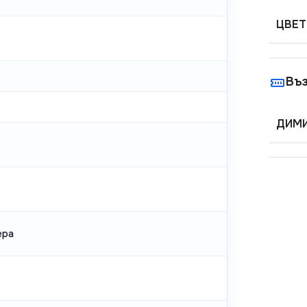
ЦВЕТ
Въ
ДИМИ
ера