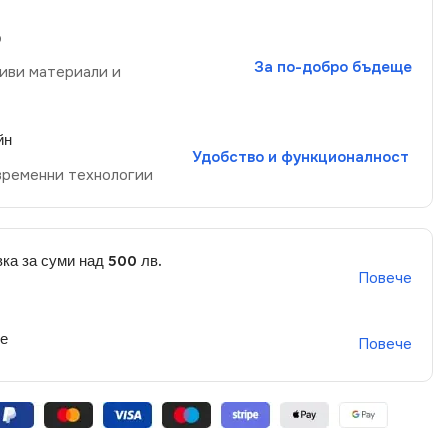
р
За по-добро бъдеще
иви материали и
йн
Удобство и функционалност
временни технологии
ка за суми над 500 лв.
Повече
не
Повече