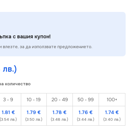
пка с вашия купон!
 влезте, за да използвате предложението.
 лв.)
на количество
3 - 9
10 - 19
20 - 49
50 - 99
100+
1.81
€
1.79
€
1.78
€
1.76
€
1.74
€
(3.54 лв.)
(3.50 лв.)
(3.48 лв.)
(3.44 лв.)
(3.40 лв.)