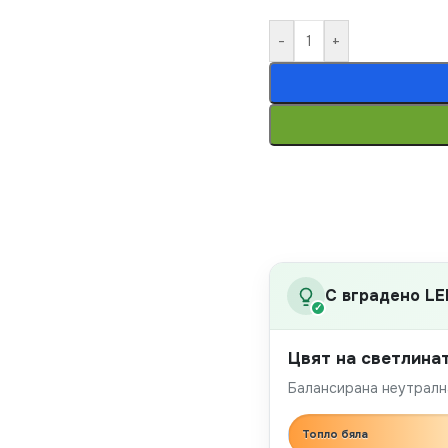
-
+
С вградено LE
✓
Цвят на светлина
Балансирана неутрална
Топло бяла