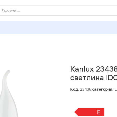
ХЕЙ ТИ! РЕГИСТРИРАЙ СЕ И ВЗЕМИ КУПОН ЗА НАМАЛЕНИ
па източник на светлина IDO LED IDO 6.5W E14-NW
Kanlux 2343
светлина ID
Код:
23438
Категория:
L
E