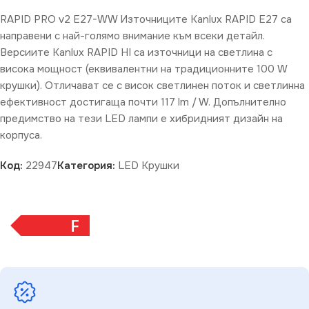
RAPID PRO v2 E27-WW Източниците Kanlux RAPID E27 са
направени с най-голямо внимание към всеки детайл.
Версиите Kanlux RAPID HI са източници на светлина с
висока мощност (еквивалентни на традиционните 100 W
крушки). Отличават се с висок светлинен поток и светлинна
ефективност достигаща почти 117 lm / W. Допълнително
предимство на тези LED лампи е хибридният дизайн на
корпуса.
Код:
22947
Категория:
LED Крушки
F