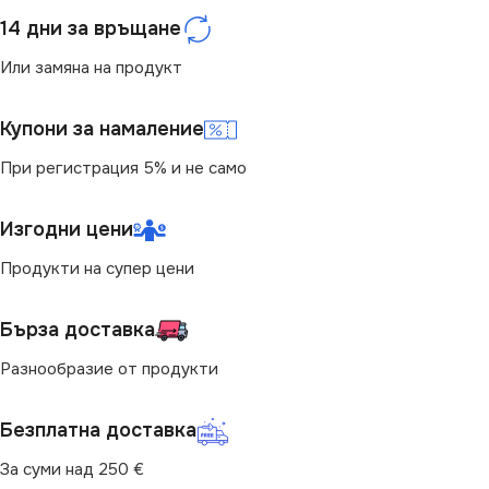
14 дни за връщане
МОЩНОСТ (W)
0.9
Или замяна на продукт
СВЕТЛИНЕН ПОТОК
Купони за намаление
(LM)
При регистрация 5% и не само
75
Изгодни цени
ЦВЕТНА ТЕМПЕРАТУРА
Продукти на супер цени
(K)
Бърза доставка
ЗЕЛЕНА
Разнообразие от продукти
ФОРМА НА ЛАМПАТА
Безплатна доставка
ST45
За суми над 250 €