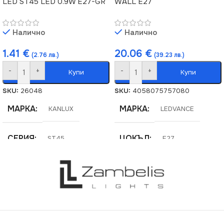
LED ST45 LED 0.9W E27-GR
WALL E27
Налично
Налично
1.41
€
20.06
€
(2.76 лв.)
(39.23 лв.)
-
+
-
+
Купи
Купи
SKU:
26048
SKU:
4058075757080
МАРКА
МАРКА
KANLUX
LEDVANCE
СЕРИЯ
ЦОКЪЛ
ST45
E27
ЦОКЪЛ
СТЕПЕН НА ЗАЩИТА
E27
IP20
НАПРЕЖЕНИЕ (V)
220V