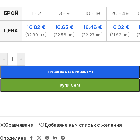
БРОЙ
1 - 2
3 - 9
10 - 19
20 - 49
16.82
€
16.65
€
16.48
€
16.32
€
ЦЕНА
(32.90 лв.)
(32.56 лв.)
(32.23 лв.)
(31.92 лв.)
(
-
+
Добавяне В Количката
Купи Сега
Сравняване
Добавяне към списък с желания
Споделяне: