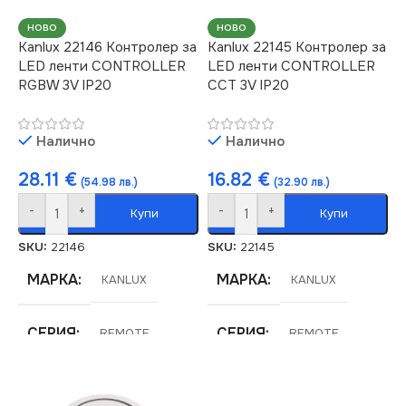
НОВО
НОВО
Kanlux 22146 Контролер за
Kanlux 22145 Контролер за
LED ленти CONTROLLER
LED ленти CONTROLLER
RGBW 3V IP20
CCT 3V IP20
Налично
Налично
28.11
€
16.82
€
(54.98 лв.)
(32.90 лв.)
-
+
-
+
Купи
Купи
SKU:
22146
SKU:
22145
МАРКА
МАРКА
KANLUX
KANLUX
СЕРИЯ
СЕРИЯ
REMOTE
REMOTE
СТЕПЕН НА ЗАЩИТА
СТЕПЕН НА ЗАЩИТА