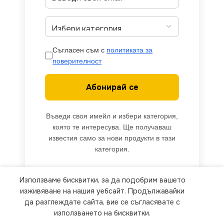
Съгласен съм с
политиката за
поверителност
Абонирай се
Въведи своя имейл и избери категория,
която те интересува. Ще получаваш
известия само за нови продукти в тази
категория.
Използваме бисквитки, за да подобрим вашето
We use cookies to improve your experience on our
изживяване на нашия уебсайт. Продължавайки
website. By browsing this website, you agree to
да разглеждате сайта, вие се съгласявате с
използването на бисквитки.
our use of cookies.