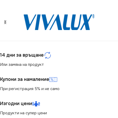
СТЕПЕН НА ЗАЩИТА
IP20
МОЩНОСТ (W)
72
14 дни за връщане
ЦВЕТНА ТЕМПЕРАТУРА
(K)
Или замяна на продукт
RGB
Купони за намаление
При регистрация 5% и не само
Изгодни цени
Продукти на супер цени