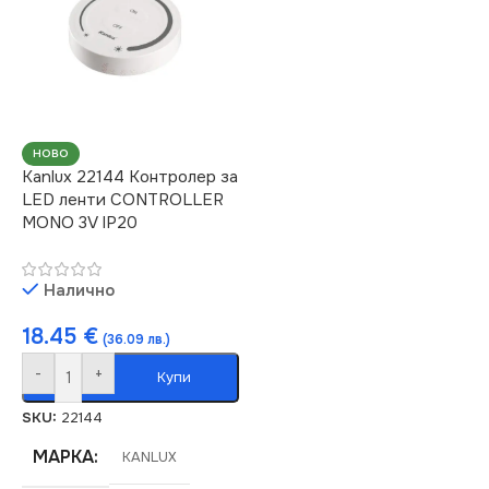
IP20
IP20
НАПРЕЖЕНИЕ (V)
НАПРЕЖЕНИЕ (V)
1.5V
1.5V
НОВО
Kanlux 22144 Контролер за
LED ленти CONTROLLER
MONO 3V IP20
Налично
18.45
€
(36.09 лв.)
-
+
Купи
SKU:
22144
МАРКА
KANLUX