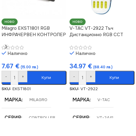
НОВО
НОВО
Milagro EKST1801 RGB
V-TAC VT-2922 Тъч
ИНФРАЧЕРВЕН КОНТРОЛЕР
Дистанционно RGB CCT
Налично
Налично
7.67
€
34.97
€
(15.00 лв.)
(68.40 лв.)
-
+
-
+
Купи
Купи
SKU:
EKST1801
SKU:
VT-2922
МАРКА
МАРКА
MILAGRO
V-TAC
СЕРИЯ
СЕРИЯ
CONTROLLER
VT-2441
НАПРЕЖЕНИЕ (V)
12V