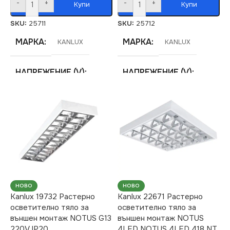
-
+
-
+
Купи
Купи
SKU:
25711
SKU:
25712
МАРКА
МАРКА
KANLUX
KANLUX
НАПРЕЖЕНИЕ (V)
НАПРЕЖЕНИЕ (V)
220V
220V
СЕРИЯ
СЕРИЯ
NOTUS
NOTUS
ЦОКЪЛ
ЦОКЪЛ
G13
G13
СТЕПЕН НА ЗАЩИТА
СТЕПЕН НА ЗАЩИТА
НОВО
НОВО
Kanlux 19732 Растерно
Kanlux 22671 Растерно
осветително тяло за
осветително тяло за
IP20
IP20
външен монтаж NOTUS G13
външен монтаж NOTUS
220V IP20
4LED NOTUS 4LED 418 NT