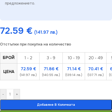
предложението.
72.59
€
(141.97 лв.)
Отстъпки при покупка на количество
БРОЙ
1 - 2
3 - 9
10 - 19
20 - 49
72.59
€
71.86
€
71.14
€
70.41
€
ЦЕНА
(141.97 лв.)
(140.55 лв.)
(139.14 лв.)
(137.71 лв.)
(1
-
+
Добавяне В Количката