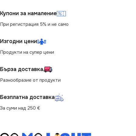
СТЕПЕН НА ЗАЩИТА
Купони за намаление
СВЕТЛИНЕН ПОТОК
IP44
(LM)
При регистрация 5% и не само
МОЩНОСТ (W)
4.5
1250
Изгодни цени
Продукти на супер цени
НАПРЕЖЕНИЕ (V)
СТЕПЕН НА ЗАЩИТА
Бърза доставка
220V
IP20
,
IP44
Разнообразие от продукти
НАЧИН НА МОНТАЖ
МОЩНОСТ (W)
12
Безплатна доставка
Вграждане
ПРЕДНАЗНАЧЕНИЕ
За суми над 250 €
ПРЕДНАЗНАЧЕНИЕ
за Магазин
,
за Окачен Таван
,
за Офис
,
за Таван
за Баня
,
за Барплот
,
за