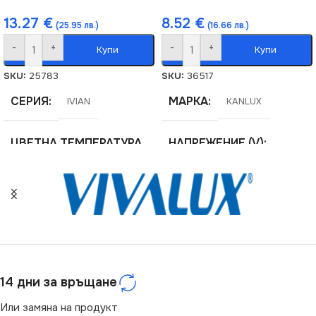
13.27
€
8.52
€
(25.95 лв.)
(16.66 лв.)
-
+
-
+
Купи
Купи
SKU:
25783
SKU:
36517
СЕРИЯ
МАРКА
IVIAN
KANLUX
ЦВЕТНА ТЕМПЕРАТУРА
НАПРЕЖЕНИЕ (V)
(K)
220V
4000
СЕРИЯ
TAVO
СВЕТЛИНЕН ПОТОК
(LM)
ЦВЕТНА ТЕМПЕРАТУРА
(K)
14 дни за връщане
460
Или замяна на продукт
4000