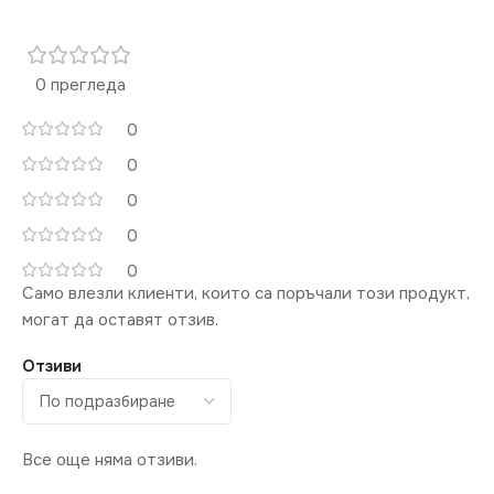
IP20
НАПРЕЖЕНИЕ (V)
0 прегледа
НАЧИН НА МОНТАЖ
220V
0
Повърхностен
0
ВИД
с Крушки
0
БРОЙ ФАСУНГИ
2
НАЧИН НА МОНТАЖ
0
0
ВИД
с Крушки
Само влезли клиенти, които са поръчали този продукт,
Повърхностен
могат да оставят отзив.
БРОЙ ФАСУНГИ
4
Отзиви
ФОРМА
Квадрат
Все още няма отзиви.