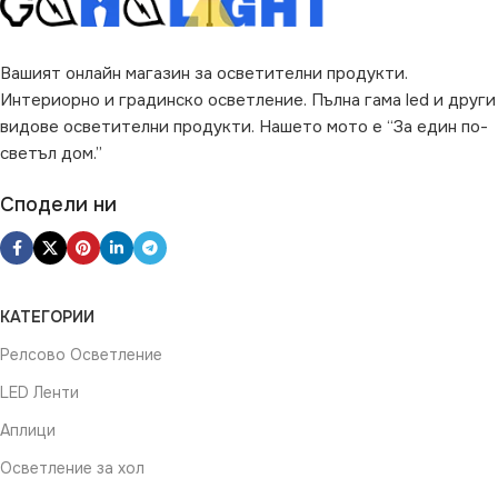
Веранда
,
за Гараж
,
за Детска
НАЧИН НА МОНТАЖ
Стая
,
за Дневна
,
за Коридор
,
за Кухня
,
за Магазин
,
за
Окачен Таван
,
за Офис
,
за
Вашият онлайн магазин за осветителни продукти.
Вграждане
Спалня
,
за Таван
,
за Тераса
,
Интериорно и градинско осветление. Пълна гама led и други
за Трапезария
,
за Хол
видове осветителни продукти. Нашето мото е “За един по-
ВИД
LED
светъл дом.”
ВИД
LED
Сподели ни
ФОРМА
Квадрат
ФОРМА
Кръг
КАТЕГОРИИ
Релсово Осветление
LED Ленти
Аплици
Осветление за хол