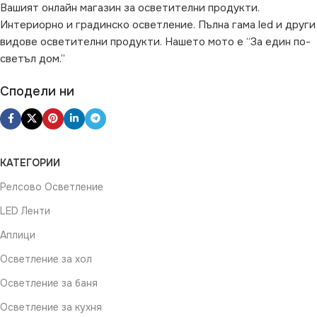
Вашият онлайн магазин за осветителни продукти.
Магазин
,
за Офис
,
за Таван
,
Интериорно и градинско осветление. Пълна гама led и други
за Тераса
НАЧИН НА МОНТАЖ
видове осветителни продукти. Нашето мото е “За един по-
светъл дом.”
ВИД
LED
Повърхностен
Сподели ни
ФОРМА
Правоъгълно
РАЗМЕР
КАТЕГОРИИ
12.4 x 0.37 x 0.48 cm
Релсово Осветление
LED Ленти
ДЪЛЖИНА
124 cm
Аплици
Осветление за хол
Осветление за баня
Осветление за кухня