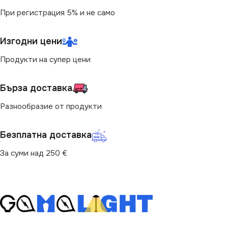
СТЕПЕН НА ЗАЩИТА
При регистрация 5% и не само
ЦВЕТНА ТЕМПЕРАТУРА
(K)
IP65
Изгодни цени
Продукти на супер цени
4000
НАПРЕЖЕНИЕ (V)
НАПРЕЖЕНИЕ (V)
Бърза доставка
220V
Разнообразие от продукти
220V
МОЩНОСТ (W)
48
Безплатна доставка
ДИМИРАНЕ
НАЧИН НА МОНТАЖ
За суми над 250 €
Не се димира
Повърхностен
СТЕПЕН НА ЗАЩИТА
ПРЕДНАЗНАЧЕНИЕ
IP65
за Гараж
,
за Коридор
,
за