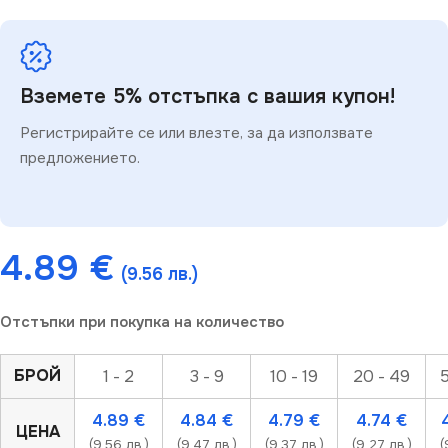
Вземете 5% отстъпка с вашия купон!
Регистрирайте се или влезте, за да използвате
предложението.
4.89
€
(9.56 лв.)
Отстъпки при покупка на количество
БРОЙ
1 - 2
3 - 9
10 - 19
20 - 49
5
4.89
€
4.84
€
4.79
€
4.74
€
ЦЕНА
(9.56 лв.)
(9.47 лв.)
(9.37 лв.)
(9.27 лв.)
(