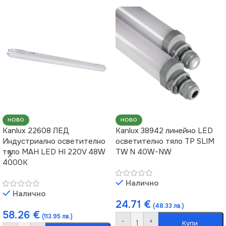
НОВО
НОВО
Kanlux 22608 ЛЕД
Kanlux 38942 линейно LED
Индустриално осветително
осветително тяло TP SLIM
тяло MAH LED HI 220V 48W
TW N 40W-NW
4000K
Налично
Налично
24.71
€
(48.33 лв.)
58.26
€
(113.95 лв.)
-
+
Купи