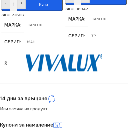
-
+
Купи
SKU:
38942
SKU:
22608
МАРКА
KANLUX
МАРКА
KANLUX
СЕРИЯ
TP
СЕРИЯ
MAH
ВИД
LED
ЦВЕТНА ТЕМПЕРАТУРА
(K)
ЦВЯТ
Бял
4000
МОЩНОСТ (W)
40
СВЕТЛИНЕН ПОТОК
14 дни за връщане
(LM)
СВЕТЛИНЕН ПОТОК
Или замяна на продукт
(LM)
6400
Купони за намаление
4800