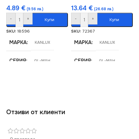
4.89
€
13.64
€
(9.56 лв.)
(26.68 лв.)
-
+
-
+
Купи
Купи
SKU:
18596
SKU:
72367
МАРКА
МАРКА
KANLUX
KANLUX
СЕРИЯ
СЕРИЯ
GL-MAH
GL-MAH
ПРЕДНАЗНАЧЕНИЕ
ПРЕДНАЗНАЧЕНИЕ
за Гараж
,
за Таван
за Гараж
,
за Таван
Отзиви от клиенти