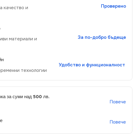
Проверено
а качество и
р
За по-добро бъдеще
иви материали и
йн
Удобство и функционалност
временни технологии
ка за суми над 500 лв.
Повече
не
Повече