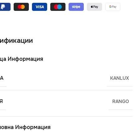
ификации
ща Информация
А
KANLUX
Я
RANGO
новна Информация