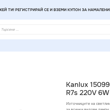
ХЕЙ ТИ! РЕГИСТРИРАЙ СЕ И ВЗЕМИ КУПОН ЗА НАМАЛЕНИ
мпа RANGO MINI LED R7s 220V 6W 3000K
Kanlux 1509
R7s 220V 6W
Източниците на светли
за всички видове лампи 