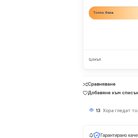
Топло бяла
Цокъл
Сравняване
Добавяне към списък
13
Хора гледат то
Гарантирано каче