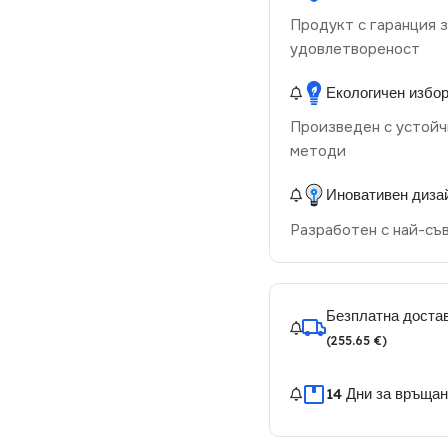
Продукт с гаранция з
удовлетвореност
Екологичен избо
Произведен с устойч
методи
Иновативен диза
Разработен с най-съ
Безплатна достав
(255.65 €)
14 Дни за връща