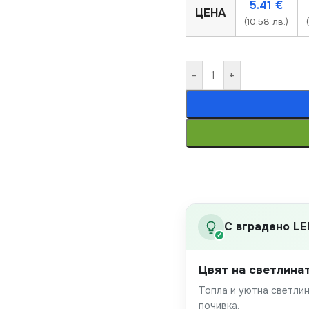
5.41
€
ЦЕНА
(10.58 лв.)
-
+
С вградено LE
✓
Цвят на светлина
Топла и уютна светлин
почивка.