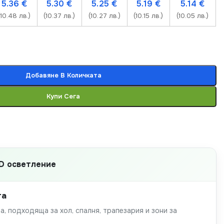
5.36
€
5.30
€
5.25
€
5.19
€
5.14
€
(10.48 лв.)
(10.37 лв.)
(10.27 лв.)
(10.15 лв.)
(10.05 лв.)
Добавяне В Количката
Купи Сега
D осветление
та
а, подходяща за хол, спалня, трапезария и зони за