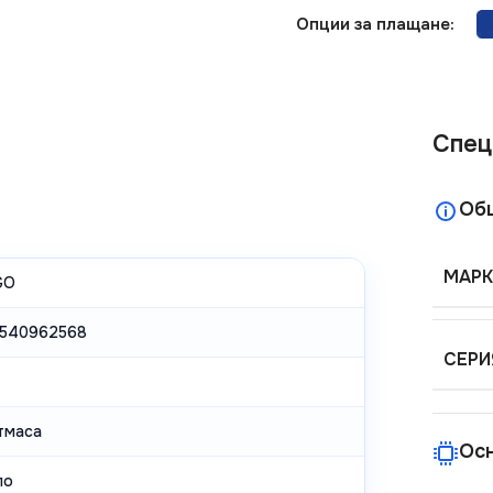
Опции за плащане:
Спец
Об
МАРК
GO
540962568
СЕРИ
тмаса
Ос
ло