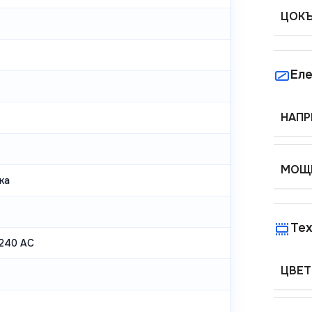
ЦОК
Еле
НАПР
МОЩН
ка
Тех
240 AC
ЦВЕТ