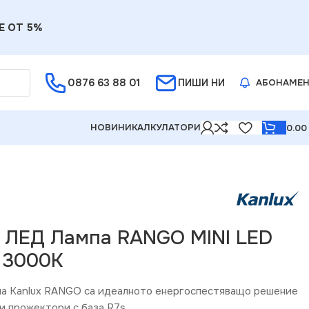
Е ОТ 5%
0876 63 88 01
ПИШИ НИ
АБОНАМЕ
НОВИНИ
КАЛКУЛАТОРИ
0.0
9 ЛЕД Лампа RANGO MINI LED
 3000K
на Kanlux RANGO са идеалното енергоспестяващо решение
и прожектори с база R7s.