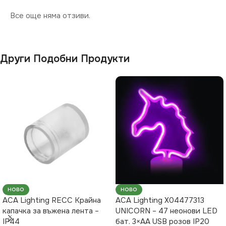
Все още няма отзиви.
Други Подобни Продукти
НОВО
НОВО
ACA Lighting RECC Крайна
ACA Lighting X04477313
капачка за въжена лента –
UNICORN – 47 неонови LED
IP44
бат. 3×AA USB розов IP20