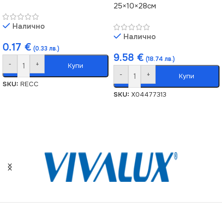
25×10×28см
Налично
Налично
0.17
€
(0.33 лв.)
9.58
€
(18.74 лв.)
-
+
Купи
-
+
Купи
SKU:
RECC
SKU:
X04477313