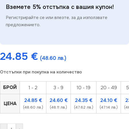
Вземете 5% отстъпка с вашия купон!
Регистрирайте се или влезте, за да използвате
предложението.
24.85
€
(48.60 лв.)
Отстъпки при покупка на количество
БРОЙ
1 - 2
3 - 9
10 - 19
20 - 49
5
24.85
€
24.60
€
24.35
€
24.10
€
2
ЦЕНА
(48.60 лв.)
(48.11 лв.)
(47.62 лв.)
(47.14 лв.)
(4