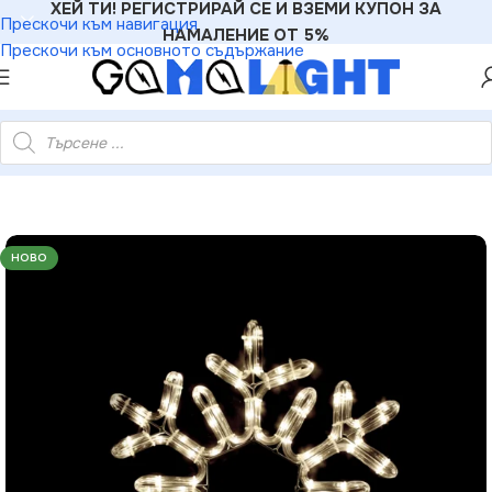
ХЕЙ ТИ! РЕГИСТРИРАЙ СЕ И ВЗЕМИ КУПОН ЗА
Прескочи към навигация
НАМАЛЕНИЕ ОТ 5%
Прескочи към основното съдържание
инка – 96 LED 4м лента топло бяло IP44 Ø38см 1.5м кабел
НОВО