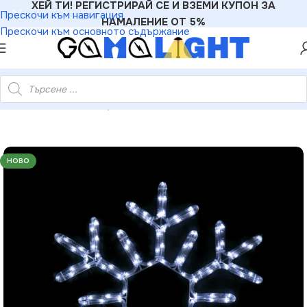
ХЕЙ ТИ! РЕГИСТРИРАЙ СЕ И ВЗЕМИ КУПОН ЗА
Прескочи към навигация
НАМАЛЕНИЕ ОТ 5%
Прескочи към основното съдържание
– 144 LED 6м лента студено бяло флаш IP44 Ø56см 1.5м кабел
НОВО