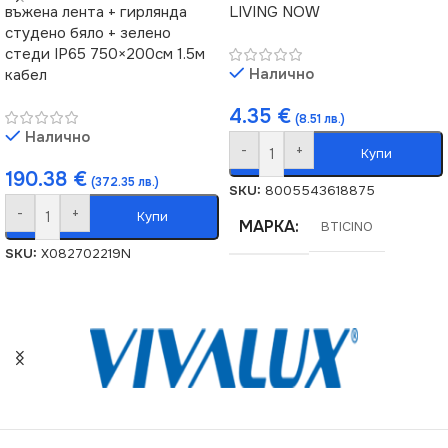
въжена лента + гирлянда
LIVING NOW
студено бяло + зелено
стеди IP65 750×200см 1.5м
Налично
кабел
4.35
€
(8.51 лв.)
Налично
-
+
Купи
190.38
€
(372.35 лв.)
SKU:
8005543618875
-
+
Купи
МАРКА
BTICINO
SKU:
X082702219N