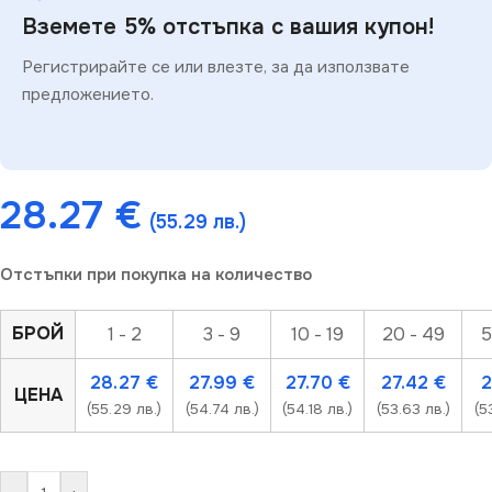
Вземете 5% отстъпка с вашия купон!
Регистрирайте се или влезте, за да използвате
предложението.
28.27
€
(55.29 лв.)
Отстъпки при покупка на количество
БРОЙ
1 - 2
3 - 9
10 - 19
20 - 49
5
28.27
€
27.99
€
27.70
€
27.42
€
2
ЦЕНА
(55.29 лв.)
(54.74 лв.)
(54.18 лв.)
(53.63 лв.)
(5