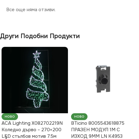
Все още няма отзиви.
Други Подобни Продукти
НОВО
НОВО
ACA Lighting X082702219N
BTicino 8005543618875
Коледно дърво – 270+200
ПРАЗЕН МОДУЛ 1М С
LED стълбов мотив 7.5м
ИЗХОД 9ММ LN K4953