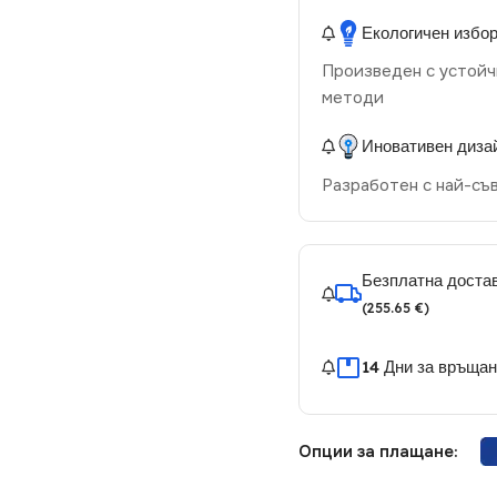
Екологичен избо
Произведен с устойч
методи
Иновативен диза
Разработен с най-съ
Безплатна достав
(255.65 €)
14 Дни за връща
Опции за плащане: