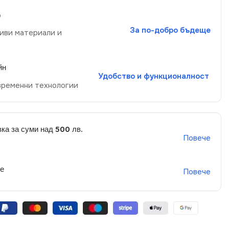
р
За по-добро бъдеще
иви материали и
йн
Удобство и функционалност
временни технологии
ка за суми над 500 лв.
Повече
не
Повече