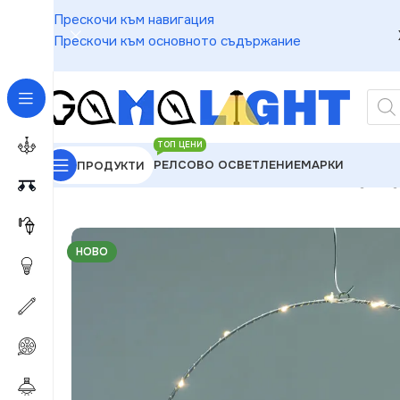
Прескочи към навигация
Прескочи към основното съдържание
ТОП ЦЕНИ
РЕЛСОВО ОСВЕТЛЕНИЕ
МАРКИ
ПРОДУКТИ
GAMALIGHT
»
Чакащи за Обработка
»
ACA Lighting
НОВО