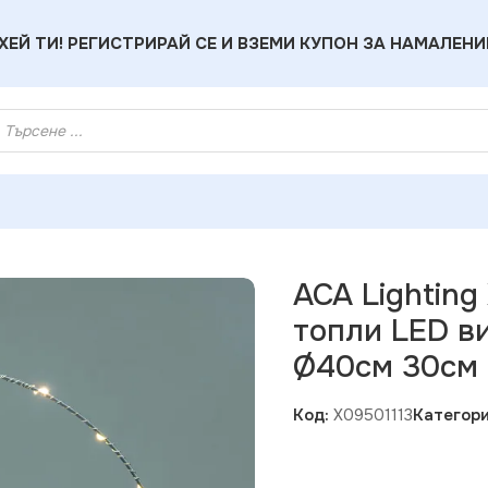
ХЕЙ ТИ! РЕГИСТРИРАЙ СЕ И ВЗЕМИ КУПОН ЗА НАМАЛЕНИ
 X09501113 Венец с елхи – 50 топли LED висящо бат. (3×AA н
ACA Lighting
топли LED ви
Ø40см 30см 
Код:
X09501113
Категори