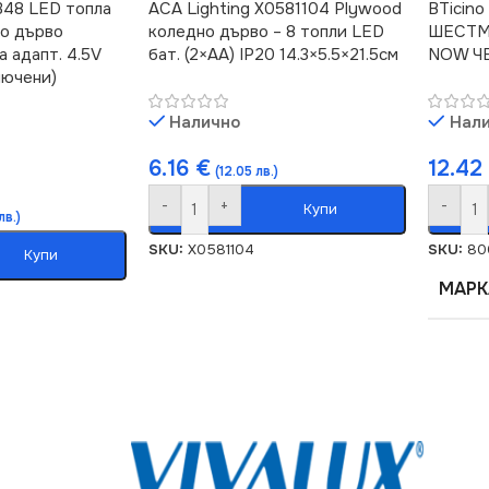
348 LED топла
ACA Lighting X0581104 Plywood
BTicin
ко дърво
коледно дърво – 8 топли LED
ШЕСТМ
 адапт. 4.5V
бат. (2×AA) IP20 14.3×5.5×21.5см
NOW Ч
лючени)
Налично
Нал
6.16
€
12.4
(12.05 лв.)
-
+
-
Купи
лв.)
SKU:
X0581104
SKU:
80
Купи
МАРК