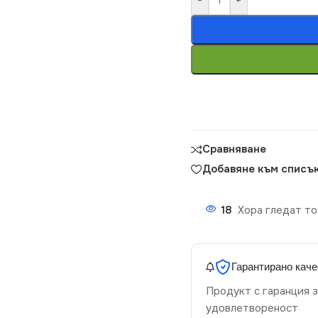
Сравняване
Добавяне към списък
18
Хора гледат то
Гарантирано каче
Продукт с гаранция з
удовлетвореност