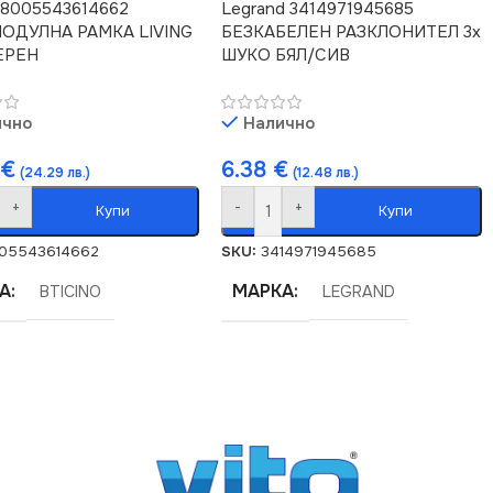
o 8005543614662
Legrand 3414971945685
ОДУЛНА РАМКА LIVING
БЕЗКАБЕЛЕН РАЗКЛОНИТЕЛ 3х
ЕРЕН
ШУКО БЯЛ/СИВ
ично
Налично
2
€
6.38
€
(24.29 лв.)
(12.48 лв.)
+
-
+
Купи
Купи
05543614662
SKU:
3414971945685
А
МАРКА
BTICINO
LEGRAND