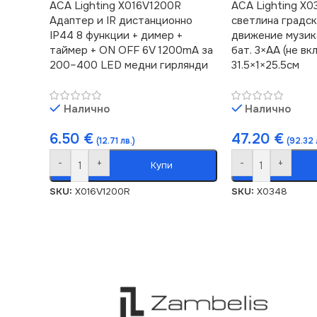
ACA Lighting X016V1200R
ACA Lighting X0
Адаптер и IR дистанционно
светлина градс
IP44 8 функции + димер +
движение музика
таймер + ON OFF 6V 1200mA за
бат. 3×AA (не вк
200–400 LED медни гирлянди
31.5×1×25.5см
Налично
Налично
6.50
€
47.20
€
(12.71 лв.)
(92.32 
-
+
-
+
Купи
SKU:
X016V1200R
SKU:
X0348