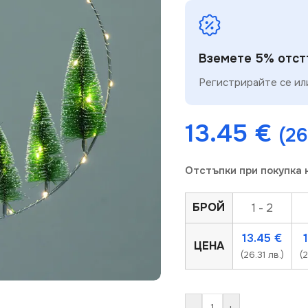
Вземете 5% отстъ
Регистрирайте се или
13.45
€
(26
Отстъпки при покупка 
БРОЙ
1 - 2
13.45
€
ЦЕНА
(26.31 лв.)
(
-
+