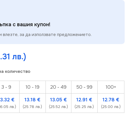
пка с вашия купон!
 влезте, за да използвате предложението.
.31 лв.)
на количество
3 - 9
10 - 19
20 - 49
50 - 99
100+
13.32
€
13.18
€
13.05
€
12.91
€
12.78
€
26.05 лв.)
(25.78 лв.)
(25.52 лв.)
(25.25 лв.)
(25.00 лв.)