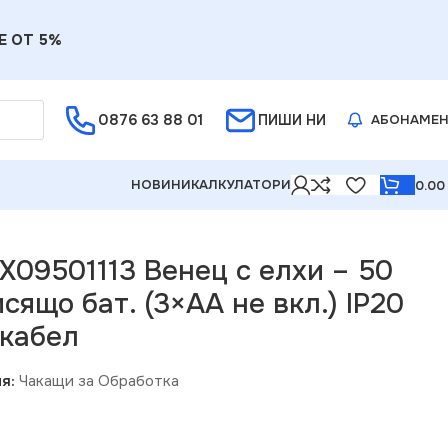
Е ОТ 5%
0876 63 88 01
ПИШИ НИ
АБОНАМЕ
НОВИНИ
КАЛКУЛАТОРИ
0.0
е вкл.) IP20 Ø40см 30см кабел
 X09501113 Венец с елхи – 50
сящо бат. (3×AA не вкл.) IP20
кабел
я:
Чакащи за Обработка