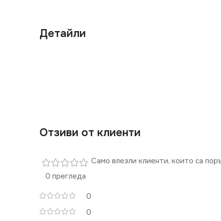
Детайли
Отзиви от клиенти
Само влезли клиенти, които са пор
0 прегледа
0
0