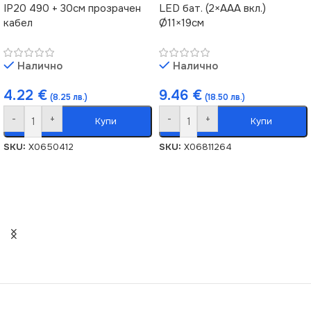
IP20 490 + 30см прозрачен
LED бат. (2×AAA вкл.)
кабел
Ø11×19см
Налично
Налично
4.22
€
9.46
€
(8.25 лв.)
(18.50 лв.)
-
+
-
+
Купи
Купи
SKU:
X0650412
SKU:
X06811264