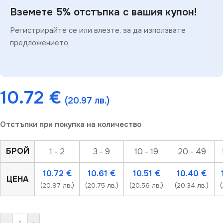
Вземете 5% отстъпка с вашия купон!
Регистрирайте се или влезте, за да използвате
предложението.
10.72
€
(20.97 лв.)
Отстъпки при покупка на количество
БРОЙ
1 - 2
3 - 9
10 - 19
20 - 49
10.72
€
10.61
€
10.51
€
10.40
€
ЦЕНА
(20.97 лв.)
(20.75 лв.)
(20.56 лв.)
(20.34 лв.)
(