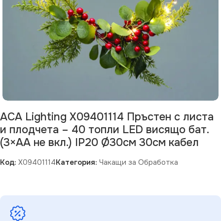
ACA Lighting X09401114 Пръстен с листа
и плодчета – 40 топли LED висящо бат.
(3×AA не вкл.) IP20 Ø30см 30см кабел
Код:
X09401114
Категория:
Чакащи за Обработка