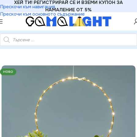
ХЕЙ ТИ! РЕГИСТРИРАЙ СЕ И ВЗЕМИ КУПОН ЗА
Прескочи към навигация
НАМАЛЕНИЕ ОТ 5%
Прескочи към основното съдържание
 топли LED висящо бат. (3×AA не вкл.) IP20 Ø30см 30см кабел
НОВО