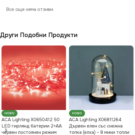
Все още няма отзиви.
Други Подобни Продукти
НОВО
НОВО
ACA Lighting X0650412 50
ACA Lighting X06811264
LED гирлянд батерии 2×AA
Дървен елен със снежна
червен постоянен режим
топка (елха) – 8 мини топли