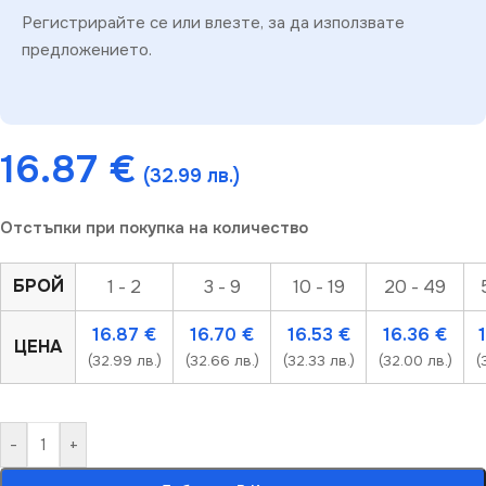
Регистрирайте се или влезте, за да използвате
предложението.
16.87
€
(32.99 лв.)
Отстъпки при покупка на количество
БРОЙ
1 - 2
3 - 9
10 - 19
20 - 49
16.87
€
16.70
€
16.53
€
16.36
€
ЦЕНА
(32.99 лв.)
(32.66 лв.)
(32.33 лв.)
(32.00 лв.)
(
-
+