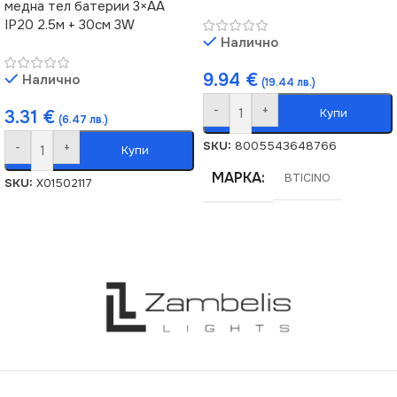
медна тел батерии 3×AA
IP20 2.5м + 30см 3W
Налично
9.94
€
Налично
(19.44 лв.)
-
+
Купи
3.31
€
(6.47 лв.)
SKU:
8005543648766
-
+
Купи
МАРКА
BTICINO
SKU:
X01502117