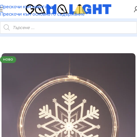
ХЕЙ ТИ! РЕГИСТРИРАЙ СЕ И ВЗЕМИ КУПОН ЗА
Прескочи към навигация
НАМАЛЕНИЕ ОТ 5%
Прескочи към основното съдържание
снежинка – 36 топли LED постоянно IP20 21×21.6см USB кабел
НОВО