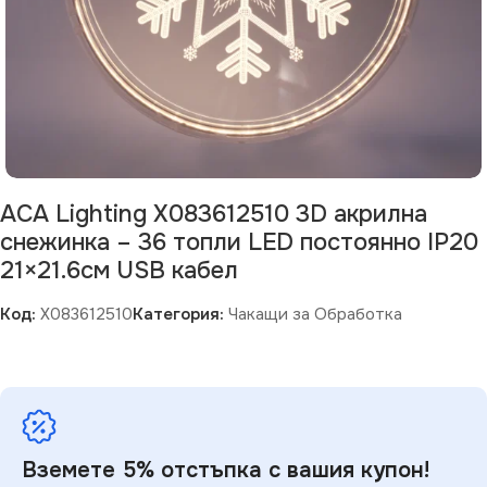
ACA Lighting X083612510 3D акрилна
снежинка – 36 топли LED постоянно IP20
21×21.6см USB кабел
Код:
X083612510
Категория:
Чакащи за Обработка
Вземете 5% отстъпка с вашия купон!