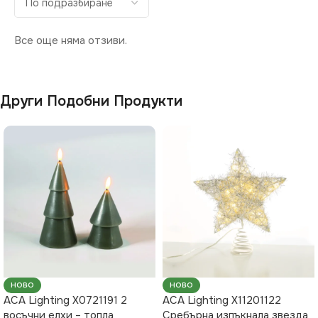
Все още няма отзиви.
Други Подобни Продукти
НОВО
НОВО
ACA Lighting X0721191 2
ACA Lighting X11201122
восъчни елхи – топла
Сребърна изпъкнала звезда