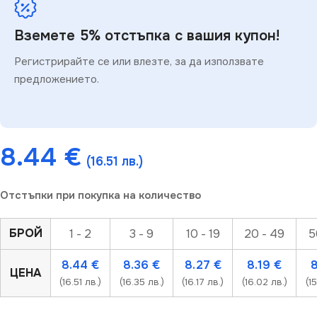
Вземете 5% отстъпка с вашия купон!
Регистрирайте се или влезте, за да използвате
предложението.
8.44
€
(16.51 лв.)
Отстъпки при покупка на количество
БРОЙ
1 - 2
3 - 9
10 - 19
20 - 49
5
8.44
€
8.36
€
8.27
€
8.19
€
ЦЕНА
(16.51 лв.)
(16.35 лв.)
(16.17 лв.)
(16.02 лв.)
(1