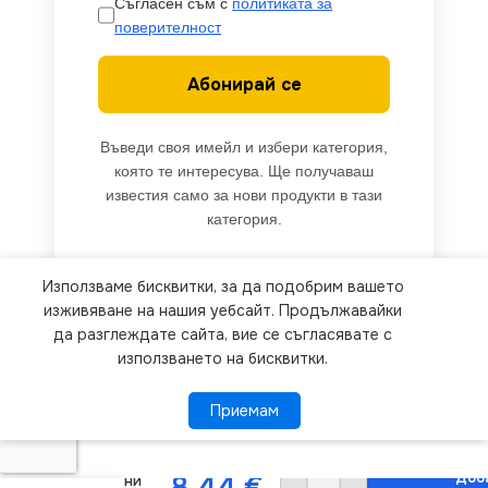
Съгласен съм с
политиката за
поверителност
Абонирай се
Въведи своя имейл и избери категория,
която те интересува. Ще получаваш
известия само за нови продукти в тази
категория.
Използваме бисквитки, за да подобрим вашето
We use cookies to improve your experience on our
изживяване на нашия уебсайт. Продължавайки
website. By browsing this website, you agree to
да разглеждате сайта, вие се съгласявате с
използването на бисквитки.
our use of cookies.
ACA Lighting
F07101629
Приемам
Приемам
ПОВЕЧЕ ИНФОРМАЦИЯ
Многоцветен
текстилен
дриймкечър
Доба
8.44
€
– 10 мини