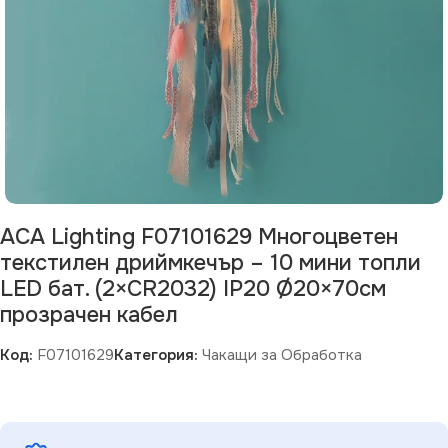
ACA Lighting F07101629 Многоцветен
текстилен дриймкечър – 10 мини топли
LED бат. (2×CR2032) IP20 Ø20×70см
прозрачен кабел
Код:
F07101629
Категория:
Чакащи за Обработка