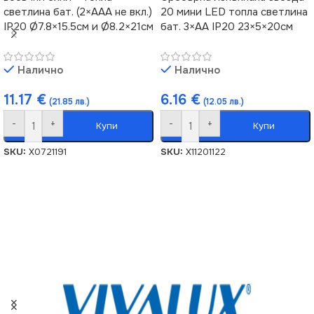
светлина бат. (2×AAA не вкл.)
20 мини LED топла светлина
IP20 Ø7.8×15.5см и Ø8.2×21см
бат. 3×AA IP20 23×5×20см
Налично
Налично
11.17
€
6.16
€
(21.85 лв.)
(12.05 лв.)
-
+
-
+
Купи
Купи
SKU:
X0721191
SKU:
X11201122