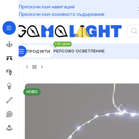
Прескочи към навигация
Прескочи към основното съдържание
ТОП ЦЕНИ
РЕЛСОВО ОСВЕТЛЕНИЕ
ПРОДУКТИ
GAMALIGHT
»
Чакащи за Обработка
»
ACA Lightin
НОВО