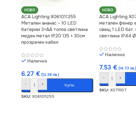
НОВО
НОВО
ACA Lighting X061011255
ACA Lighting X0
Метален ананас – 10 LED
метален фенер е
батерии 3×AA топла светлина
свещ 1 LED бат.
меден метал IP20 135 + 30см
светлина IP44 Ø
прозрачен кабел
Налично
Налично
7.53
€
(14.73 лв.
6.27
€
(12.26 лв.)
-
+
-
+
Купи
SKU:
X0711107
SKU:
X061011255