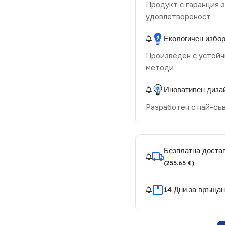
Продукт с гаранция з
удовлетвореност
Екологичен избо
Произведен с устойч
методи
Иновативен диза
Разработен с най-съ
Безплатна достав
(255.65 €)
14 Дни за връща