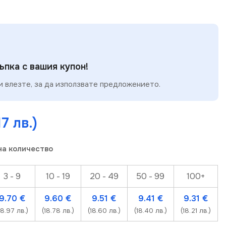
пка с вашия купон!
 влезте, за да използвате предложението.
17 лв.)
на количество
3 - 9
10 - 19
20 - 49
50 - 99
100+
9.70
€
9.60
€
9.51
€
9.41
€
9.31
€
18.97 лв.)
(18.78 лв.)
(18.60 лв.)
(18.40 лв.)
(18.21 лв.)