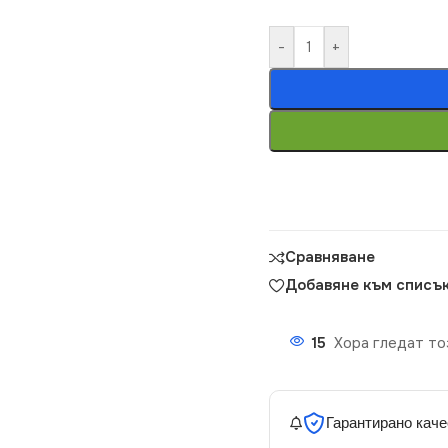
-
+
Сравняване
Добавяне към списък
15
Хора гледат то
Гарантирано каче