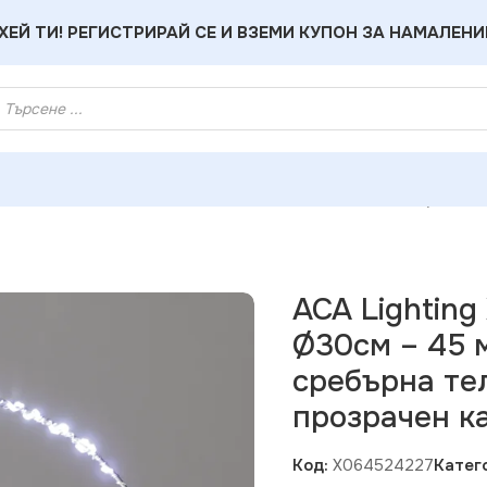
ХЕЙ ТИ! РЕГИСТРИРАЙ СЕ И ВЗЕМИ КУПОН ЗА НАМАЛЕНИ
g X064524227 Сребърен кръг Ø30см – 45 мини LED студено б
ACA Lightin
Ø30см – 45 
сребърна те
прозрачен к
Код:
X064524227
Катег