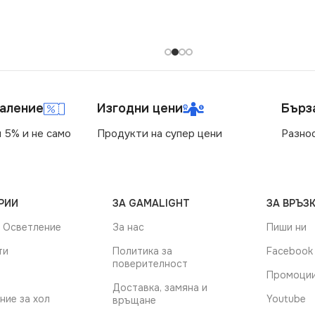
маление
Изгодни цени
Бърз
 5% и не само
Продукти на супер цени
Разно
РИИ
ЗА GAMALIGHT
ЗА ВРЪЗК
 Осветление
За нас
Пиши ни
ти
Политика за
Facebook
поверителност
Промоци
Доставка, замяна и
ние за хол
Youtube
връщане