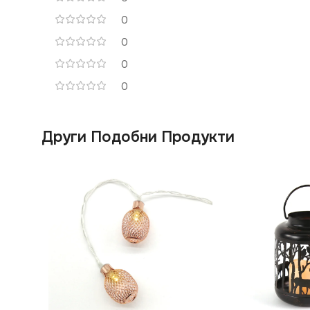
0
0
0
0
Други Подобни Продукти