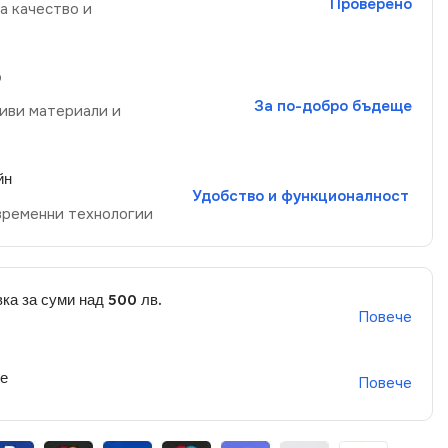
Проверено
а качество и
р
За по-добро бъдеще
иви материали и
йн
Удобство и функционалност
временни технологии
ка за суми над 500 лв.
Повече
не
Повече