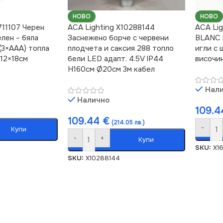
НОВО
НОВО
711107 Черeн
ACA Lighting X10288144
ACA Li
лен – бяла
Заснежено борче с червени
BLANC 
 (3×AAA) топла
плодчета и саксия 288 топло
игли с
12×18см
бели LED адапт. 4.5V IP44
височи
H160см Ø20см 3м кабел
Нал
Налично
109.
)
109.44
€
(214.05 лв.)
-
Купи
-
+
Купи
SKU:
X1
SKU:
X10288144