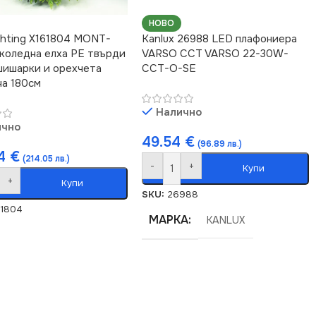
НОВО
ghting X161804 MONT-
Kanlux 26988 LED плафониера
коледна елха PE твърди
VARSO CCT VARSO 22-30W-
 шишарки и орехчета
CCT-O-SE
на 180см
Налично
ично
49.54
€
(96.89 лв.)
44
€
(214.05 лв.)
-
+
Купи
+
Купи
SKU:
26988
61804
МАРКА
KANLUX