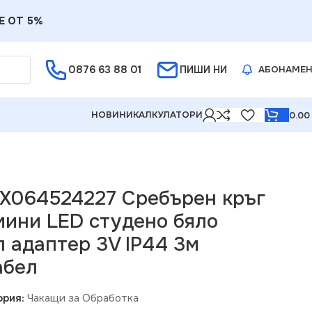
Е ОТ 5%
0876 63 88 01
ПИШИ НИ
АБОНАМЕ
НОВИНИ
КАЛКУЛАТОРИ
0.0
яло сребърна тел адаптер 3V IP44 3м прозрачен кабел
g X064524227 Сребърен кръг
мини LED студено бяло
л адаптер 3V IP44 3м
абел
ория:
Чакащи за Обработка