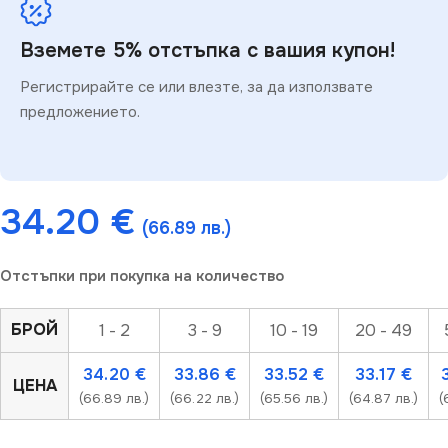
Вземете 5% отстъпка с вашия купон!
Регистрирайте се или влезте, за да използвате
предложението.
34.20
€
(66.89 лв.)
Отстъпки при покупка на количество
БРОЙ
1 - 2
3 - 9
10 - 19
20 - 49
34.20
€
33.86
€
33.52
€
33.17
€
ЦЕНА
(66.89 лв.)
(66.22 лв.)
(65.56 лв.)
(64.87 лв.)
(