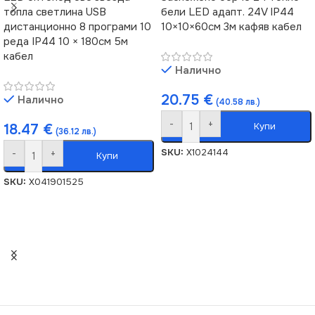
топла светлина USB
бели LED адапт. 24V IP44
дистанционно 8 програми 10
10×10×60см 3м кафяв кабел
реда IP44 10 × 180см 5м
кабел
Налично
20.75
€
Налично
(40.58 лв.)
-
+
Купи
18.47
€
(36.12 лв.)
SKU:
X1024144
-
+
Купи
SKU:
X041901525