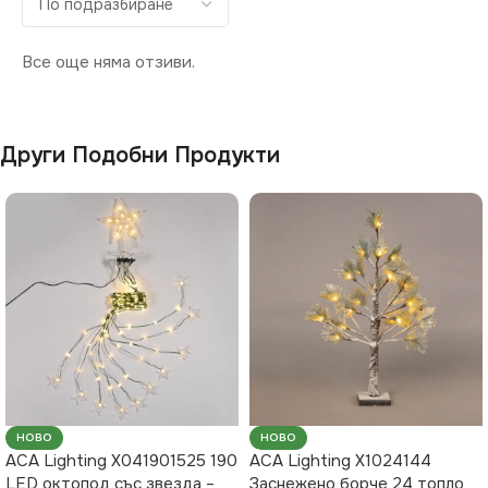
Все още няма отзиви.
Други Подобни Продукти
НОВО
НОВО
ACA Lighting X041901525 190
ACA Lighting X1024144
LED октопод със звезда –
Заснежено борче 24 топло