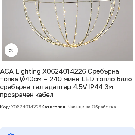
Щракнете за уголемяване
ACA Lighting X0624014226 Сребърна
топка Ø40см – 240 мини LED топло бяло
сребърна тел адаптер 4.5V IP44 3м
прозрачен кабел
Код:
X0624014226
Категория:
Чакащи за Обработка