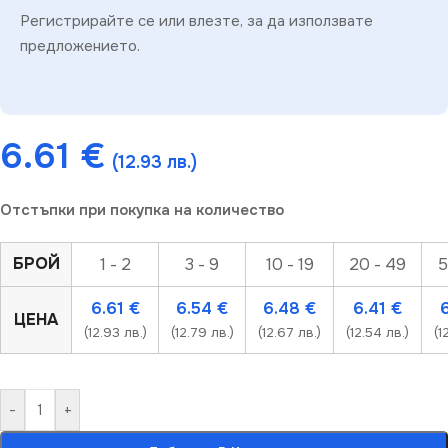
Регистрирайте се или влезте, за да използвате
предложението.
6.61
€
(12.93 лв.)
Отстъпки при покупка на количество
БРОЙ
1 - 2
3 - 9
10 - 19
20 - 49
5
6.61
€
6.54
€
6.48
€
6.41
€
ЦЕНА
(12.93 лв.)
(12.79 лв.)
(12.67 лв.)
(12.54 лв.)
(1
-
+