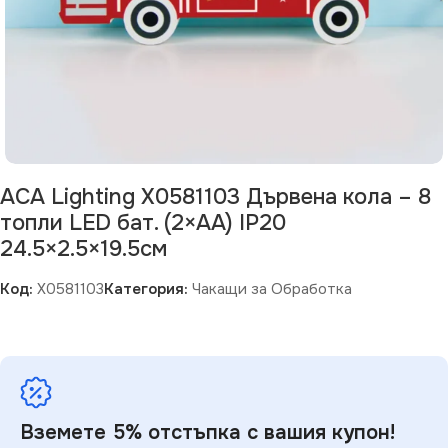
ACA Lighting X0581103 Дървена кола – 8
топли LED бат. (2×AA) IP20
24.5×2.5×19.5см
Код:
X0581103
Категория:
Чакащи за Обработка
Вземете 5% отстъпка с вашия купон!