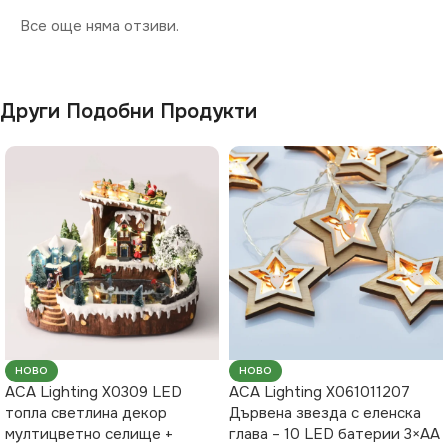
Все още няма отзиви.
Други Подобни Продукти
НОВО
НОВО
ACA Lighting X0309 LED
ACA Lighting X061011207
топла светлина декор
Дървена звезда с еленска
мултицветно селище +
глава – 10 LED батерии 3×AA