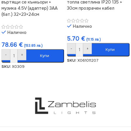
въртящи се кънкьори +
топла светлина IP20 135 +
музика 4.5V (адаптер) 3AA
30см прозрачен кабел
(бат.) 32×23×24см
Налично
Налично
5.70
€
(11.15 лв.)
78.66
€
(153.85 лв.)
-
+
Купи
-
+
Купи
SKU:
X061011207
SKU:
X0309