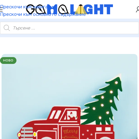
ХЕЙ ТИ! РЕГИСТРИРАЙ СЕ И ВЗЕМИ КУПОН ЗА
Прескочи към навигация
НАМАЛЕНИЕ ОТ 5%
Прескочи към основното съдържание
 Дървена кола – 8 топли LED бат. (2×AA) IP20 24.5×2.5×19.5см
НОВО