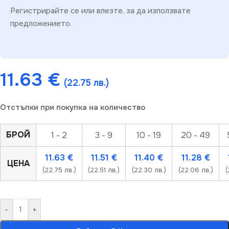
Регистрирайте се или влезте, за да използвате
предложението.
11.63
€
(22.75 лв.)
Отстъпки при покупка на количество
БРОЙ
1 - 2
3 - 9
10 - 19
20 - 49
11.63
€
11.51
€
11.40
€
11.28
€
ЦЕНА
(22.75 лв.)
(22.51 лв.)
(22.30 лв.)
(22.06 лв.)
(
-
+