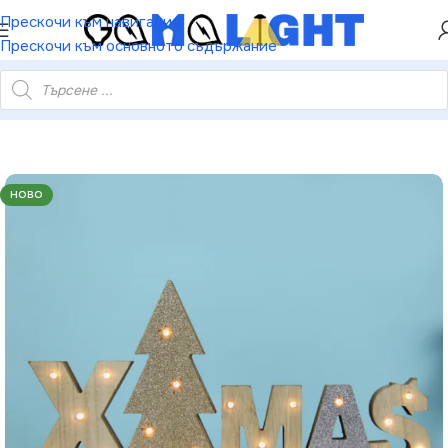
ХЕЙ ТИ! РЕГИСТРИРАЙ СЕ И ВЗЕМИ КУПОН ЗА
Прескочи към навигация
НАМАЛЕНИЕ ОТ 5%
Прескочи към основното съдържание
Дървен X-MAS – 21 топли LED бат. (2×AAA) IP20 37.5×2.5×18см
НОВО