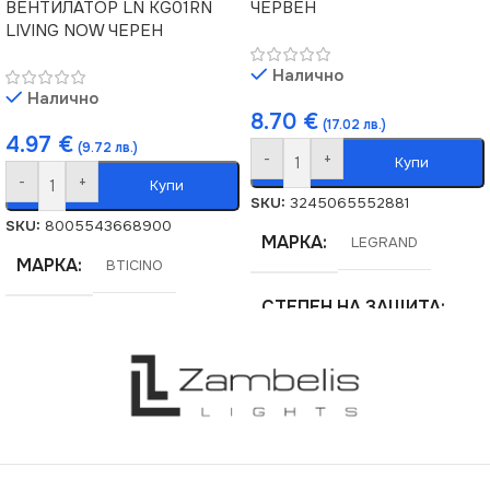
ВЕНТИЛАТОР LN KG01RN
ЧЕРВЕН
LIVING NOW ЧЕРЕН
Налично
Налично
8.70
€
(17.02 лв.)
4.97
€
(9.72 лв.)
-
+
Купи
-
+
Купи
SKU:
3245065552881
SKU:
8005543668900
МАРКА
LEGRAND
МАРКА
BTICINO
СТЕПЕН НА ЗАЩИТА
IP44