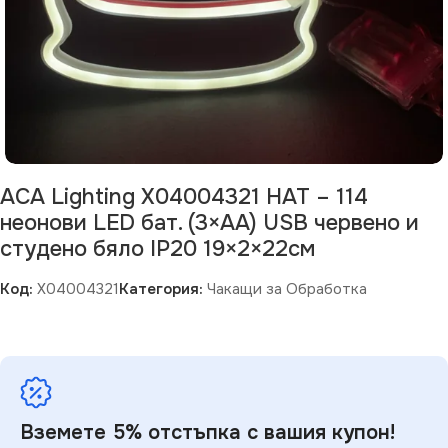
ACA Lighting X04004321 HAT – 114
неонови LED бат. (3×AA) USB червено и
студено бяло IP20 19×2×22см
Код:
X04004321
Категория:
Чакащи за Обработка
Вземете 5% отстъпка с вашия купон!