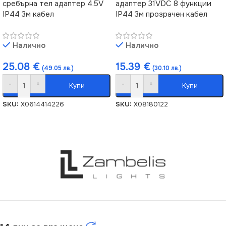
сребърна тел адаптер 4.5V
адаптер 31VDC 8 функции
IP44 3м кабел
IP44 3м прозрачен кабел
Налично
Налично
25.08
€
15.39
€
(49.05 лв.)
(30.10 лв.)
-
+
-
+
Купи
Купи
SKU:
X0614414226
SKU:
X08180122