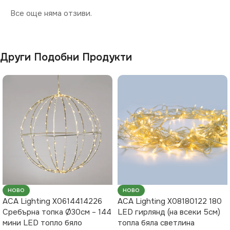
Все още няма отзиви.
Други Подобни Продукти
НОВО
НОВО
ACA Lighting X0614414226
ACA Lighting X08180122 180
Сребърна топка Ø30см – 144
LED гирлянд (на всеки 5см)
мини LED топло бяло
топла бяла светлина