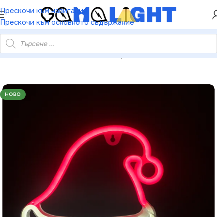
ХЕЙ ТИ! РЕГИСТРИРАЙ СЕ И ВЗЕМИ КУПОН ЗА
Прескочи към навигация
НАМАЛЕНИЕ ОТ 5%
Прескочи към основното съдържание
 LED бат. (3×AA) USB червено и студено бяло IP20 19×2×22см
НОВО