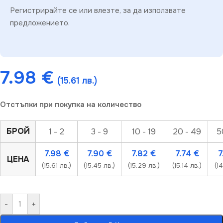
Регистрирайте се или влезте, за да използвате
предложението.
7.98
€
(15.61 лв.)
Отстъпки при покупка на количество
БРОЙ
1 - 2
3 - 9
10 - 19
20 - 49
5
7.98
€
7.90
€
7.82
€
7.74
€
7
ЦЕНА
(15.61 лв.)
(15.45 лв.)
(15.29 лв.)
(15.14 лв.)
(1
-
+