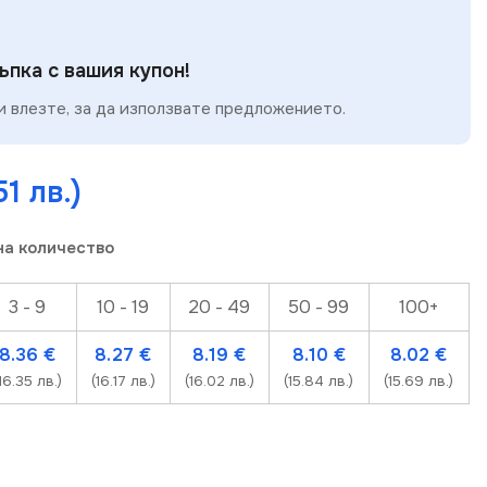
пка с вашия купон!
 влезте, за да използвате предложението.
51 лв.)
на количество
3 - 9
10 - 19
20 - 49
50 - 99
100+
8.36
€
8.27
€
8.19
€
8.10
€
8.02
€
16.35 лв.)
(16.17 лв.)
(16.02 лв.)
(15.84 лв.)
(15.69 лв.)