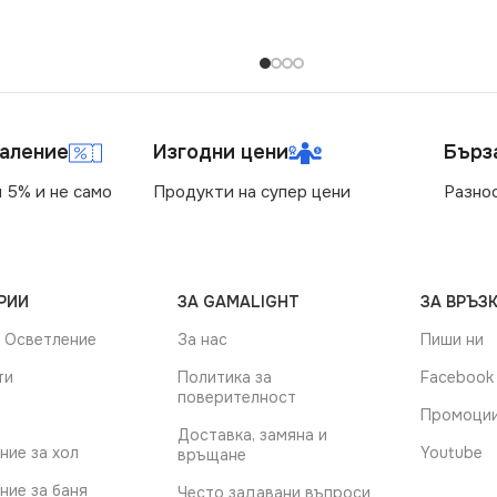
маление
Изгодни цени
Бърз
 5% и не само
Продукти на супер цени
Разно
РИИ
ЗА GAMALIGHT
ЗА ВРЪЗК
 Осветление
За нас
Пиши ни
ти
Политика за
Facebook
поверителност
Промоци
Доставка, замяна и
ние за хол
Youtube
връщане
ние за баня
Често задавани въпроси