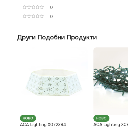
0
0
Други Подобни Продукти
НОВО
НОВО
ACA Lighting X072384
ACA Lighting X