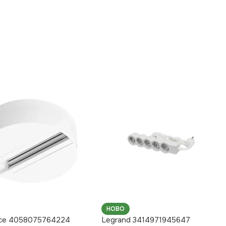
НОВО
ce 4058075764224
Legrand 3414971945647