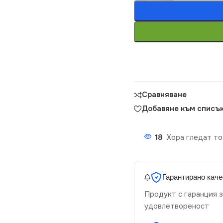
Сравняване
Добавяне към списък
18
Хора гледат то
Гарантирано каче
Продукт с гаранция з
удовлетвореност