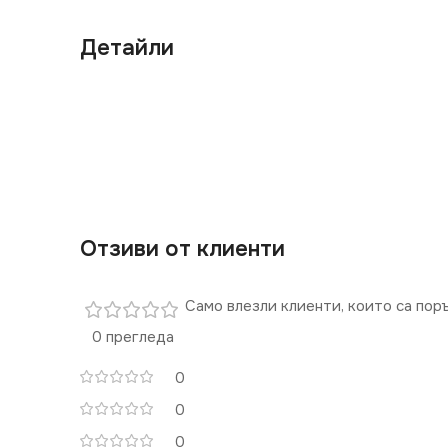
Детайли
Отзиви от клиенти
Само влезли клиенти, които са пор
0 прегледа
0
0
0