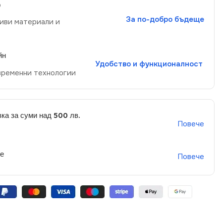
р
За по-добро бъдеще
иви материали и
йн
Удобство и функционалност
временни технологии
ка за суми над 500 лв.
Повече
не
Повече