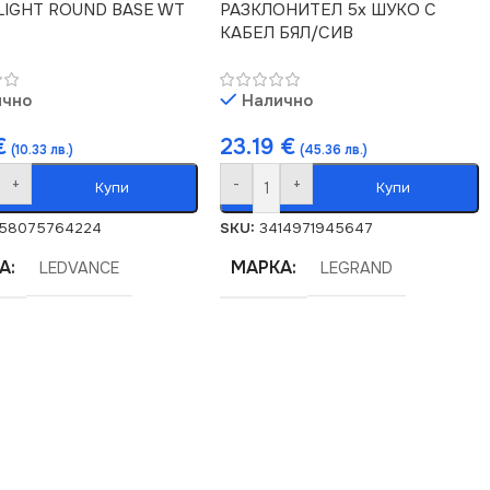
LIGHT ROUND BASE WT
РАЗКЛОНИТЕЛ 5х ШУКО С
КАБЕЛ БЯЛ/СИВ
ично
Налично
€
23.19
€
(10.33 лв.)
(45.36 лв.)
+
-
+
Купи
Купи
58075764224
SKU:
3414971945647
А
МАРКА
LEDVANCE
LEGRAND