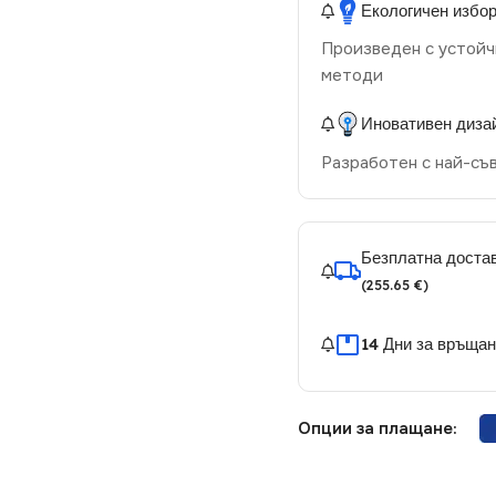
Екологичен избо
Произведен с устойч
методи
Иновативен диза
Разработен с най-съ
Безплатна достав
(255.65 €)
14 Дни за връща
Опции за плащане: