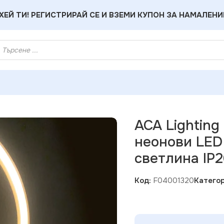
ХЕЙ ТИ! РЕГИСТРИРАЙ СЕ И ВЗЕМИ КУПОН ЗА НАМАЛЕНИ
g F04001320 ROCKET – 87 неонови LED бат. (3×AA) USB топла 
ACA Lightin
неонови LED 
светлина IP2
Код:
F04001320
Категор