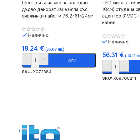
Шестоъгълна яка за коледно
LED мигащ гирля
дърво декоративна бяла със
10см) студена с
снежинки пайети 76.2×61×24см
адаптер 31VDC 
кабел
Налично
Налично
18.24
€
(35.67 лв.)
56.31
€
(110.13 л
-
+
Купи
-
+
SKU:
X072384
SKU:
X08700214