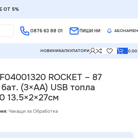
Е ОТ 5%
0876 63 88 01
ПИШИ НИ
АБОНАМЕ
НОВИНИ
КАЛКУЛАТОРИ
0.0
светлина IP20 13.5×2×27см
g F04001320 ROCKET – 87
бат. (3×AA) USB топла
0 13.5×2×27см
ия:
Чакащи за Обработка