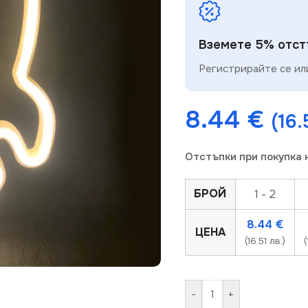
Вземете 5% отстъ
Регистрирайте се или
8.44
€
(16.
Отстъпки при покупка 
БРОЙ
1 - 2
8.44
€
ЦЕНА
(16.51 лв.)
(
-
+