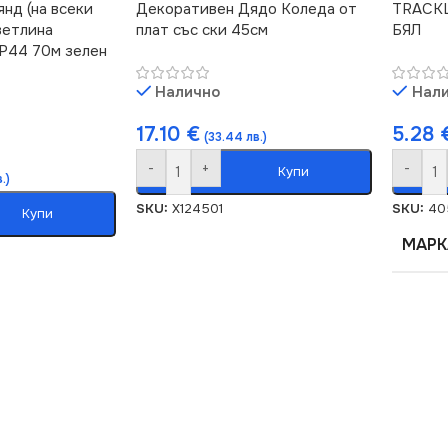
нд (на всеки
Декоративен Дядо Коледа от
TRACK
ветлина
плат със ски 45см
БЯЛ
IP44 70м зелен
Налично
Нал
17.10
€
5.28
(33.44 лв.)
-
+
-
Купи
в.)
SKU:
X124501
SKU:
40
Купи
МАРК