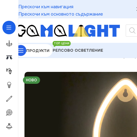
Прескочи към навигация
Прескочи към основното съдържание
ТОП ЦЕНИ
РЕЛСОВО ОСВЕТЛЕНИЕ
ПРОДУКТИ
GAMALIGHT
»
Чакащи за Обработка
»
ACA Lightin
НОВО