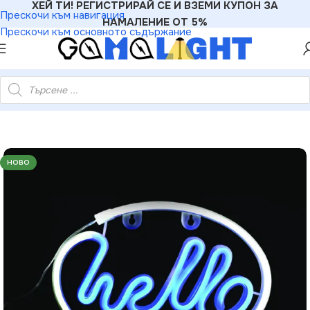
ХЕЙ ТИ! РЕГИСТРИРАЙ СЕ И ВЗЕМИ КУПОН ЗА
Прескочи към навигация
НАМАЛЕНИЕ ОТ 5%
Прескочи към основното съдържание
 неонови LED бат. (3×AA) USB бяло синьо IP20 25.5×2×18.5см
НОВО