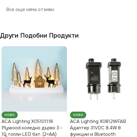
Все още няма отзиви.
Други Подобни Продукти
НОВО
НОВО
ACA Lighting X05101118
ACA Lighting X0812WFAB
Plywood коледно дърво 3 –
Адаптер 31VDC 8.4W 8
10 топли LED бат. (2×AA)
функции и Bluetooth