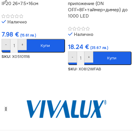
IP20 26×7.5×16см
приложение (ON
OFF+8F+таймер+димер) до
1000 LED
Налично
7.98
€
Налично
(15.61 лв.)
-
+
Купи
18.24
€
(35.67 лв.)
SKU:
X05101118
-
+
Купи
SKU:
X0812WFAB