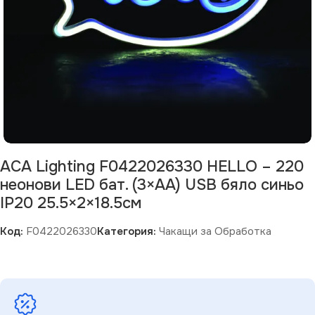
ACA Lighting F0422026330 HELLO – 220
неонови LED бат. (3×AA) USB бяло синьо
IP20 25.5×2×18.5см
Код:
F0422026330
Категория:
Чакащи за Обработка