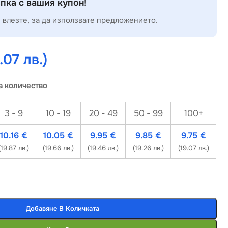
пка с вашия купон!
 влезте, за да използвате предложението.
.07 лв.)
а количество
3 - 9
10 - 19
20 - 49
50 - 99
100+
10.16
€
10.05
€
9.95
€
9.85
€
9.75
€
(19.87 лв.)
(19.66 лв.)
(19.46 лв.)
(19.26 лв.)
(19.07 лв.)
Добавяне В Количката