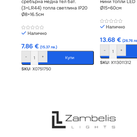
сребърна медна тел бат.
мини топли LED 
(3×LR44) топла светлина IP20
Ø15×60см
Ø8×16.5см
Налично
Налично
13.68
€
(26.76 лв
7.86
€
(15.37 лв.)
-
+
-
+
Купи
SKU:
X113011312
SKU:
X0751750