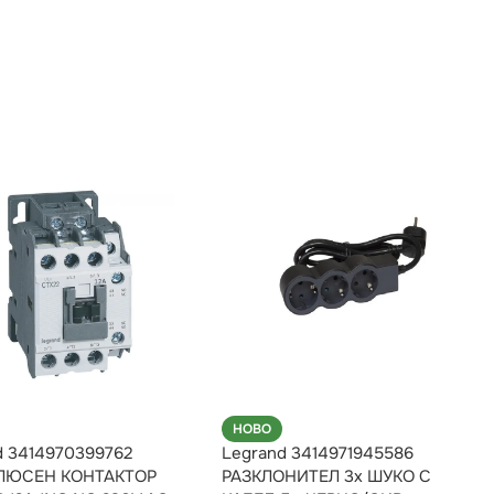
НОВО
d 3414970399762
Legrand 3414971945586
ЛЮСЕН КОНТАКТОР
РАЗКЛОНИТЕЛ 3х ШУКО С