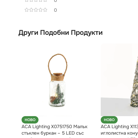
0
0
Други Подобни Продукти
НОВО
НОВО
ACA Lighting X0751750 Малък
ACA Lighting X11
стъклен буркан – 5 LED със
иглолистна кону