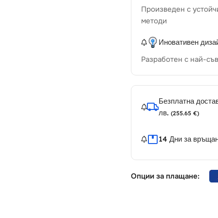
Произведен с устойч
методи
Иновативен диза
Разработен с най-съ
Безплатна достав
лв.
(255.65 €)
14 Дни за връща
Опции за плащане: