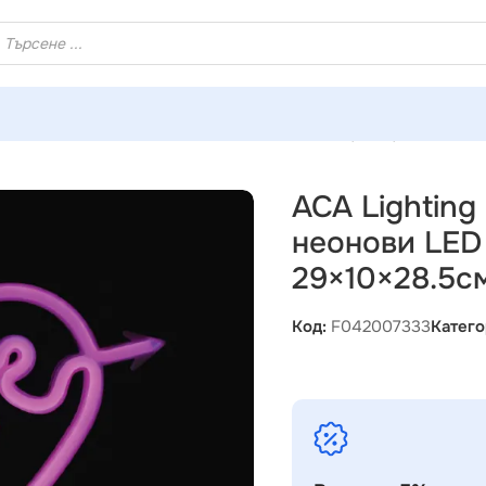
ХЕЙ ТИ! РЕГИСТРИРАЙ СЕ И ВЗЕМИ КУПОН ЗА НАМАЛЕНИ
g F042007333 LOVE – 200 неонови LED бат. (3×AA) USB розов
ACA Lightin
неонови LED 
29×10×28.5с
Код:
F042007333
Катего