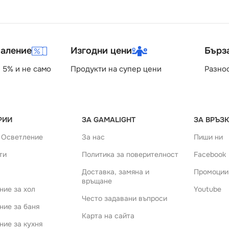
маление
Изгодни цени
Бърз
 5% и не само
Продукти на супер цени
Разно
РИИ
ЗА GAMALIGHT
ЗА ВРЪЗК
 Осветление
За нас
Пиши ни
ти
Политика за поверителност
Facebook
Доставка, замяна и
Промоции
връщане
ние за хол
Youtube
Често задавани въпроси
ние за баня
Карта на сайта
ние за кухня