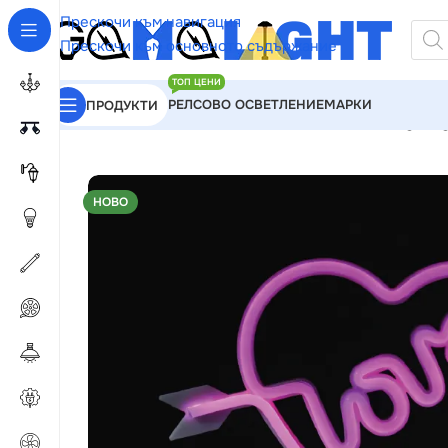
Прескочи към навигация
Прескочи към основното съдържание
ТОП ЦЕНИ
РЕЛСОВО ОСВЕТЛЕНИЕ
МАРКИ
ПРОДУКТИ
GAMALIGHT
»
Чакащи за Обработка
»
ACA Lightin
НОВО