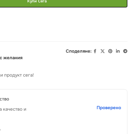
Купи Сега
Споделяне:
 с желания
и продукт сега!
ство
Проверено
а качество и
р