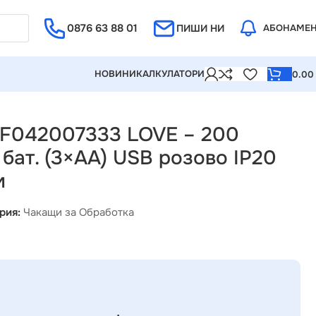
0876 63 88 01
Е ОТ 5%
ПИШИ НИ
АБОНАМЕ
НОВИНИ
КАЛКУЛАТОРИ
0.0
о IP20 29×10×28.5см
g F042007333 LOVE – 200
бат. (3×AA) USB розово IP20
м
рия:
Чакащи за Обработка