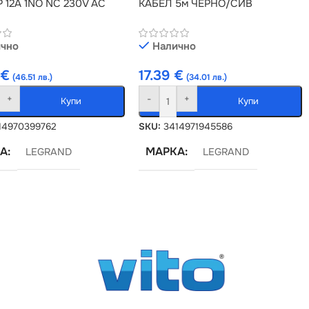
Р 12А 1NO NC 230V AC
КАБЕЛ 5м ЧЕРНО/СИВ
чно
Налично
8
€
17.39
€
(46.51 лв.)
(34.01 лв.)
+
-
+
Купи
Купи
14970399762
SKU:
3414971945586
А
МАРКА
LEGRAND
LEGRAND