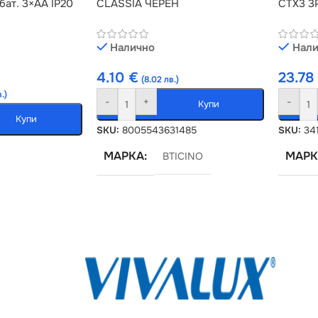
бат. 3×AA IP20
CLASSIA ЧЕРЕН
CТX3 3
Налично
Нали
4.10
€
23.7
(8.02 лв.)
.)
-
+
-
Купи
Купи
SKU:
8005543631485
SKU:
34
МАРКА
МАРК
BTICINO