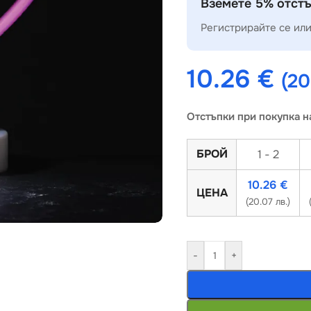
Вземете 5% отстъ
Регистрирайте се или
10.26
€
(20
Отстъпки при покупка н
БРОЙ
1 - 2
10.26
€
ЦЕНА
(20.07 лв.)
-
+