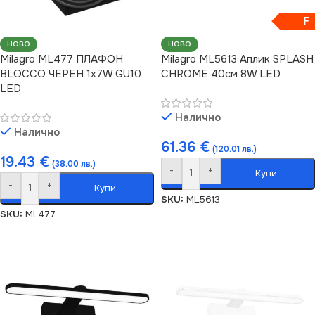
F
НОВО
НОВО
Milagro ML477 ПЛАФОН
Milagro ML5613 Аплик SPLASH
BLOCCO ЧЕРЕН 1x7W GU10
CHROME 40см 8W LED
LED
Налично
Налично
61.36
€
(120.01 лв.)
19.43
€
(38.00 лв.)
-
+
Купи
-
+
Купи
SKU:
ML5613
SKU:
ML477