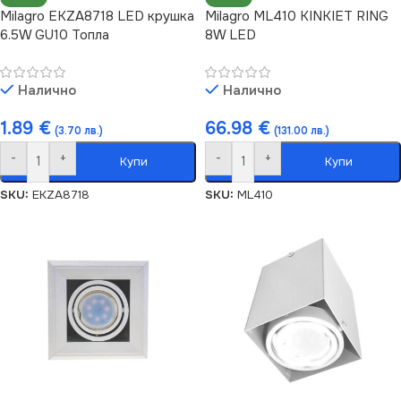
Milagro EKZA8718 LED крушка
Milagro ML410 KINKIET RING
6.5W GU10 Топла
8W LED
Налично
Налично
1.89
€
66.98
€
(3.70 лв.)
(131.00 лв.)
-
+
-
+
Купи
Купи
SKU:
EKZA8718
SKU:
ML410