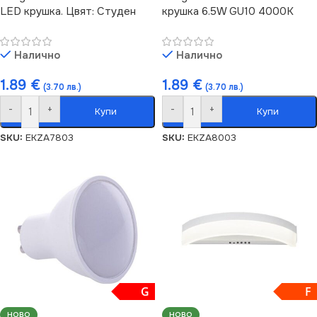
LED крушка. Цвят: Студен
крушка 6.5W GU10 4000K
Налично
Налично
1.89
€
1.89
€
(3.70 лв.)
(3.70 лв.)
-
+
-
+
Купи
Купи
SKU:
EKZA7803
SKU:
EKZA8003
G
F
НОВО
НОВО