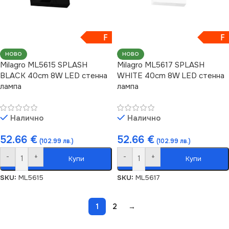
F
F
НОВО
НОВО
Milagro ML5615 SPLASH
Milagro ML5617 SPLASH
BLACK 40cm 8W LED стенна
WHITE 40cm 8W LED стенна
лампа
лампа
Налично
Налично
52.66
€
52.66
€
(102.99 лв.)
(102.99 лв.)
-
+
-
+
Купи
Купи
SKU:
ML5615
SKU:
ML5617
1
2
→