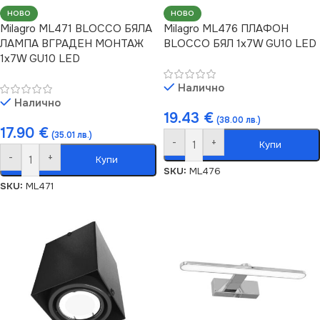
НОВО
НОВО
Milagro ML471 BLOCCO БЯЛА
Milagro ML476 ПЛАФОН
ЛАМПА ВГРАДЕН МОНТАЖ
BLOCCO БЯЛ 1x7W GU10 LED
1x7W GU10 LED
Налично
Налично
19.43
€
(38.00 лв.)
17.90
€
(35.01 лв.)
-
+
Купи
-
+
Купи
SKU:
ML476
SKU:
ML471