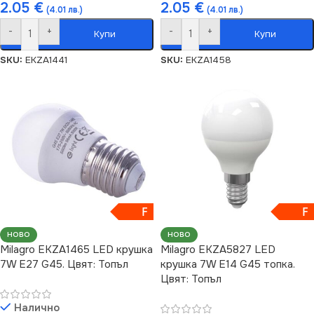
2.05
€
2.05
€
(4.01 лв.)
(4.01 лв.)
-
+
-
+
Купи
Купи
SKU:
EKZA1441
SKU:
EKZA1458
F
F
НОВО
НОВО
Milagro EKZA1465 LED крушка
Milagro EKZA5827 LED
7W E27 G45. Цвят: Топъл
крушка 7W E14 G45 топка.
Цвят: Топъл
Налично