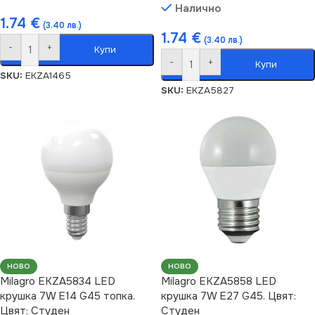
Налично
1.74
€
(3.40 лв.)
1.74
€
(3.40 лв.)
-
+
Купи
-
+
Купи
SKU:
EKZA1465
SKU:
EKZA5827
НОВО
НОВО
Milagro EKZA5834 LED
Milagro EKZA5858 LED
крушка 7W E14 G45 топка.
крушка 7W E27 G45. Цвят:
Цвят: Студен
Студен