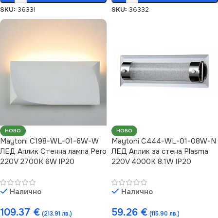
SKU:
36331
SKU:
36332
НОВО
НОВО
Maytoni C198-WL-01-6W-W
Maytoni C444-WL-01-08W-N
ЛЕД Аплик Стенна лампа Pero
ЛЕД Аплик за стена Plasma
220V 2700K 6W IP20
220V 4000K 8.1W IP20
Налично
Налично
109.37
€
59.26
€
(213.91 лв.)
(115.90 лв.)