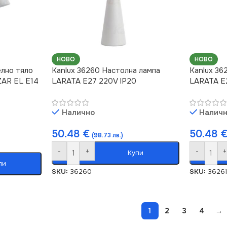
НОВО
НОВО
елно тяло
Kanlux 36260 Настолна лампа
Kanlux 36
ZAR EL E14
LARATA E27 220V IP20
LARATA E
Налично
Налич
50.48
€
50.48
(98.73 лв.)
-
+
-
+
Купи
пи
SKU:
36260
SKU:
36261
1
2
3
4
→