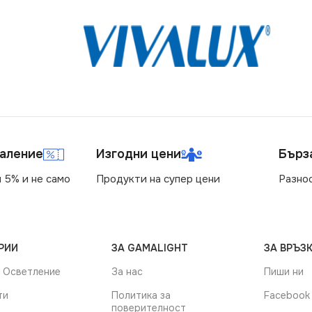
маление
Изгодни цени
Бърз
 5% и не само
Продукти на супер цени
Разно
РИИ
ЗА GAMALIGHT
ЗА ВРЪЗК
 Осветление
За нас
Пиши ни
ти
Политика за
Facebook
поверителност