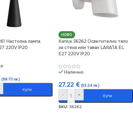
НОВО
261 Настолна лампа
Kanlux 36262 Осветително тяло
27 220V IP20
за стена или таван LARATA EL
E27 220V IP20
но
Налично
€
(98.73 лв.)
27.22
€
(53.24 лв.)
Купи
-
+
Купи
SKU:
36262