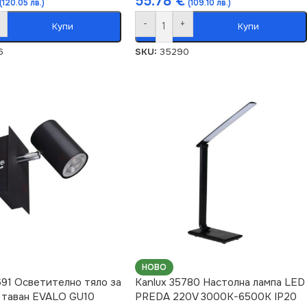
55.78
€
(120.05 лв.)
(109.10 лв.)
-
+
Купи
Купи
6
SKU:
35290
НОВО
691 Осветително тяло за
Kanlux 35780 Настолна лампа LED
 таван EVALO GU10
PREDA 220V 3000K-6500K IP20