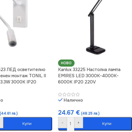
НОВО
523 ЛЕД осветително
Kanlux 33225 Настолна лампа
тенен монтаж TONIL II
EMIRES LED 3000K-4000K-
3.3W 3000K IP20
6000K IP20 220V
но
Налично
24.67
€
(44.61 лв.)
(48.25 лв.)
-
+
Купи
Купи