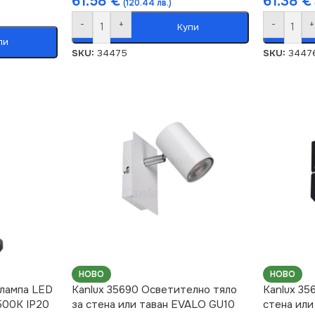
61.58
€
61.38
€
(120.44 лв.)
-
+
-
+
Купи
пи
SKU:
34475
SKU:
3447
НОВО
НОВО
 лампа LED
Kanlux 35690 Осветително тяло
Kanlux 35
500K IP20
за стена или таван EVALO GU10
стена или