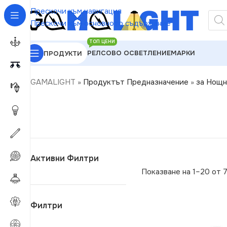
Прескочи към навигация
Прескочи към основното съдържание
ТОП ЦЕНИ
РЕЛСОВО ОСВЕТЛЕНИЕ
МАРКИ
ПРОДУКТИ
GAMALIGHT
»
Продуктът Предназначение
»
за Нощн
Активни Филтри
Показване на 1–20 от 
Филтри