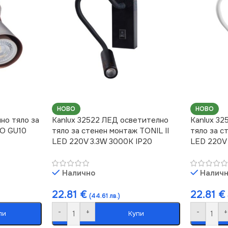
НОВО
НОВО
лно тяло за
Kanlux 32522 ЛЕД осветително
Kanlux 32
NO GU10
тяло за стенен монтаж TONIL II
тяло за с
LED 220V 3.3W 3000K IP20
LED 220V 
Налично
Налич
22.81
€
22.81
€
(44.61 лв.)
-
+
-
+
пи
Купи