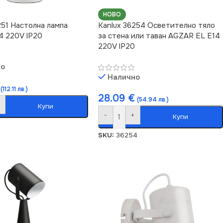
НОВО
251 Настолна лампа
Kanlux 36254 Осветително тяло
4 220V IP20
за стена или таван AGZAR EL E14
220V IP20
но
Налично
(112.11 лв.)
28.09
€
(54.94 лв.)
Купи
-
+
Купи
SKU:
36254