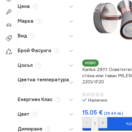
Цена
Марка
Вид
Брой Фасунги
НОВО
Цокъл
Kanlux 29111 Осветите
стена или таван MILE
Цветна температура
220V IP20
Енергиен Клас
Налично
15.05
€
Цвят
(29.44 лв.)
-
+
Ку
Димиране