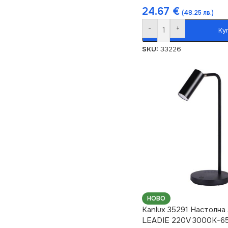
24.67
€
(48.25 лв.)
-
+
Ку
SKU:
33226
НОВО
Kanlux 35291 Настолна
LEADIE 220V 3000K-6