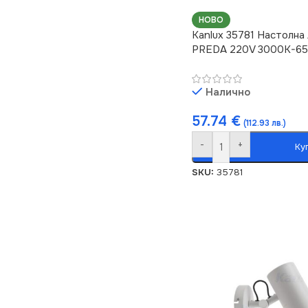
НОВО
Kanlux 35781 Настолна
PREDA 220V 3000K-65
Налично
57.74
€
(112.93 лв.)
-
+
Ку
SKU:
35781