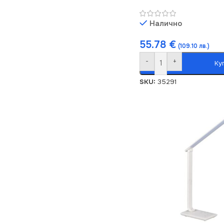
Налично
55.78
€
(109.10 лв.)
-
+
Ку
SKU:
35291