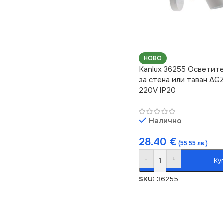
НОВО
Kanlux 36255 Осветит
за стена или таван AG
220V IP20
Налично
28.40
€
(55.55 лв.)
-
+
Ку
SKU:
36255