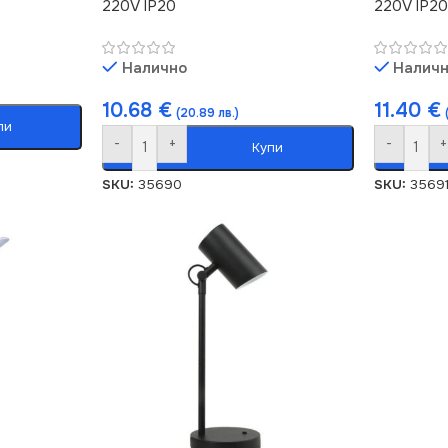
220V IP20
220V IP20
Налично
Налич
10.68
€
11.40
€
(20.89 лв.)
пи
-
+
-
+
Купи
SKU:
35690
SKU:
3569