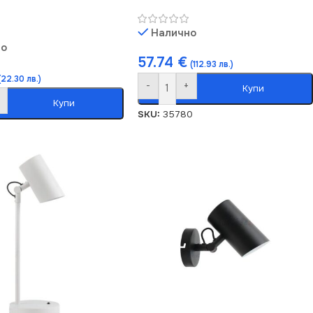
Налично
но
57.74
€
(112.93 лв.)
(22.30 лв.)
-
+
Купи
Купи
SKU:
35780
1