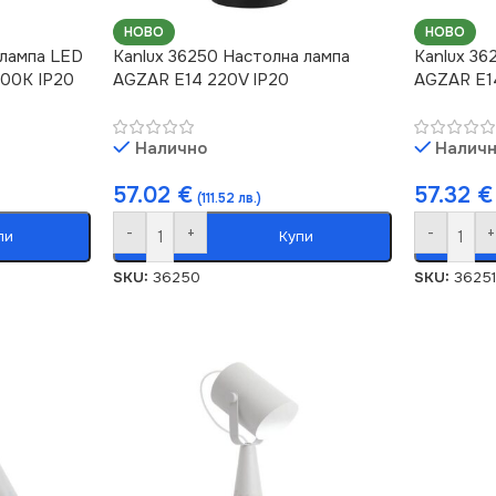
НОВО
НОВО
 лампа LED
Kanlux 36250 Настолна лампа
Kanlux 36
00K IP20
AGZAR E14 220V IP20
AGZAR E1
Налично
Налич
57.02
€
57.32
€
(111.52 лв.)
-
+
-
+
пи
Купи
SKU:
36250
SKU:
36251