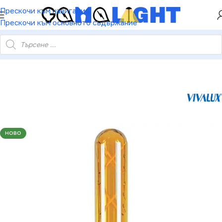
ХЕЙ ТИ! РЕГИСТРИРАЙ СЕ И ВЗЕМИ КУПОН ЗА
Прескочи към навигация
НАМАЛЕНИЕ ОТ 5%
Прескочи към основното съдържание
иламент лампa FLICK VINTAGE LED TFD30 6W 530lm E27 2200K
НОВО