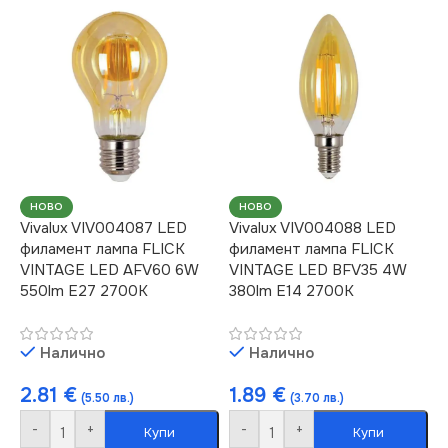
НОВО
НОВО
Vivalux VIV004087 LED
Vivalux VIV004088 LED
филамент лампа FLICK
филамент лампа FLICK
VINTAGE LED AFV60 6W
VINTAGE LED BFV35 4W
550lm E27 2700K
380lm E14 2700K
Налично
Налично
2.81
€
1.89
€
(5.50 лв.)
(3.70 лв.)
-
+
-
+
Купи
Купи