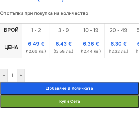
Отстъпки при покупка на количество
БРОЙ
1 - 2
3 - 9
10 - 19
20 - 49
5
6.49
€
6.43
€
6.36
€
6.30
€
ЦЕНА
(12.69 лв.)
(12.58 лв.)
(12.44 лв.)
(12.32 лв.)
(
-
+
Добавяне В Количката
Купи Сега