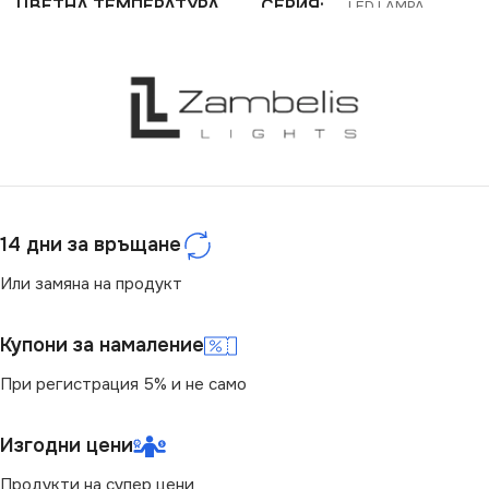
ЦВЕТНА ТЕМПЕРАТУРА
СЕРИЯ
LED LAMPA
(K)
ЕНЕРГИЕН КЛАС
E
2700
НАПРЕЖЕНИЕ (V)
ЦОКЪЛ
E14
220V
МОЩНОСТ (W)
4.9
14 дни за връщане
ЦОКЪЛ
E14
СВЕТЛИНЕН ПОТОК
Или замяна на продукт
(LM)
ЦВЕТНА ТЕМПЕРАТУРА
(K)
Купони за намаление
470
При регистрация 5% и не само
4000
Изгодни цени
СВЕТЛИНЕН ПОТОК
(LM)
Продукти на супер цени