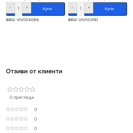
-
+
-
+
Купи
Купи
SKU:
VIV004086
SKU:
VIV004181
Отзиви от клиенти
0 прегледа
0
0
0