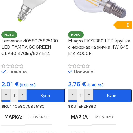
E
НОВО
НОВО
Ledvance 4058075825130
Milagro EKZF380 LED крушка
LED ЛАМПА GOGREEN
с нажежаема жичка 4W G45
CLP40 470lm/827 E14
E14 4000K
Налично
Налично
2.01
€
2.76
€
(3.93 лв.)
(5.40 лв.)
-
+
-
+
Купи
Купи
SKU:
4058075825130
SKU:
EKZF380
МАРКА
МАРКА
LEDVANCE
MILAGRO