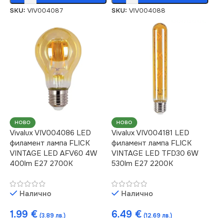
SKU:
VIV004087
SKU:
VIV004088
НОВО
НОВО
Vivalux VIV004086 LED
Vivalux VIV004181 LED
филамент лампа FLICK
филамент лампa FLICK
VINTAGE LED AFV60 4W
VINTAGE LED TFD30 6W
400lm E27 2700K
530lm E27 2200K
Налично
Налично
1.99
€
6.49
€
(3.89 лв.)
(12.69 лв.)