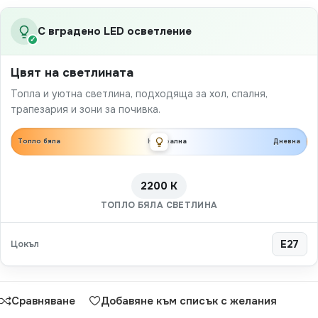
С вградено LED осветление
✓
Цвят на светлината
Топла и уютна светлина, подходяща за хол, спалня,
трапезария и зони за почивка.
Топло бяла
Неутрална
Дневна
2200 K
ТОПЛО БЯЛА СВЕТЛИНА
Цокъл
E27
Сравняване
Добавяне към списък с желания