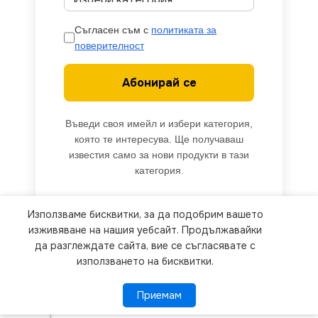
Съгласен съм с
политиката за
поверителност
Абонирай се
Въведи своя имейл и избери категория,
която те интересува. Ще получаваш
известия само за нови продукти в тази
категория.
Използваме бисквитки, за да подобрим вашето
We use cookies to improve your experience on our
изживяване на нашия уебсайт. Продължавайки
website. By browsing this website, you agree to
да разглеждате сайта, вие се съгласявате с
използването на бисквитки.
our use of cookies.
Приемам
Приемам
ПОВЕЧЕ ИНФОРМАЦИЯ
Vivalux
VIV004096