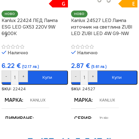
G
E
Свещ
НОВО
НОВО
Kanlux 22424 ЛЕД Лампа
Kanlux 24527 LED Лампа
ESG LED GX53 220V 9W
източник на светлина ZUBI
6000K
LED ZUBI LED 4W G9-NW
Налично
Налично
6.22
€
2.87
€
(12.17 лв.)
(5.61 лв.)
-
+
-
+
Купи
Купи
SKU:
22424
SKU:
24527
МАРКА
МАРКА
KANLUX
KANLUX
ДИМИРАНЕ
СЕРИЯ
ZUBI
Не се димира
ЦВЕТНА ТЕМПЕРАТУРА