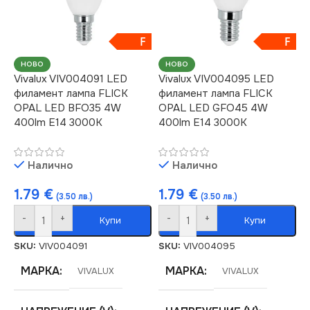
ЦОКЪЛ
ЦОКЪЛ
E27
E27
F
F
ЦВЕТНА
ЦВЕТНА
НОВО
НОВО
Vivalux VIV004091 LED
Vivalux VIV004095 LED
ТЕМПЕРАТУРА (K)
ТЕМПЕРАТУРА (K)
филамент лампа FLICK
филамент лампа FLICK
OPAL LED BFO35 4W
OPAL LED GFO45 4W
4000
3000
400lm E14 3000K
400lm E14 3000K
СВЕТЛИНЕН ПОТОК
СВЕТЛИНЕН ПОТОК
Налично
Налично
(LM)
(LM)
1.79
€
1.79
€
(3.50 лв.)
(3.50 лв.)
700
700
-
+
-
+
Купи
Купи
ДИМИРАНЕ
ДИМИРАНЕ
SKU:
VIV004091
SKU:
VIV004095
МАРКА
МАРКА
VIVALUX
VIVALUX
Не се димира
Не се димира