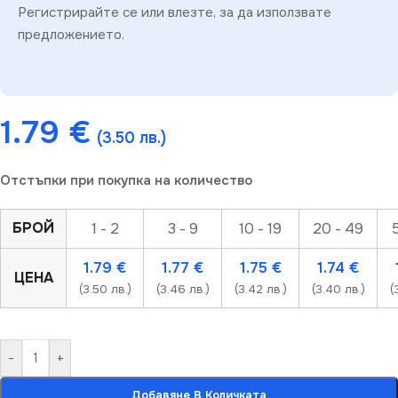
Регистрирайте се или влезте, за да използвате
предложението.
1.79
€
(3.50 лв.)
Отстъпки при покупка на количество
БРОЙ
1 - 2
3 - 9
10 - 19
20 - 49
1.79
€
1.77
€
1.75
€
1.74
€
ЦЕНА
(3.50 лв.)
(3.46 лв.)
(3.42 лв.)
(3.40 лв.)
(
-
+
Добавяне В Количката