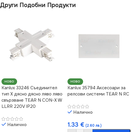
Други Подобни Продукти
НОВО
НОВО
Kanlux 33246 Съединител
Kanlux 35794 Аксесоари за
тип Х дясно дясно ляво ляво
релсови системи TEAR N RC
свързване TEAR N CON-X W
LLRR 220V IP20
Налично
1.33
€
Налично
(2.60 лв.)