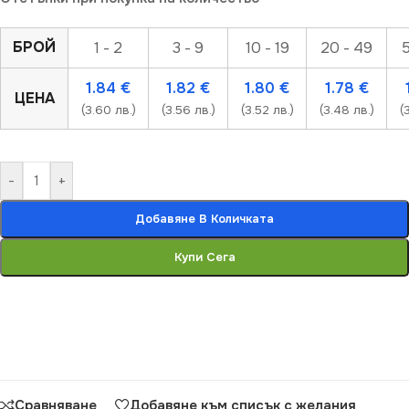
БРОЙ
1 - 2
3 - 9
10 - 19
20 - 49
5
1.84
€
1.82
€
1.80
€
1.78
€
ЦЕНА
(3.60 лв.)
(3.56 лв.)
(3.52 лв.)
(3.48 лв.)
(
-
+
Добавяне В Количката
Купи Сега
Сравняване
Добавяне към списък с желания