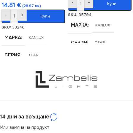
-
+
Купи
14.81
€
(28.97 лв.)
SKU:
35794
-
+
Купи
МАРКА
KANLUX
SKU:
33246
МАРКА
KANLUX
СЕРИЯ
TEAR
СЕРИЯ
TEAR
ЦВЯТ
Бял
СТЕПЕН НА ЗАЩИТА
ТИП РЕЛСОВА
СИСТЕМА
IP20
Стандартна 220V
НАПРЕЖЕНИЕ (V)
14 дни за връщане
220V
Или замяна на продукт