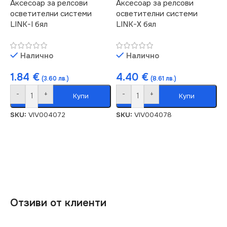
Аксесоар за релсови
Аксесоар за релсови
осветителни системи
осветителни системи
LINK-I бял
LINK-X бял
Налично
Налично
1.84
€
4.40
€
(3.60 лв.)
(8.61 лв.)
-
+
-
+
Купи
Купи
SKU:
VIV004072
SKU:
VIV004078
Отзиви от клиенти