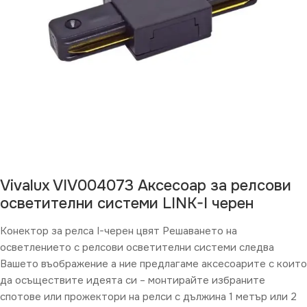
Vivalux VIV004073 Аксесоар за релсови
осветителни системи LINK-I черен
Конектор за релса I-черен цвят Решаването на
осветлението с релсови осветителни системи следва
Вашето въображение а ние предлагаме аксесоарите с които
да осъществите идеята си – монтирайте избраните
спотове или прожектори на релси с дължина 1 метър или 2