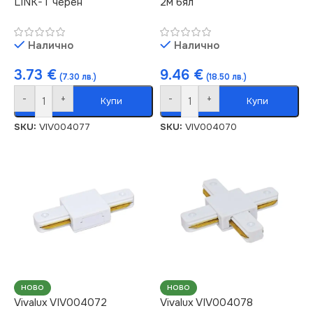
LINK-T черен
2м бял
Налично
Налично
3.73
€
9.46
€
(7.30 лв.)
(18.50 лв.)
-
+
-
+
Купи
Купи
SKU:
VIV004077
SKU:
VIV004070
НОВО
НОВО
Vivalux VIV004072
Vivalux VIV004078