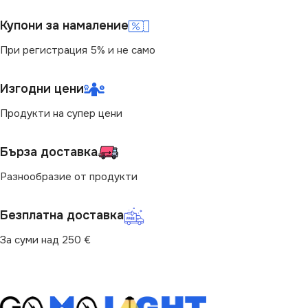
НАЧИН НА МОНТАЖ
Купони за намаление
За Релса
При регистрация 5% и не само
ЦВЯТ
Бял
Изгодни цени
Продукти на супер цени
ТИП РЕЛСОВА
СИСТЕМА
Бърза доставка
Стандартна 220V
Разнообразие от продукти
Безплатна доставка
За суми над 250 €