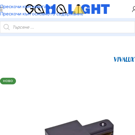
ХЕЙ ТИ! РЕГИСТРИРАЙ СЕ И ВЗЕМИ КУПОН ЗА
Прескочи към навигация
НАМАЛЕНИЕ ОТ 5%
Прескочи към основното съдържание
04073 Аксесоар за релсови осветителни системи LINK-I черен
НОВО