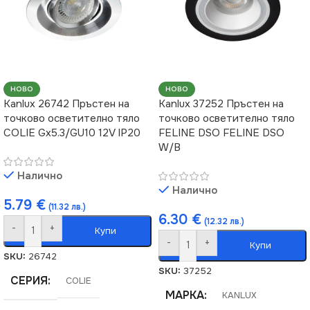
НОВО
НОВО
Kanlux 26742 Пръстен на
Kanlux 37252 Пръстен на
точково осветително тяло
точково осветително тяло
COLIE Gx5.3/GU10 12V IP20
FELINE DSO FELINE DSO
W/B
Налично
Налично
5.79
€
(11.32 лв.)
6.30
€
(12.32 лв.)
-
+
Купи
-
+
Купи
SKU:
26742
SKU:
37252
СЕРИЯ
COLIE
МАРКА
KANLUX