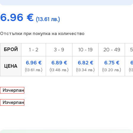
6.96
€
(13.61 лв.)
Отстъпки при покупка на количество
БРОЙ
1 - 2
3 - 9
10 - 19
20 - 49
5
6.96
€
6.89
€
6.82
€
6.75
€
ЦЕНА
(13.61 лв.)
(13.48 лв.)
(13.34 лв.)
(13.20 лв.)
(1
Изчерпан
Изчерпан