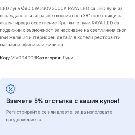
LED луна Ø90 5W 230V 3000K RAYA LED са LED луни за
вграждане с ъгъл на светлинния сноп 38° подходящи за
акцентиращо осветление Кръглите луни RAYA LED са
подвижни с възможност за насочване на светлинния сноп
към желания интериорен детайл в хотели ресторанти
магазини офиси или жилища
Код:
VIV004008
Категория:
Луни
Вземете 5% отстъпка с вашия купон!
Регистрирайте се или влезте, за да използвате
предложението.