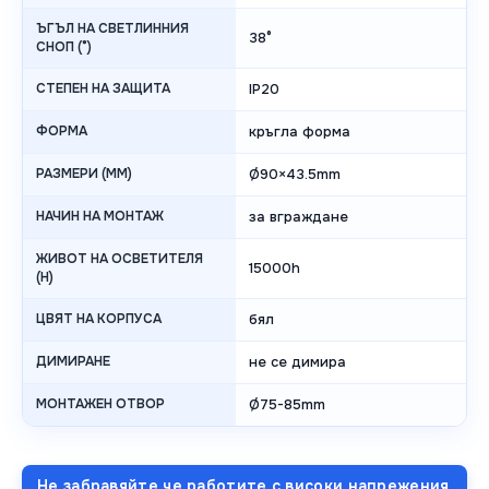
ЪГЪЛ НА СВЕТЛИННИЯ
38°
СНОП (°)
СТЕПЕН НА ЗАЩИТА
IP20
ФОРМА
кръгла форма
РАЗМЕРИ (MM)
Ø90×43.5mm
НАЧИН НА МОНТАЖ
за вграждане
ЖИВОТ НА ОСВЕТИТЕЛЯ
15000h
(H)
ЦВЯТ НА КОРПУСА
бял
ДИМИРАНЕ
не се димира
МОНТАЖЕН ОТВОР
Ø75-85mm
Не забравяйте че работите с високи напрежения