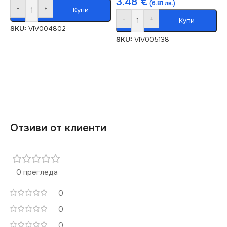
3.48
€
(6.81 лв.)
-
+
Купи
-
+
Купи
SKU:
VIV004802
SKU:
VIV005138
Отзиви от клиенти
0 прегледа
0
0
0