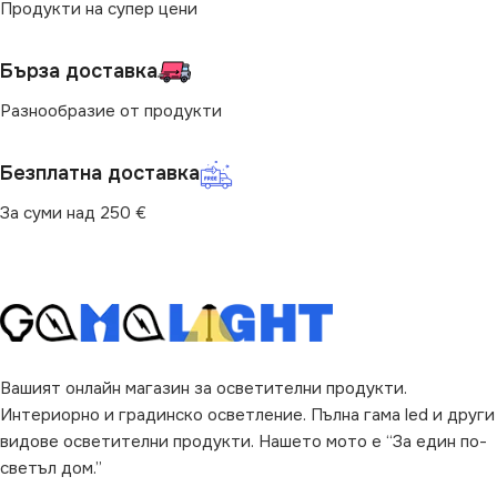
Продукти на супер цени
за Барплот
,
за Детска Стая
,
за Дневна
,
за Коридор
,
за
Кухня
,
за Магазин
,
за Окачен
Бърза доставка
Таван
,
за Офис
,
за Спалня
,
за Таван
,
за Трапезария
,
за
Хол
Разнообразие от продукти
ВИД
с Крушки
Безплатна доставка
За суми над 250 €
Вашият онлайн магазин за осветителни продукти.
Интериорно и градинско осветление. Пълна гама led и други
видове осветителни продукти. Нашето мото е “За един по-
светъл дом.”