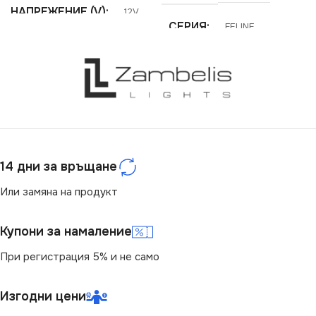
НАПРЕЖЕНИЕ (V)
12V
СЕРИЯ
FELINE
ЦОКЪЛ
GU10
,
GU5.3
ЦОКЪЛ
GU10
,
GU5.3
СТЕПЕН НА ЗАЩИТА
СТЕПЕН НА ЗАЩИТА
IP20
IP20
14 дни за връщане
НАЧИН НА МОНТАЖ
ВИД
с Крушки
Или замяна на продукт
Вграждане
БРОЙ ФАСУНГИ
1
Купони за намаление
БРОЙ ФАСУНГИ
1
При регистрация 5% и не само
ФОРМА
Кръг
ПРЕДНАЗНАЧЕНИЕ
Изгодни цени